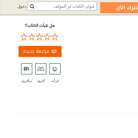
ترك الآن
دخول
هل قرأت الكتاب؟
مراجعة جديدة
قرأته
أقرؤه
سأقرؤه