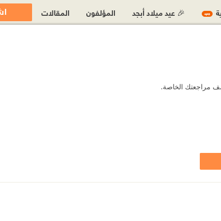
اش
ية
🎉 عيد ميلاد أبجد
المؤلفون
المقالات
جديد
 أضف مراجعتك الخاصة.