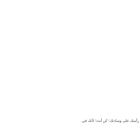
رأسك على وسادتك؛ كن أنتَ؛ لأنك في