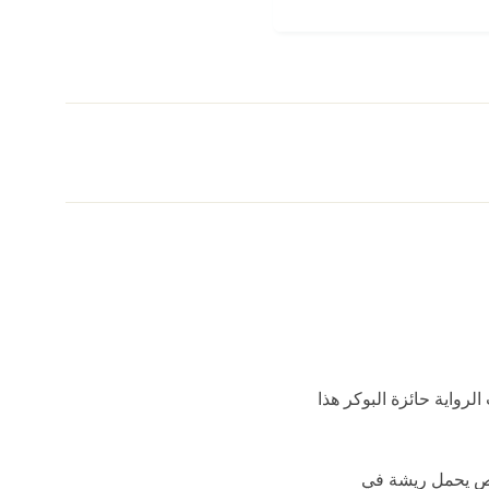
دراسات والتشر .حازت الرواية حائزة البوكر هذا
خص يحمل ريشة في