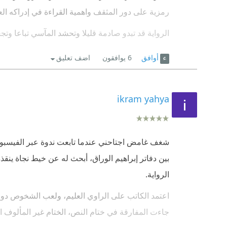
رمزية على دور المثقف واهمية القراءة في إدراكه العا
الرواية قد تبدو صادمة قليلا وتحشد المآسي تباعا وت
والشخصيات في صراع لتثبت حقها بالوجود
أوافق
6
يوافقون
اضف تعليق
لكن الكاتب وفق في عرض حالة التشتت والانقسام ال
يتخذ الكاتب في دفاتر الوراق من شخصية إبراهيم ال
ikram yahya
ويصف مدى تعلقه بالقراءة وكيف جذب القراء بملخصات
وتزامنا مع شعوره بالضياع والجلوس بلاعمل يتجاذبه
شغف غامض اجتاحني عندما تابعت ندوة عبر الفيسبوك 
ويدفعه لعمل جرائم متتالية
بين دفاتر إبراهيم الوراق، أبحث له عن خيط نجاة ينق
الرواية.
ويحاول الهروب من الصوت بلاجدوي ويذهب فعليا للط
وشعور بالخواء والتخبط
اعتمد الكاتب على الراوي العليم، ولعب الشخوص دوره
جاءت المفارقة في ختام النص، الختام غير المألوف ال
تظهر الذكريات كبوابة للنفاذ إلى عمق شخصية إبراهيم