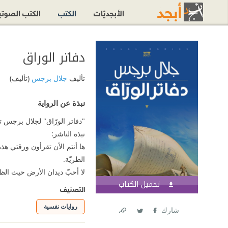
الأبجديّات
الكتب
الكتب الصوت
دفاتر الوراق
تأليف
جلال برجس
(تأليف)
نبذة عن الرواية
"دفاتر الورّاق" لجلال برجس تفوز 
نبذة الناشر:
ها أنتم الأن تقرأون ورقتي هذه
الطريّة.‏ ‎
تحميل الكتاب
اشترك الآن
التصنيف
روايات نفسية
شارك
Link
Twitter
Facebook