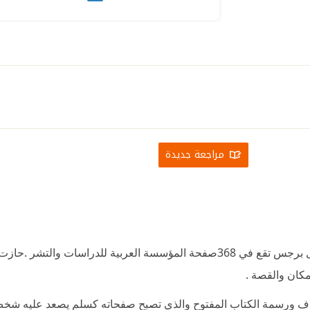
مراجعة جديدة
دفاتر الوراق للروائي والشاعر والصحفي الأردني جلال برجس تقع في 368صفحة المؤسسة العربية لل
لغلاف ورسمة الكتاب المفتوح والذي تصبح صفحاته كسلم يصعد عليه ش