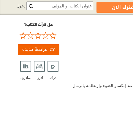
ترك الآن
دخول
هل قرأت الكتاب؟
مراجعة جديدة
قرأته
أقرؤه
سأقرؤه
ق عند إنكسار الضوء وإرتطامه بالرمال