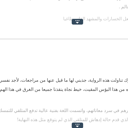
لم .
جعل الخسارات والمشهد القاتم طاغيا
داخلي والموقف المتأزم الذي تقف فيه الشخصيات .
وراق مفتتحا للسرد عن نموذج بائع الكتب المثقف الذي تهاوي عالمة ب
ه القصيرة وتعريفاته لها في سطور .
 صراعات داخلية تغمسه في اضطراب نفسي يهيا له ان بطنه منتفخا وان 
تناولت هذه الرواية، جذبني لها ما قيل عنها من مراجعات، لأجد نفس
ذه من هذا البؤس المقيت، خيط نجاة ينقذنا جميعا من الغرق في هذا اله
بيب النفسي ويشرح حالته التي اقتربت من الفصام ولاحقته الهواجس 
م في سرد معاناتهم، واتسمت اللغة بفنية عالية تدفع المتلقي للتمسك 
ذي قدم حالة إدهاش للمتلقي الذي لم يتوقع مثل هذه النهاية!
 الوراق الذي رحل عن قريته الحبيبة وانتقل لعيشة مغايرة بعد عودة وا