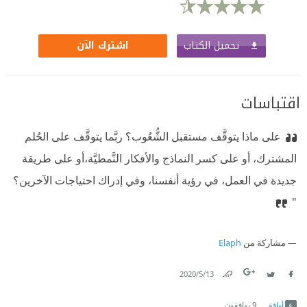
تحميل الكتاب
اشترك الآن
اقتباسات
على ماذا يتوقَّف مستقبل الشُّعُوب؟ ربَّما يتوقَّف على الحُلم
المشترك، أو على كسر النماذج والأفكار النَّمطيَّة،أو على طريقة
جديدة في العمل، في رؤية أنفسنا، وفي إدراك احتياجات الآخرين؟
"
مشاركة من
Elaph
13‏/5‏/2020
Link
Twitter
Facebook
أوافق
9
يوافقون