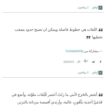
Link
Twitter
Facebook
أوافق
2
يوافقون
اللغات هي خطوط فاصلة ويمكن ان تصبح حدود يصعب
تخطيها
مشاركة من
hudaalobidy
4‏/5‏/2020
Link
Twitter
Facebook
أوافق
2
يوافقون
أشعر بالحَرَج لأنني ما زلتُ أعتمر قُبَّعات ملوَّنة، وأضع في
قَدَمَيَّ أحذية بكُعُوبٍ عالية، وأرتدي أقمصة مزدانة بالترتر،