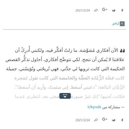
24‏/2‏/2021
Link
Twitter
Facebook
أوافق
الآن أفكاري مُشوَّشة. ما زلتُ أفكِّر فيه، ولكنني أُدرِكُ أن
علاقتنا لا يُمكن أن تنجح. لكي تتوضَّح أفكاري، أحاول تذكُّر القصص
الحكيمة التي كانت ترويها لي جدَّتي. فهي تُريحُني وتُؤنِسُني. جميلة
كانت قصَّة الرُّمَّانة الغضَّة والحامضة التي كانت تقول لشجرة
الرُّمَّان البالغة: "دعيني أسقط. إني سئمتُ، وأريد أن أسقط!".
فكانت تُجيبها:"إنكِ غيرُ صبورة. لم تنضجِي بعد. انتظري عندما
تصبحين حلوة ومليئة بالحبَّات الذَّهبيَّة، ستسقطين من تلقاء نفسكِ،
مشاركة من
lclkpsdk
وستطيرين".
24‏/2‏/2021
Link
Twitter
Facebook