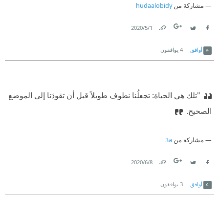
مشاركة من
hudaalobidy
1‏/5‏/2020
Link
Twitter
Facebook
أوافق
4
يوافقون
"تلك هي الحياة: تجعلُنا نطوف طويلاً قبل أن تقودَنا إلى الموضع
الصحيح.
مشاركة من
3a
8‏/6‏/2020
Link
Twitter
Facebook
أوافق
3
يوافقون