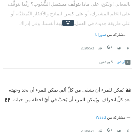
بالمعاني! ولكنْ، على ماذا يتوقَّف مستقبل الشُّعُوب؟ ربَّما يتوقَّف
على الحُلم المشترك، أو على كسر النماذج والأفكار النَّمطيَّة، أو
على طريقة جديدة في العمل، في رؤية أنفسنا، وفي إدراك
احتياجات الآخرين؟
مشاركة من
سوزانا
3‏/5‏/2020
Link
Twitter
Facebook
أوافق
5
يوافقون
يُمكن للمرء أن يشفى من كلِّ ألم. يمكن للمرء أن يجد وجهته
بعد كلِّ انحراف. ويُمكن للمرء أن يُحبَّ في أيِّ لحظة من حياته.
مشاركة من
Waad
1‏/6‏/2020