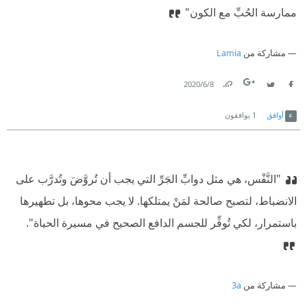
ممارسة الحُبِّ مع الكون"
مشاركة من
Lamia
8‏/6‏/2020
Link
Twitter
Facebook
أوافق
1
يوافقون
"النَّفْس، هي مثل دوابِّ الجَرِّ التي يجب أن تُروَّضَ وتُدرَّب على
الانضباط، لتصبح صالحة لمَنْ يمتلكها. لا يجب محوها، بل تطهيرها
باستمرار، لكي تُوفِّر للجسم الدافع الصحيح في مسيرة الحياة".
مشاركة من
3a