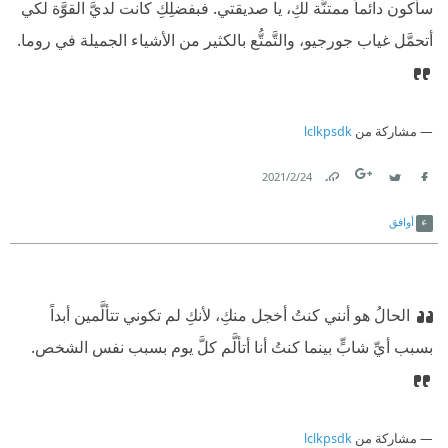
سأكون دائماً ممتنَّة لكِ، يا صديقتي. فبفضلِكِ كانت لديَّ القوَّة لكي
أتحمَّل غياب جورجيو، والتَّمتُّع بالكثير من الأشياء الجميلة في روما.
مشاركة من
lclkpsdk
24‏/2‏/2021
Link
Twitter
Facebook
أوافق
الحالُ هو أنني كنتُ أخجل منكِ، لأنكِ لم تكوني تتألَّمين أبداً
بسبب أيِّ شابٍّ بينما كنتُ أنا أتألَّم كلَّ يوم بسبب نفس الشخص.
مشاركة من
lclkpsdk