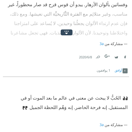
وفساتين بألوان الأزهار. يبدو أن قوس قزح قد صار محظوراً، غير
مناسب، وغير متلائِم مع الفترة التَّاريخيَّة التي نعيشها. ومع ذلك،
فإن عدم ارتداء الألوان يجعلُنا وحيدين، لا يُساعد على امتزاجنا
واختلاطنا وتوحيدنا. لأن الألوان هي ذبذبات. فهي تجعل مشاعرنا
تهتزُّ بجانب الآخرين. اختيار لون دون غيره ليس أبداً عشوائياً. إنه
مشاركة من
3a
يعكس مزاجنا، يصل بيننا، ويجعلنا نرنُّ.
8‏/6‏/2020
Link
Twitter
Facebook
أوافق
1
يوافقون
الحُبُّ لا يبحث عن معنى في عالم ما بعد الموت أو في
المستقبل. إنه فرحة الحاضر. إنه وَهْم اللحظة الجميل
مشاركة من
3a