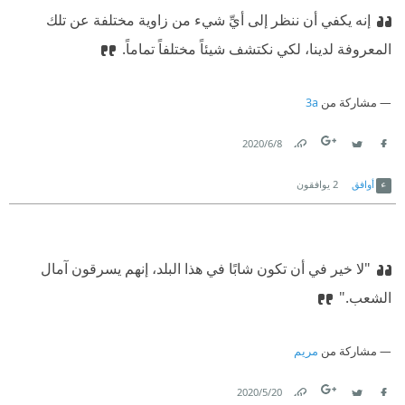
إنه يكفي أن ننظر إلى أيِّ شيء من زاوية مختلفة عن تلك
المعروفة لدينا، لكي نكتشف شيئاً مختلفاً تماماً.
مشاركة من
3a
8‏/6‏/2020
Link
Twitter
Facebook
أوافق
2
يوافقون
‏"لا خير في أن تكون شابًا في هذا البلد، إنهم يسرقون آمال
الشعب."
مشاركة من
مريم
20‏/5‏/2020