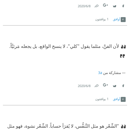
8‏/6‏/2020
Link
Twitter
Facebook
أوافق
1
يوافقون
لأن الفنَّ، مثلما يقول "كلي"، لا ينسخ الواقع، بل يجعله مَرئيَّاً.
مشاركة من
3a
8‏/6‏/2020
Link
Twitter
Facebook
أوافق
1
يوافقون
"الشِّعْر هو مثل التَّنفُّس، لا يُقرَأ حساباً. الشِّعْر نشوة، فهو مثل