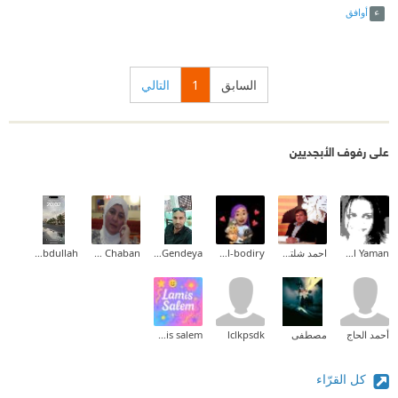
أوافق
السابق
1
التالي
على رفوف الأبجديين
Salam Al Yaman
احمد شلتوت
Reema Al-bodiry
Ahmed Gendeya
Souha Chaban
Mona Abdullah
أحمد الحاج
مصطفى
lclkpsdk
lamis salem
كل القرّاء