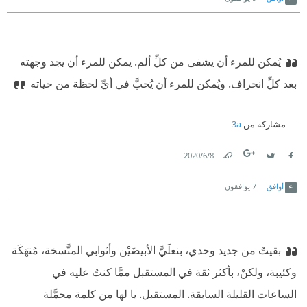
يُمكن للمرء أن يشفى من كلِّ ألم. يمكن للمرء أن يجد وجهته
بعد كلِّ انحراف.
ويُمكن للمرء أن يُحبَّ في أيِّ لحظة من حياته
مشاركة من
3a
8‏/6‏/2020
Link
Twitter
Facebook
أوافق
7
يوافقون
بقيتُ من جديد وحدي، بنعلَيَّ الأبيضَيْن وأثوابي المتَّسخة، مُنهَكَة
وكئيبة، ولكنْ، بأكثر ثقة في المستقبل ممَّا كنتُ عليه في
الساعات القليلة السابقة. المستقبل. يا لها من كلمة محمَّلة