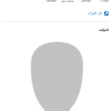
Z Ham
Almanthari
سماح بدوي
Abdullah Al Salmani
كل القرّاء
المؤلف