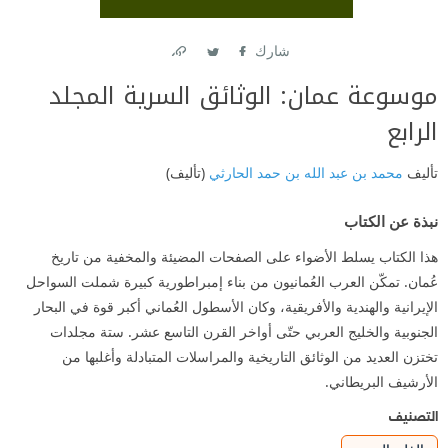
شارك
Link
Twitter
Facebook
موسوعة عمان: الوثائق السرية المجلد
الرابع
تأليف
محمد بن عبد الله بن حمد الحارثي
(تأليف)
نبذة عن الكتاب
هذا الكتاب يسلط الأضواء على الصفحات المضيئة والمخفية من تاريخ
عُمان. تمكّن العرب العُمانيون من بناء إمبراطورية كبيرة شملت السواحل
الإيرانية والهندية والأفريقية، وكان الأسطول العُماني أكبر قوة في البحار
الجنوبية والخليج العربي حتّى أواخر القرن التاسع عشر. ستة مجلدات
تختزن العديد من الوثائق التاريخية والمراسلات المتبادلة وأغلبها من
الأرشيف البريطاني.
التصنيف