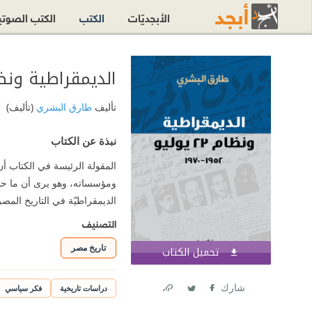
الأبجديّات
الكتب
الكتب الصوت
الديمقراطية ونظام 23 يوليو: 52
تأليف
طارق البشري
(تأليف)
نبذة عن الكتاب
ومؤسساته، وهو يرى أن ما حدث
الديمقراطيّة في التاريخ الم
التصنيف
تاريخ مصر
تحميل الكتاب
اشترك الآن
شارك
دراسات تاريخية
فكر سياسي
Link
Twitter
Facebook