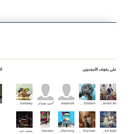
على رفوف الأبجديين
ال
Mohamed Ali
Ehab Mohammed Abd Elsalam
alatenah
أحمد هشام
Ahmad Sedky EL-badawy
Mohamed Adel
Hesham Sha'ban
Shady Elsherbiny
Haneen
محمد عبد المنعم