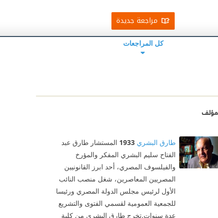
مراجعة جديدة
كل المراجعات
مؤلف
طارق البشري
1933
المستشار طارق عبد
الفتاح سليم البشري المفكر والمؤرخ
والفيلسوف المصري، أحد ابرز القانونيين
المصريين المعاصرين، شغل منصب النائب
الأول لرئيس مجلس الدولة المصري ورئيسا
للجمعية العمومية لقسمي الفتوى والتشريع
عدة سنوات,تخرج طارق البشري من كلية