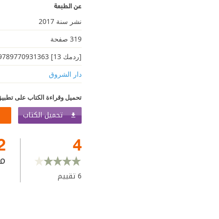
عن الطبعة
نشر سنة 2017
319 صفحة
[ردمك 13] 9789770931363
دار الشروق
تحميل وقراءة الكتاب على تطبيق
تحميل الكتاب
2
4
م
6
تقييم