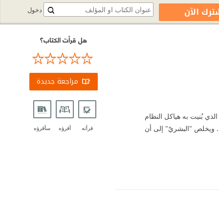
ترك الآن
دخول
هل قرأت الكتاب؟
مراجعة جديدة
ا يتعلّق بالأسلوب التنظيمي الذي بُنيت به هياكل النظام
. ويخلص "البشريّ" إلى أن
قرأته
أقرؤه
سأقرؤه