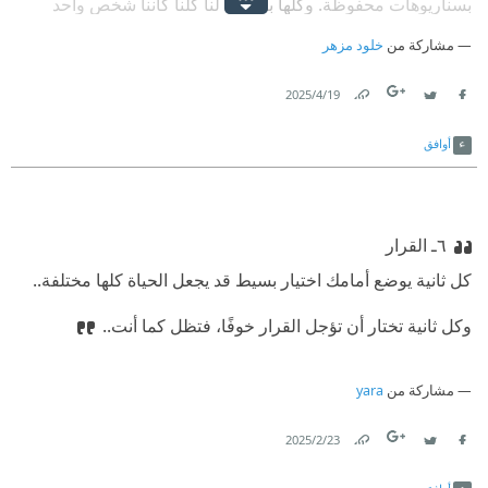
بسناريوهات محفوظة. وكلها بتحصل لنا كلنا كأننا شخص واحد
المشكلة ـ أو العبقرية ـ إن ربنا خلق الدواير دي أوسع مما يمكن
مشاركة من
خلود مزهر
لعقلنا الصغير إنه يدركها. دايرة كبيرة قوي. ماينفعش تركز في
19‏/4‏/2025
تفاصيلها أو تلمها، إلا لو عشت في دواير كتير قوي وفضلت فاكر
Link
Twitter
Facebook
تفاصيلها. يمكن عشان كده ربنا خلقنا بننسى.
أوافق
‫٦ـ القرار
‫كل ثانية يوضع أمامك اختيار بسيط قد يجعل الحياة كلها مختلفة..‏
‫وكل ثانية تختار أن تؤجل القرار خوفًا، فتظل كما أنت..‏
مشاركة من
yara
23‏/2‏/2025
Link
Twitter
Facebook