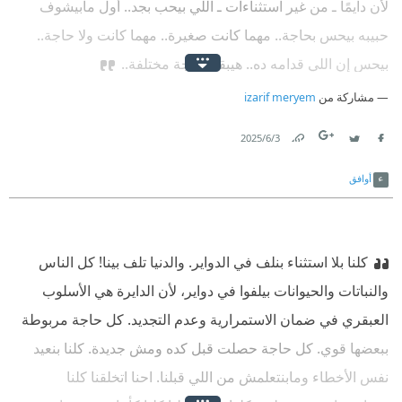
لأن دايمًا ـ من غير استثناءات ـ اللي بيحب بجد.. أول مابيشوف
حبيبه بيحس بحاجة.. مهما كانت صغيرة.. مهما كانت ولا حاجة..
بيحس إن اللي قدامه ده.. هيبقى حاجة مختلفة..
مشاركة من
izarif meryem
3‏/6‏/2025
Link
Twitter
Facebook
أوافق
كلنا بلا استثناء بنلف في الدواير. والدنيا تلف بينا! كل الناس
والنباتات والحيوانات بيلفوا في دواير، لأن الدايرة هي الأسلوب
العبقري في ضمان الاستمرارية وعدم التجديد. كل حاجة مربوطة
ببعضها قوي. كل حاجة حصلت قبل كده ومش جديدة. كلنا بنعيد
نفس الأخطاء ومابنتعلمش من اللي قبلنا. احنا اتخلقنا كلنا