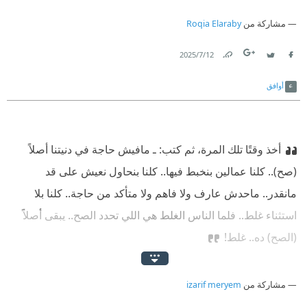
مشاركة من
Roqia Elaraby
12‏/7‏/2025
Link
Twitter
Facebook
أوافق
أخذ وقتًا تلك المرة، ثم كتب:
‫ ـ مافيش حاجة في دنيتنا أصلاً
(صح).. كلنا عمالين بنخبط فيها.. كلنا بنحاول نعيش على قد
مانقدر.. ماحدش عارف ولا فاهم ولا متأكد من حاجة.. كلنا بلا
استثناء غلط.. فلما الناس الغلط هي اللي تحدد الصح.. يبقى أصلاً
(الصح) ده.. غلط!
مشاركة من
izarif meryem