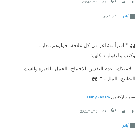
10‏/5‏/2014
Link
Twitter
Facebook
أوافق
1
يوافقون
❞ أسوأ مشاعر في كل علاقة.. قولوهم معايا..
⁠‫وكتب ما يقولونه كلهم:
⁠‫ـ الامتلاك.. عدم التقدير.. الاحتياج.. الحِمل.. الغيرة والشك..
التطبيع.. الملل.. ❝
مشاركة من
Hany Zanaty
10‏/12‏/2025
Link
Twitter
Facebook
أوافق