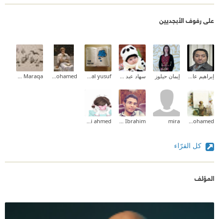
على رفوف الأبجديين
إبراهيم عادل
إيمان حيلوز
سهاد عبد العزيز علي
ebthal yusuf
Aliaa Mohamed
Zeina M.I Maraqa
mai ahmed
Islam Ibrahim
mira
soad mohamed
كل القرّاء
المؤلف