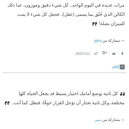
مرات عديدة في اليوم الواحد.. كل شيء دقيق وموزون، عدا ذلك
الكائن الذي خُلق بما يسمى (عقل).. فجعل كل شيء لا يمت
للميزان بصلة!
مشاركة من
yara
22‏/2‏/2025
Link
Twitter
Facebook
أوافق
كل ثانية يوضع أمامك اختيار بسيط قد يجعل الحياة كلها
مختلفة..‏
‫وكل ثانية تختار أن تؤجل القرار خوفًا، فتظل كما أنت..‏
مشاركة من
يسر