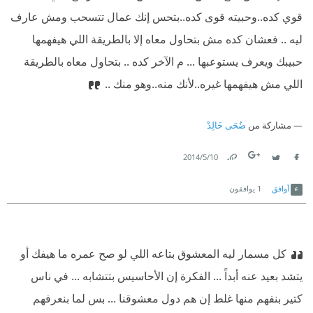
قوي كده..وحبيته قوى كده..بتحس إنك عمال تتسحب ومش عارف
ليه .. فعشان كده مش بتحاول معاه إلا بالطريقة اللي هيفهمها
حبيبك ويعرف يستوعبها ... م الآخر كده .. بتحاول معاه بالطريقة
اللي مش هيفهمها غيره..لأنك منه..وهو منك ..
مشاركة من
ضُحَى خَالِدْ
10‏/5‏/2014
Link
Twitter
Facebook
أوافق
1
يوافقون
كل مسمار ليه المعشوق بتاعه اللي لو صح عمره ما هيفك أو
يتشد بعيد عنه أبداً ... الفكرة إن الأحاسيس بتتشابه ... في ناس
كتير بنفهم منها غلط إن هم دول معشوقنا ... بس لما بنعرفهم