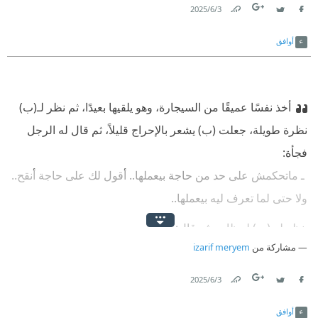
3‏/6‏/2025
Link
Twitter
Facebook
أوافق
أخذ نفسًا عميقًا من السيجارة، وهو يلقيها بعيدًا، ثم نظر لـ(ب)
نظرة طويلة، جعلت (ب) يشعر بالإحراج قليلاً، ثم قال له الرجل
فجأة:
‫ ـ ماتحكمش على حد من حاجة بيعملها.. أقول لك على حاجة أنقح..
ولا حتى لما تعرف ليه بيعملها..
‫ نظر له (ب) لحظات، ثم قال:
مشاركة من
izarif meryem
‫ ـ أمال أحكم عليه امتى بقى؟
3‏/6‏/2025
‫ ابتسم الرجل، ونظر للنيل طويلاً، ثم التفت لـ(ب) وقال بضحكة
Link
Twitter
Facebook
مستهزئة:
أوافق