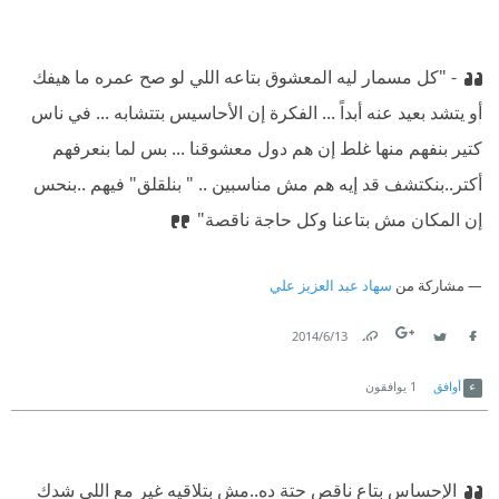
محمد صادق...... هيبتا
- "كل مسمار ليه المعشوق بتاعه اللي لو صح عمره ما هيفك
أو يتشد بعيد عنه أبداً ... الفكرة إن الأحاسيس بتتشابه ... في ناس
كتير بنفهم منها غلط إن هم دول معشوقنا ... بس لما بنعرفهم
أكتر..بنكتشف قد إيه هم مش مناسبين .. " بنلقلق" فيهم ..بنحس
إن المكان مش بتاعنا وكل حاجة ناقصة"
مشاركة من
سهاد عبد العزيز علي
13‏/6‏/2014
Link
Twitter
Facebook
أوافق
1
يوافقون
الإحساس بتاع ناقص حتة ده..مش بتلاقيه غير مع اللي شدك