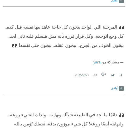
أوافق
المرحلة اللي الواحد بيخون كل حاجة عاهد بيها نفسه قبل كده..
كل وجع اتوجعه، وكل قرار قرره بأنه مش هيسلم قلبه تاني لحد..
بيخون الخوف من الجرح.. بيخون عقله.. بيخون حتى نفسه!
مشاركة من
yara
22‏/2‏/2025
Link
Twitter
Facebook
أوافق
دائمًا ما نجد في الطبيعة شيئًا.. ونهايته.. ولذلك الشيء روعة..
ولنهايته أيضًا روعة! كل شيء موزون بدقة، تجعلك تُؤمن بالله