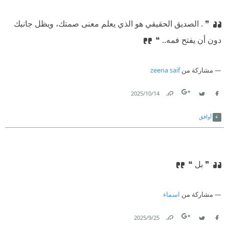
❞ . الصديق الحقيقي هو الذي يعلم معنى صمتك، ويظل جانبك
دون أن يفتح فمه.. ❝
مشاركة من
zeena saif
14‏/10‏/2025
Link
Twitter
Facebook
أوافق
❞ بل ❝
مشاركة من
اسماء
25‏/9‏/2025