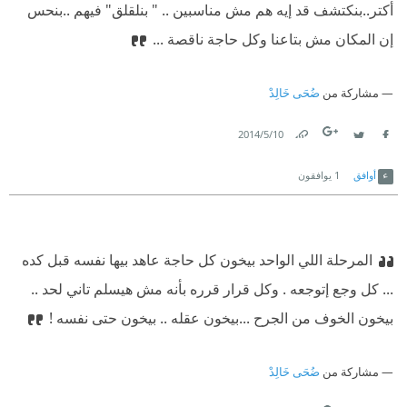
أكتر..بنكتشف قد إيه هم مش مناسبين .. " بنلقلق" فيهم ..بنحس
إن المكان مش بتاعنا وكل حاجة ناقصة ...
مشاركة من
ضُحَى خَالِدْ
10‏/5‏/2014
Link
Twitter
Facebook
أوافق
1
يوافقون
المرحلة اللي الواحد بيخون كل حاجة عاهد بيها نفسه قبل كده
... كل وجع إتوجعه . وكل قرار قرره بأنه مش هيسلم تاني لحد ..
بيخون الخوف من الجرح ...بيخون عقله .. بيخون حتى نفسه !
مشاركة من
ضُحَى خَالِدْ