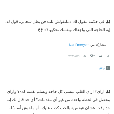
‫ ـ ماتحكمش أصلاً.. انت مال أهلك؟!
في حكمة بتقول لك «ماتقولش للمدخن بطل سجاير.. قول له:
إيه الحاجة اللي واجعاك ونفسك تحكيها؟»
مشاركة من
izarif meryem
3‏/6‏/2025
Link
Twitter
Facebook
أوافق
ازاي؟ ازاي القلب بينسى كل حاجة ويسلم نفسه كده؟ وازاي
بتحصل في لحظة واحدة من غير أي مقدمات؟ أي حد قال لك إنه
خد وقت عشان «يحس» بالحب كدب عليك.. أو ماحبش أساسًا..