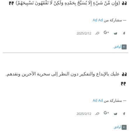
(وَإِن مِّنْ شَيْءٍ إِلَّا يُسَبِّحُ بِحَمْدِهِ وَلَكِنْ لَا تَفْقَهُونَ تَسْبِيحَهُمْ)
مشاركة من
Ad Ad
12‏/2‏/2025
Link
Twitter
Facebook
أوافق
عليك بالإبداع والتفكير دون النظر إلى سخرية الآخرين ونقدهم‏.‏
مشاركة من
Ad Ad
12‏/2‏/2025
Link
Twitter
Facebook
أوافق