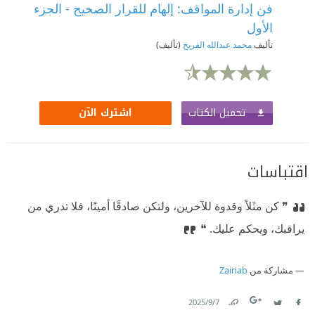
فن إدارة المواقف: إلهام للقرار الصحيح - الجزء
الأول
تأليف
محمد عبدالله الفريح
(تأليف)
تحميل الكتاب
اشترك الآن
اقتباسات
❞ كن مثَلاً وقدوة للآخرين، ولتكن صادقًا أمينًا، فلا تدري من
يراقبك، ويحكم عليك. ❝
مشاركة من
Zainab
7‏/9‏/2025