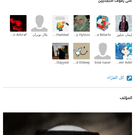
إيمان حيلوز
Halima Belarbi
Hanady Hylooz
Mervat Al-Haddad أملي بالله
بلال نويران
Safei El-Rahmman Ashraf
Mohammed AlSayyed
Ahmed Eldeep
bilal nacer
Abeer Adel
كل القرّاء
المؤلف