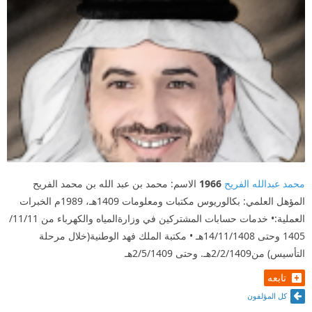
محمد عبدالله الفريح
1966
الاسم: محمد بن عبد الله بن محمد الفريح
المؤهل العلمي: بكالوريوس مكتبات ومعلومات 1409هـ، 1989م الخبرات
العملية:• خدمات حسابات المشتركين في وزارةالمياه والكهرباء من 11/11/
1405 وحتى 14/11/1408هـ • مكتبة الملك فهد الوطنية(خلال مرحلة
التأسيس) من2/2/1409هـ. وحتى 2/5/1409هـ
تابعه
كل المؤلفون