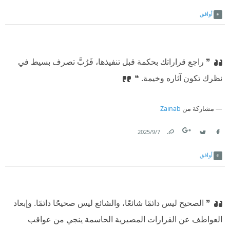
Link
Twitter
Facebook
أوافق
❞ راجع قراراتك بحكمة قبل تنفيذها، فَرُبَّ تصرف بسيط في
نظرك تكون آثاره وخيمة. ❝
مشاركة من
Zainab
7‏/9‏/2025
Link
Twitter
Facebook
أوافق
❞ الصحيح ليس دائمًا شائعًا، والشائع ليس صحيحًا دائمًا. وإبعاد
العواطف عن القرارات المصيرية الحاسمة ينجي من عواقب