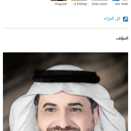
Mohammed AlSayyed
Ahmed Eldeep
bilal nacer
Abeer Adel
كل القرّاء
المؤلف