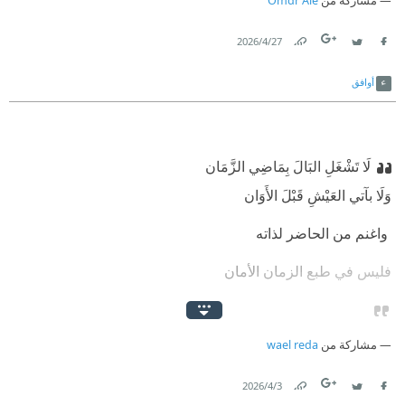
مشاركة من
Omdr Ale
27‏/4‏/2026
Link
Twitter
Facebook
أوافق
لَا تَشْغَلِ البَالَ بِمَاضِي الزَّمَان
‫وَلَا بآتي العَيْشِ قَبْلَ الأَوَان
‫ واغنم من الحاضر لذاته
‫فليس في طبع الزمان الأمان
مشاركة من
wael reda
3‏/4‏/2026