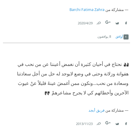
مشاركة من
Barchi Fatima Zahra
29‏/4‏/2020
Link
Twitter
Facebook
أوافق
8
يوافقون
نحتاج في أحيان كثيرة أن نغمض أعيننا عن من نحب في
هفواتة وزلاتة وحتى في وضع لايوجد له حل من أجل سعادتنا
وسعادة من نحب...ونكون ممن أغمضَ عينهُ قليلاً عنْ عيوبَ
الآخرين وأخطائهم كي لا يجرح مشاعرهمْ
مشاركة من
فريق أبجد
23‏/11‏/2013
Link
Twitter
Facebook