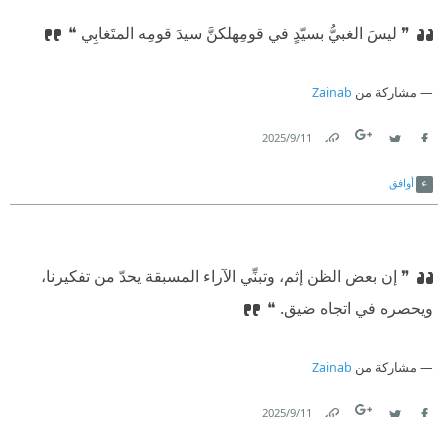
❞ ليسَ الغبيُّ بسيّدٍ في قومِه
‫لكنَّ سيدَ قومِه المتَغابِي ❝
مشاركة من
Zainab
11‏/9‏/2025
Link
Twitter
Facebook
أوافق
❞ إن بعض الظن إثم، وتبنِّي الآراء المسبقة يحدّ من تفكيرنا،
ويحصره في اتجاه ضيق. ❝
مشاركة من
Zainab
11‏/9‏/2025
Link
Twitter
Facebook