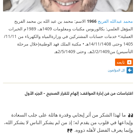
محمد عبدالله الفريح
1966
الاسم: محمد بن عبد الله بن محمد الفريح
المؤهل العلمي: بكالوريوس مكتبات ومعلومات 1409هـ، 1989م الخبرات
العملية:• خدمات حسابات المشتركين في وزارةالمياه والكهرباء من 11/11/
1405 وحتى 14/11/1408هـ • مكتبة الملك فهد الوطنية(خلال مرحلة
التأسيس) من2/2/1409هـ. وحتى 2/5/1409هـ
تابعه
كل المؤلفون
اقتباسات من فن إدارة المواقف: إلهام للقرار الصحيح - الجزء الأول
ما لهذا الشكر من أثر إيجابي وقدرة هائلة على جلب السعادة
وإيداعها في قلوب من يقدم له؛ إذ من لم يشكر الناس لا يشكر الله،
وإنما يعرف الفضل لأهله ذووه.‏