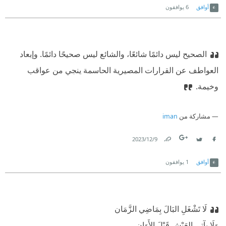
أوافق
6
يوافقون
الصحيح ليس دائمًا شائعًا، والشائع ليس صحيحًا دائمًا. وإبعاد
العواطف عن القرارات المصيرية الحاسمة ينجي من عواقب
وخيمة.
مشاركة من
iman
9‏/12‏/2023
Link
Twitter
Facebook
أوافق
1
يوافقون
لَا تَشْغَلِ البَالَ بِمَاضِي الزَّمَان
‫وَلَا بآتي العَيْشِ قَبْلَ الأَوَان