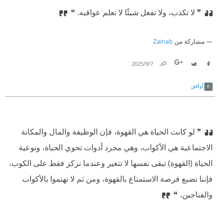
❞ لا تكذب، ولا تفعل شيئًا لا تعلم عواقبه. ❝
مشاركة من
Zainab
7‏/9‏/2025
Link
Twitter
Facebook
أوافق
❞ لو كانت الحياة هي القهوة، فإن الوظيفة والمال والمكانة
الاجتماعية هي الأكواب، وهي مجرد أدوات تحوي الحياة، ونوعية
الحياة (القهوة) تبقى نفسها لا تتغير وعندما نركز فقط على الكوب،
فإننا نضيع فرصة الاستمتاع بالقهوة، ومن ثم لا تهتموا بالأكواب
والفناجين، ❝