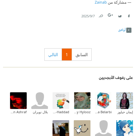
مشاركة من
Zainab
7‏/9‏/2025
Link
Twitter
Facebook
أوافق
السابق
1
التالي
على رفوف الأبجديين
إيمان حيلوز
Halima Belarbi
Hanady Hylooz
Mervat Al-Haddad أملي بالله
بلال نويران
Safei El-Rahmman Ashraf