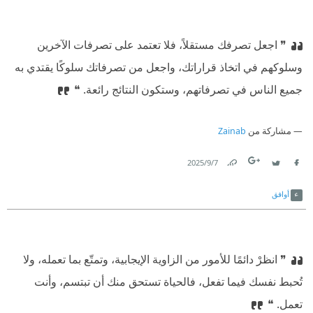
❞ اجعل تصرفك مستقلاً، فلا تعتمد على تصرفات الآخرين
وسلوكهم في اتخاذ قراراتك، واجعل من تصرفاتك سلوكًا يقتدي به
جميع الناس في تصرفاتهم، وستكون النتائج رائعة. ❝
مشاركة من
Zainab
7‏/9‏/2025
Link
Twitter
Facebook
أوافق
❞ انظرْ دائمًا للأمور من الزاوية الإيجابية، وتمتّع بما تعمله، ولا
تُحبط نفسك فيما تفعل، فالحياة تستحق منك أن تبتسم، وأنت
تعمل. ❝