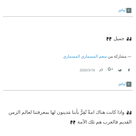
Link
Twitter
Facebook
أوافق
جميل
مشاركة من
منعم المسماري المسماري
18‏/3‏/2020
Link
Twitter
Facebook
أوافق
واذا كانت هناك امةٌ تُقِرُّ بأننا مَدينون لها بمعرفتنا لعالم الزمن
القديم فالعرب هم تلك الأمة