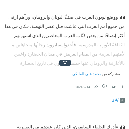
ووَضَع لوبون العرب في صفِّ اليونان والرومان، ورآهم أرقى
من جميع أمم الغرب التي عاشت قبل عصر النهضة، فكان في هذا
أكثر إنصافًا من بعض كتَّاب العرب المعاصرين الذي استهوتهم
الثقافةُ الأوربية المدرسية، فأخذوا يسايرون رجالَها متجاهلين ما
لأمتهم العربية من المقام العريض في ميدان الحضارة راغبين
بالأغارقة والرومان عنها حينما يتكلمون في تاريخ الحضارة
العالمية.
مشاركة من
محمد علي المالكي
14‏/2‏/2021
Link
Twitter
Facebook
أوافق
«أدرك الخلفاء السابقون، الذين كان عندهم من العبقرية