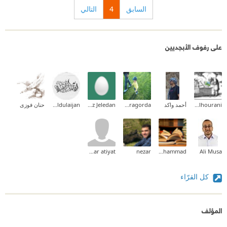
السابق
4
التالي
على رفوف الأبجديين
Asem Alhourani
أحمد واكد
Larache Pedragorda
Abdulaziz Jeledan
Afnan Aldulaijan
حنان فوزى
omar atiyat
nezar
Khalid Mohammad
Ali Musa
كل القرّاء
المؤلف