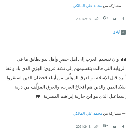
مشاركة من
محمد علي المالكي
18‏/2‏/2021
Link
Twitter
Facebook
أوافق
وإن تقسيم العرب إلى أهل حضرٍ وأهل بدو يطابق ما في
الرواية التي قالت بتقسيمهم إلى ثلاثة عروق: العِرْقِ الذي باد وعفا
أثره قبل الإسلام، والعرق المؤلَّف من أبناء قحطان الذين استقروا
ببلاد اليمن والذين هم أقحاحُ العرب، والعرق المؤلَّف من ذرية
إسماعيل الذي هو ابن جارية إبراهيم المصرية.
مشاركة من
محمد علي المالكي
18‏/2‏/2021