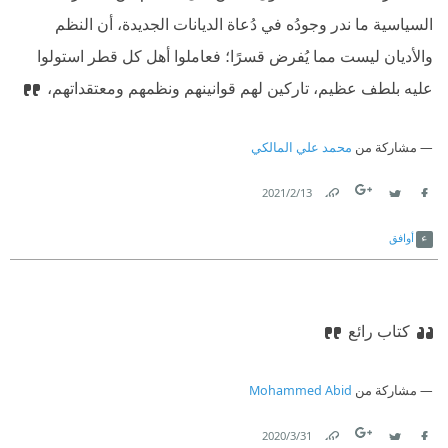
السياسية ما ندر وجودُه في دُعاة الديانات الجديدة، أن النظم
والأديان ليست مما يُفرض قسرًا؛ فعاملوا أهل كل قطر استولوا
عليه بلطف عظيم، تاركين لهم قوانينهم ونظمهم ومعتقداتهم،
مشاركة من
محمد علي المالكي
13‏/2‏/2021
Link
Twitter
Facebook
أوافق
كتاب رائع
مشاركة من
Mohammed Abid
31‏/3‏/2020