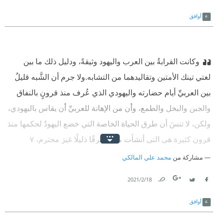
Link
Twitter
Facebook
أوافق
وكانت القرابةُ بين العرب واليهود وثيقةً، ودليل ذلك ما بين
لغتي تينك الأمتين وتقاليدهما من التشابه.
ولا جرم أن الشَّبه قليلٌ
بين العربيِّ أيام حضارته واليهودي الذي عُرف منذ قرونٍ بالنفاق
والجبن والبخل والطمع، وأن من الإهانة للعربيِّ أن يقاس باليهودي،
ولكن، لا تنسَ أن طرق الحياة الخاصة التي خضع اليهودُ لحكمها منذ
قرون كثيرة هي التي أنشأت منهم عِرقًا ذليلًا غيرَ محترم، ٧
وعندي أن كل أمة تكون عُرضةً لمثل ما أصاب اليهود، ولا تعرفُ
مشاركة من
محمد علي المالكي
عملًا لها غيرَ التجارة والربا، وتُحتَقر في كل مكان، وتنتقل إليها تلك
18‏/2‏/2021
الغرائزُ المنحطة بالوِراثة المتتابعة مدة عشرين قرنًا، وتتأصل فيها،
Link
Twitter
Facebook
تصير كما صار إليه اليهود لا محالة.
أوافق