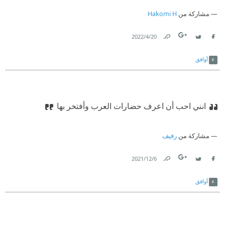
#أسعد_نفسك_بنفسك_وعكّر_مزاج_الآخرين
مشاركة من
Hakomi H
20‏/4‏/2022
Link
Twitter
Facebook
أوافق
انني احب أن اعرف حضارات العرب وأفتخر بها
مشاركة من
رفيف
6‏/12‏/2021
Link
Twitter
Facebook
أوافق