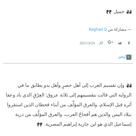
جميل
مشاركة من
Raghad Q
29‏/3‏/2021
Link
Twitter
Facebook
أوافق
وإن تقسيم العرب إلى أهل حضرٍ وأهل بدو يطابق ما في
الرواية التي قالت بتقسيمهم إلى ثلاثة عروق: العِرْقِ الذي باد وعفا
أثره قبل الإسلام، والعرق المؤلَّف من أبناء قحطان الذين استقروا
ببلاد اليمن والذين هم أقحاحُ العرب، والعرق المؤلَّف من ذرية
إسماعيل الذي هو ابن جارية إبراهيم المصرية.