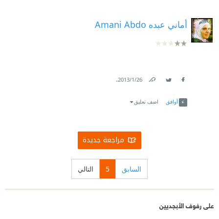
أماني عبده Amani Abdo
.
26‏/1‏/2013
Link
Twitter
Facebook
أوافق
اضف تعليق
مراجعة جديدة
السابق
5
التالي
على رفوف الأبجديين