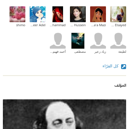
shimo
Abeer Adel
kareman mohammad
Sara Hussein
Hana'a Mazi
Ghada Elsayed
لطيفة
زياد زعير
مصطفى
أحمد فهيم القاضى
كل القرّاء
المؤلف