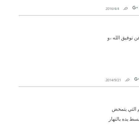
4‏/4‏/2016
Link
Tw
F
ن توفيق الله ،و
21‏/9‏/2014
Link
Tw
م التي يتمخض
سط يده بالنهار