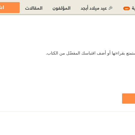
اش
ية
🎉 عيد ميلاد أبجد
المؤلفون
المقالات
جديد
تمتع بقراءتها أو أضف اقتباسك المفضّل من الكتاب.