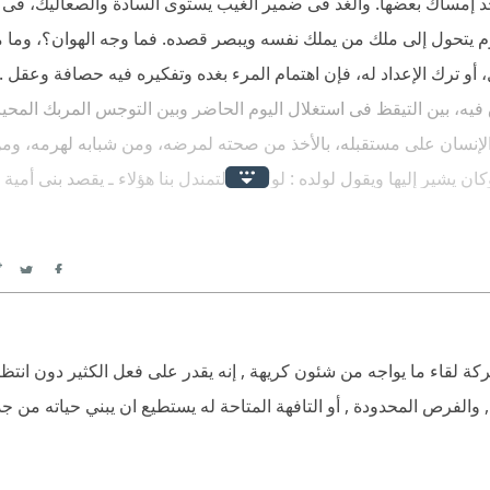
د إمساك بعضها. والغد فى ضمير الغيب يستوى السادة والصعاليك، فى ت
يوم يتحول إلى ملك من يملك نفسه ويبصر قصده. فما وجه الهوان؟، وما م
أو ترك الإعداد له، فإن اهتمام المرء بغده وتفكيره فيه حصافة وعقل .
اق فيه، بين التيقظ فى استغلال اليوم الحاضر وبين التوجس المربك المحير
 الإنسان على مستقبله، بالأخذ من صحته لمرضه، ومن شبابه لهرمه، وم
يشير إليها ويقول لولده : لولا هذه لتمندل بنا هؤلاء ـ يقصد بنى أمية ـ
لواقع أن ذلك مسلك يعين على بلوغه إحسان العيش فى حدود اليوم، فإن 
عر: سهرت أعين ونامت عيون فى شؤون تكون أو لا تكون إن ربا كفاك ب
هل عن يومه فى ارتقاب غده، ولا يزال كذلك حتى ينقضى أجله، ويده 
itter
Facebook
كة لقاء ما يواجه من شئون كريهة , إنه يقدر على فعل الكثير دون انتظا
 , والفرص المحدودة , أو التافهة المتاحة له يستطيع ان يبني حياته من جد