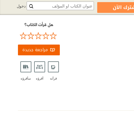
ترك الآن
دخول
هل قرأت الكتاب؟
مراجعة جديدة
قرأته
أقرؤه
سأقرؤه