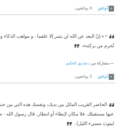
أوافق
6
يوافقون
• « إنّ البعد عن الله لن يثمر إلا علقما ، و مواهب الذكاء
تُحرم من بركته».
مشاركة من
د.صديق الحكيم
أوافق
5
يوافقون
الحاضر القريب الماثل بين يديك، ونفسك هذه التي بين جن
عنها مستقبلك. فلا مكان لإبطاء أو انتظار، قال رسول الله - صل
ليتوبَ مسيء الليل) .