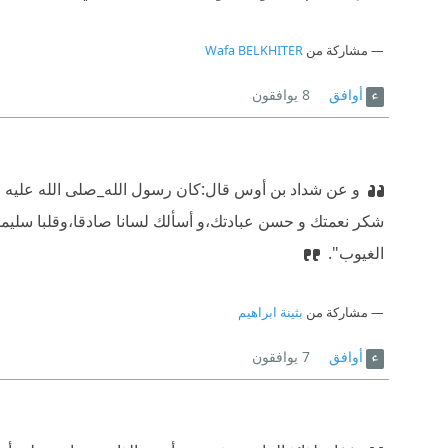
مشاركة من
Wafa BELKHITER
أوافق
8
يوافقون
و عن شداد بن أوس قال:كان رسول الله_صلى الله عليه و س
شكر نعمتك و حسن عبادتك،و أسألك لسانا صادقا،وقلبا سليما
الغيوب".
مشاركة من
بثينة ابراهيم
أوافق
7
يوافقون