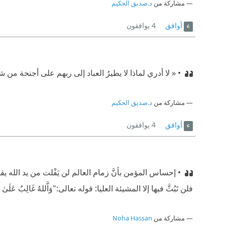
مشاركة من
د.صديق الحكيم
أوافق
4
يوافقون
• « لا أدري لماذا لا يطيرُ العباد إلى ربهم على أجنحة من 
مشاركة من
د.صديق الحكيم
أوافق
4
يوافقون
• إحساس المؤمن بأنَّ زمام العالم لن يَفْلت من يد الله 
فلن تَبُثَّ فيها إلا المشيئة العليا: قوله تعالى:"وَاَّللهُ غَالِبٌ عَلَىٰ أَمْرِهِ 
مشاركة من
Noha Hassan