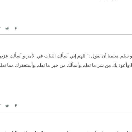
itter
Facebook
لم_يعلمنا أن نقول :"اللهم إني أسألك الثبات في الأمر،و أسألك عزي
،وأعوذ بك من شر ما تعلم،وأسألك من خير ما تعلم،وأستغفرك مما تعلم
itter
Facebook