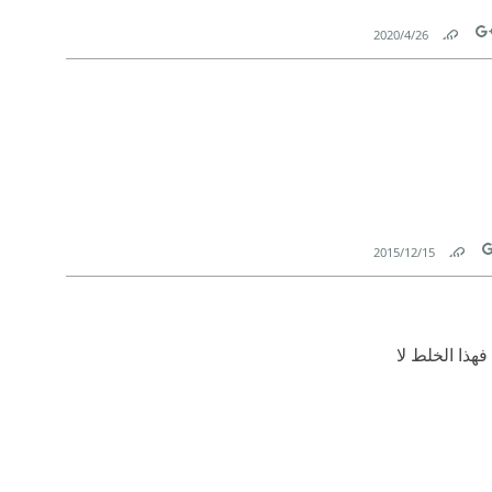
26‏/4‏/2020
Link
Tw
15‏/12‏/2015
Link
T
هذا الخلط لا