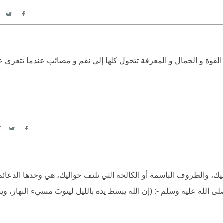
itter
acebook
 و القوة و الجمال و المعرفة تتحول كلها إلى نقم و مصائب عندما تتعرى ع
itter
Facebook
بيك، والظروف الباسمة أو الكالحة التي تلتف حواليك، هي وحدها الدعائ
ى الله عليه وسلم -: (إن الله يبسط يده بالليل ليتوبَ مسيء النهار، ويب