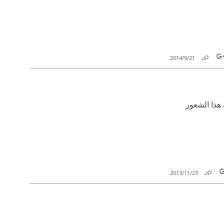
21‏/9‏/2014
Link
Tw
ُ هذا الشعور
23‏/11‏/2013
Link
T