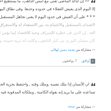
<< إن لذائذ الماضى تفنى مع أمس الذاهب، ما يستطيع أح
إلا اليوم الذى يعيش العقلاء فى حدوده وحدها. وفى نطاق ال
* * * على أن العيش فى حدود اليوم لا يعنى تجاهل المستقبل، 
الاهتمام بالمستقبل والاغتمام به، بين الاستعداد له والاستغر
الغد . إن الدين فى حظره للإسراف وحبه للاقتصاد إنما يؤمن
كان سفيان الثورى من كبار التابعين، وكانت له ثروة حسنة، وكان 
حماه من حكام زمنه، فلم يحتج إلى مداهنتهم أو تملقهم . وا
مشاركة من
محمد يسين لهلالي
أساس جيد لمستقبل ناجح، ومن ثم يجب نبذ القلق . قال الشا
أوافق
7
يوافقون
سيكفيك فى غد ما يكون أتدرى كيف يسرق عمر المرء منه؟ يذ
>> ص 20 .
ان الأنسان إذا ملك نفسه ,وملك وقته , واحتفظ بحرية الحر
تساعده على ما يريد.إنه بقواه الكامنة , وملكاته المدفونة فيه
مشاركة من
nour