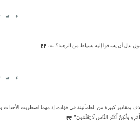
itter
Facebook
شوق بدل أن يساقوا إليه بسياط من الرهبة؟!..».
itter
Facebook
يقذف بمقادير كبيرة من الطمأنينة في فؤاده. إذ مهما اضطربت الأحداث و
وَلَٰكِنَّ أَكْثَرَ النَّاسِ لَا يَعْلَمُونَ"