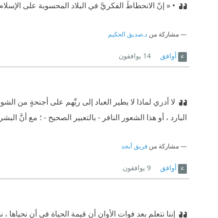
• « إنّ الانحطاطَ الفكريَّ في البلاد المحسوبة على الإسلام
مشاركة من
د.صديق الحكيم
أوافق
14
يوافقون
لا أدري لماذا لا يطير العباد إلى ربِّهم على أجنحةٍ من الشوق
البارد ، أو هذا الشعور النافر - بالتعبير الصحيح - ؛ مع أنَّ البش
مشاركة من
فريق أبجد
أوافق
9
يوافقون
إننا نتعلم بعد فوات الأوان أن قيمة الحياة في أن نحياها ، 