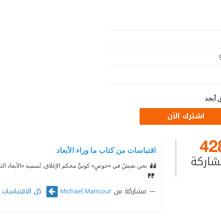
 أبجد
اشترك الآن
42
اقتباسات من كتاب ما وراء الأبعاد
شاركة
نحن نعيشُ في «حوضٍ» كونيٍّ محكم الإغلاق، نُسميه «الأبعاد الثل
مشاركة من
كل الاقتباسات
Michael Mansour