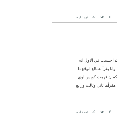
.
قبل 8 ايام
 التي تجمع بين النظرية
Link
Twitter
Facebook
وتار تتحرك جيئة وإياباً
البعد الحادي عشر، في
، وشعرت حقاً بعظمة
دا حسيت في الاول انه
نا بقرأ عمالع اتوقع دا
ن وكمان فهمت كويس اوي
قرأها تاني وتالت ورابع
.
قبل 7 ايام