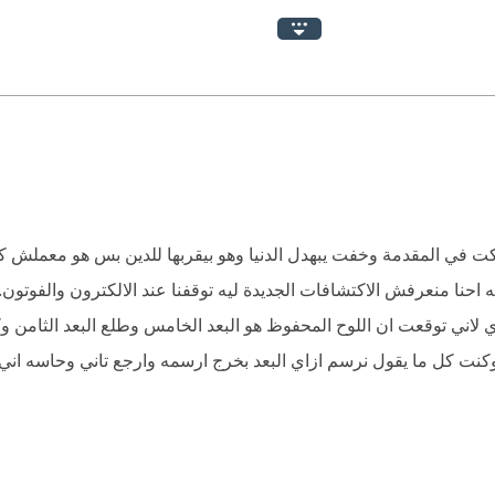
 رحلة علمية فيزيائية على جزئين، جزء يتحدث عن نظرية الأوتار الفائقة
رياتين المتناقدتين، وتحدث فيها عن فكرة رهيبة وهي أن الكون يتكون من أ
، ثم انتقل إلى جزء الأبعاد، وتحدث بداية من البعد الصفري وصولاً إلى 
ا والأدلة مع الأمثلة كانت مقنعة جداً.
 جلسة واحدة، وفهمت كل ما تضمنه مع الشرح المبسط الذي تناوله الكاتب
كت في المقدمة وخفت يبهدل الدنيا وهو بيقربها للدين بس هو معملش ك
العرش.
حنا منعرفش الاكتشافات الجديدة ليه توقفنا عند الالكترون والفوتون. وا
وي لاني توقعت ان اللوح المحفوظ هو البعد الخامس وطلع البعد الثام
نت كل ما يقول نرسم ازاي البعد بخرج ارسمه وارجع تاني وحاسه اني ه