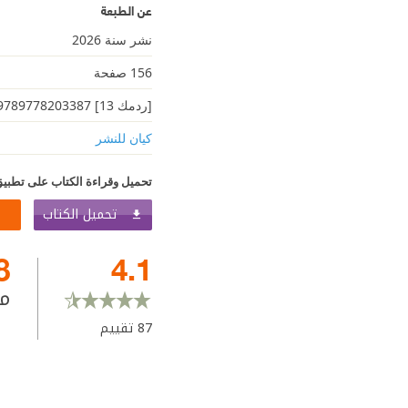
عن الطبعة
نشر سنة 2026
156 صفحة
[ردمك 13] 9789778203387
كيان للنشر
تحميل وقراءة الكتاب على تطبيق
تحميل الكتاب
8
4.1
م
87
تقييم