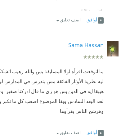
التقييم: 5/5.
أوافق
اضف تعليق
في قراءة أولى للكاتب محمود علام، يأخذنا الكاتب في
النسبية ونظرية الكم، بعد معاناة للجمع بين كلتا النظ
بعيداً عن الفكرة النقطية التي نظنها ،وعن الجرافيتون
Sama Hassan
فكرة قد تكون غير معقولة إلا أن التفسيرات التي أورده
الكتاب كان ممتعاً رهيباً، لم أتركه حتى أنهيته في
ما اتوقعت اقرأه لولا المسابقة بس والله رهيب اتشك
الخالق وقدرته و اقشعر جسمي عند وصولي إلى بعد 
ليه نظرية الأوتار الفائقة مش بتدرس في المدارس ليه ا
أتطلع قدماً لقراءة المزيد من أعمال الكاتب.
هيبقا ايه في الدين بس هو زي ما قال ادركنا صغير ا
لحد البعد السادس وبقا الموضوع اصعب كل ما نكبر وك
وهرشح الناس يقرأوها
أوافق
اضف تعليق