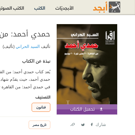
الأبجديّات
الكتب
الكتب الصوت
حمدي أحمد: من القاهرة 30 حت
تأليف
السيد الحراني
(تأليف)
نبذة عن الكتاب
حمدي أحمد، حيث يقدّم شهادة 
في حمدي أحمد: من القاهرة 30 حتى ثورة
التصنيف
فنانون
تحميل الكتاب
اشترك الآن
شارك
تاريخ مصر
Link
Twitter
Facebook