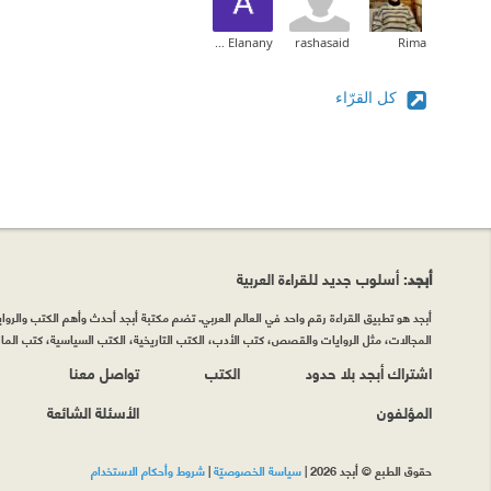
Abdelaziz Elanany
rashasaid
Rima
كل القرّاء
أبجد
: أسلوب جديد للقراءة العربية
أبجد هو تطبيق القراءة رقم واحد في العالم العربي. تضم مكتبة أبجد أحدث وأهم الكتب والروايات
المجالات، مثل الروايات والقصص، كتب الأدب، الكتب التاريخية، الكتب السياسية، كتب المال 
اشتراك أبجد بلا حدود
الكتب
تواصل معنا
المؤلفون
الأسئلة الشائعة
حقوق الطبع © أبجد 2026
|
سياسة الخصوصيّة
|
شروط وأحكام الاستخدام