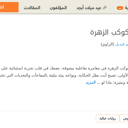
اش
ية
🎉 عيد ميلاد أبجد
المؤلفون
المقالات
جديد
كوكب الزهرة
م قنديل
(الراوي)
وكب الزهرة في مغامرة تفاعلية مشوقة، تضعك في قلب تجربة استثنائية على 
أولى، تصبح أنت بطل الحكاية، وتواجه بيئة مليئة بالمفاجآت والتحديات التي تختب
ومثيرة: ماذا لو
... المزيد
وض
روايات خيالية