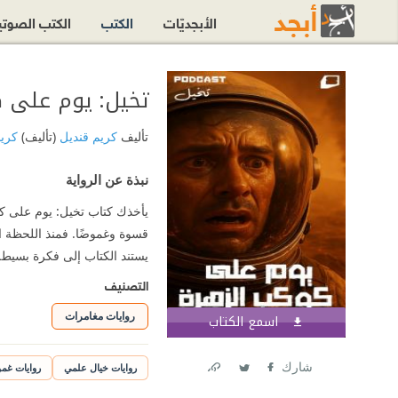
الأبجديّات
الكتب
الكتب الصوت
تخيل: يوم على 
تأليف
كريم قنديل
(تأليف)
كري
نبذة عن الرواية
يأخذك كتاب تخيل: يوم على ك
قسوة وغموضًا. فمنذ اللحظة ال
يستند الكتاب إلى فكرة بسيطة 
التصنيف
روايات مغامرات
اسمع الكتاب
اشترك الآن
شارك
روايات خيال علمي
روايات غم
Link
Twitter
Facebook