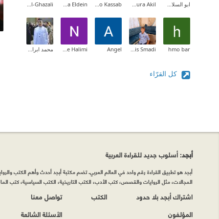
ابو السلاطين
Noura Akil
Shimo Kassab
Alaa Eldein
ISLAM Al-Ghazali
hmo bar
Mais Smadi
Angel
Nesrine Halimi
‫محمد ابراهيم محمد ”عزو“‬‎
كل القرّاء
أبجد
: أسلوب جديد للقراءة العربية
أبجد هو تطبيق القراءة رقم واحد في العالم العربي. تضم مكتبة أبجد أحدث وأهم الكتب والروايات
المجالات، مثل الروايات والقصص، كتب الأدب، الكتب التاريخية، الكتب السياسية، كتب المال 
اشتراك أبجد بلا حدود
الكتب
تواصل معنا
المؤلفون
الأسئلة الشائعة