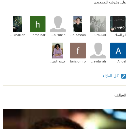
على رفوف الأبجديين
ابو السلاطين
Noura Akil
Shimo Kassab
Alaa Eldein
hmo bar
fairoz khalilah
Angel
Jawaher Bahaydarah
faris omro
حبوبة البطوطة
كل القرّاء
المؤلف