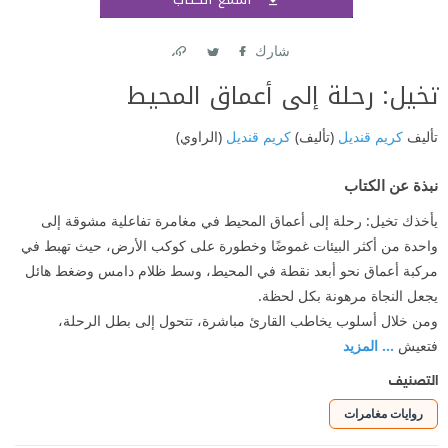
اشتر
شارك
Link
Twitter
Facebook
تخيل: رحلة إلى أعماق المحيط
تأليف
كريم قنديل
(تأليف)
كريم قنديل
(الراوي)
نبذة عن الكتاب
يأخذك تخيل: رحلة إلى أعماق المحيط في مغامرة تفاعلية مشوقة إلى
واحدة من أكثر البيئات غموضًا وخطورة على كوكب الأرض، حيث تهبط في
مركبة أعماق نحو أبعد نقطة في المحيط، وسط ظلام دامس وضغط هائل
يجعل النجاة مرهونة بكل لحظة.
ومن خلال أسلوب يخاطب القارئ مباشرة، تتحول إلى بطل الرحلة،
فتعيش
... المزيد
التصنيف
روايات مغامرات