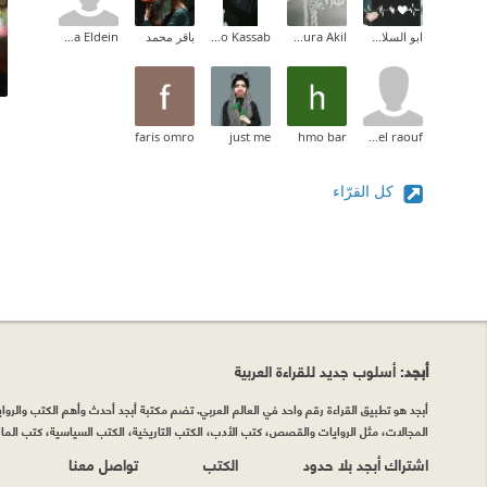
ابو السلاطين
Noura Akil
Shimo Kassab
باقر محمد
Alaa Eldein
faris omro
just me
hmo bar
may abdel raouf
كل القرّاء
أبجد
: أسلوب جديد للقراءة العربية
أبجد هو تطبيق القراءة رقم واحد في العالم العربي. تضم مكتبة أبجد أحدث وأهم الكتب والروايات
المجالات، مثل الروايات والقصص، كتب الأدب، الكتب التاريخية، الكتب السياسية، كتب المال 
اشتراك أبجد بلا حدود
الكتب
تواصل معنا