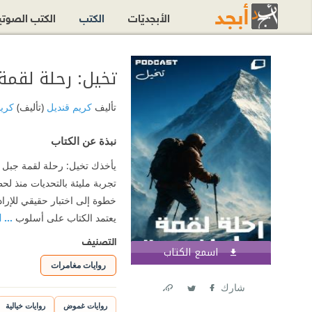
الأبجديّات
الكتب
الكتب الصوت
تخيل: رحلة لقمة
تأليف
كريم قنديل
(تأليف)
كري
نبذة عن الكتاب
يأخذك تخيل: رحلة لقمة جبل
تجربة مليئة بالتحديات منذ ل
خطوة إلى اختبار حقيقي للإراد
يعتمد الكتاب على أسلوب
... 
التصنيف
اسمع الكتاب
اشترك الآن
روايات مغامرات
شارك
Link
Twitter
Facebook
روايات غموض
روايات خيالية