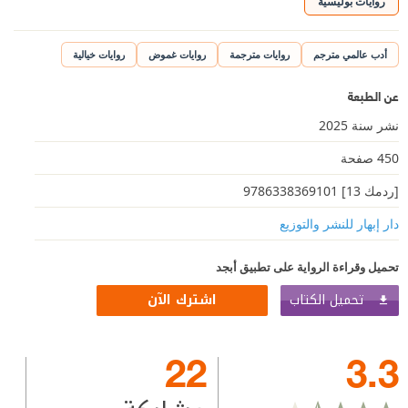
روايات بوليسية
أدب عالمي مترجم
روايات مترجمة
روايات غموض
روايات خيالية
عن الطبعة
نشر سنة 2025
450 صفحة
[ردمك 13] 9786338369101
دار إبهار للنشر والتوزيع
تحميل وقراءة الرواية على تطبيق أبجد
تحميل الكتاب
اشترك الآن
22
3.3