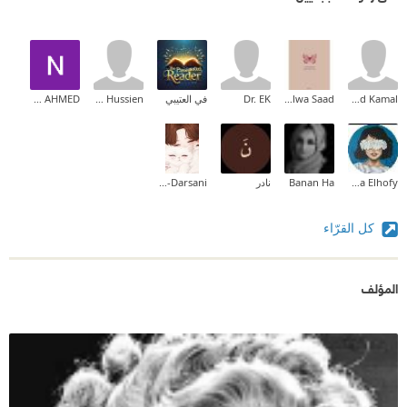
Ahmed Kamal
Salwa Saad
Dr. EK
في العتيبي
Elbatoul Hussien
NOOR AHMED
Sama Elhofy
Banan Ha
نادر
Lujain AL-Darsani
كل القرّاء
المؤلف