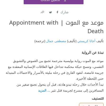
اشتر
شارك
Link
Twitter
Facebook
موعد مع الموت | Appointment with
Death
تأليف
أجاثا كريستي
(تأليف)
مصطفى جمال
(ترجمة)
نبذة عن الرواية
موعد مع الموت رواية بوليسية مترجمة تجمع بين الغموض والتشويق
النفسي، وتنسج حبكة محكمة تتداخل فيها العلاقات الإنسانية المعقدة مع
جريمة غامضة، لتقود القارئ في رحلة مليئة بالأسرار والاحتمالات المتبدلة
حتى اللحظة الأخيرة.
تبدأ الأحداث خلال رحلة تبدو هادئة، قبل أن يتحول تجمع صغير من
المسافرين إلى مسرح لجريمة قتل تثير
... المزيد
التصنيف