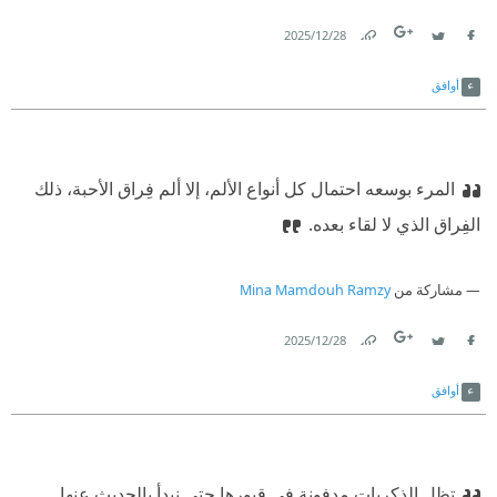
28‏/12‏/2025
Link
Twitter
Facebook
أوافق
‏المرء بوسعه احتمال كل أنواع الألم، إلا ألم فِراق الأحبة،‏
‫ ‏ذلك
الفِراق الذي لا لقاء بعده.‏
مشاركة من
Mina Mamdouh Ramzy
28‏/12‏/2025
Link
Twitter
Facebook
أوافق
تظل الذكريات مدفونة في قبورها حتى نبدأ بالحديث عنها