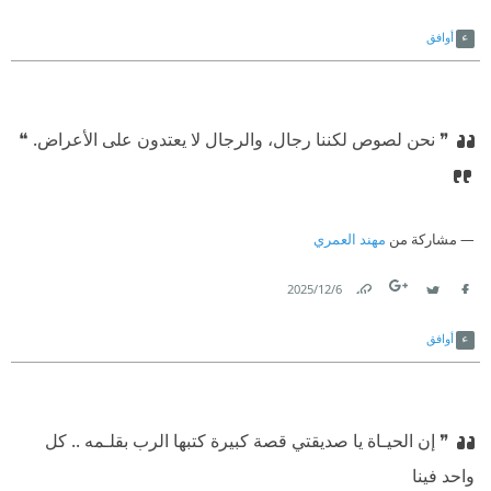
Link
Twitter
Facebook
أوافق
❞ نحن لصوص لكننا رجال، والرجال لا يعتدون على الأعراض.‏ ❝
مشاركة من
مهند العمري
6‏/12‏/2025
Link
Twitter
Facebook
أوافق
❞ إن الحيـاة يا صديقتي قصة كبيرة كتبها الرب بقلـمه .. كل
واحد فينا‏