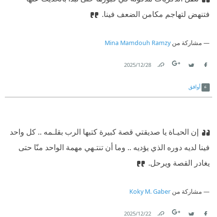
فتنهض لتهاجم مكامن الضعف فينا.‏
مشاركة من
Mina Mamdouh Ramzy
28‏/12‏/2025
Link
Twitter
Facebook
أوافق
إن الحيـاة يا صديقتي قصة كبيرة كتبها الرب بقلـمه .. كل واحد
فينا لديه دوره الذي يؤديه .. وما أن تنتـهي مهمة الواحد منّا حتى
يغادر القصة ويرحل.‏
مشاركة من
Koky M. Gaber
22‏/12‏/2025