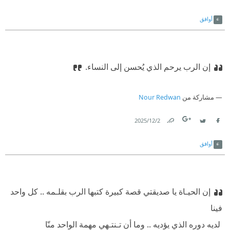
Link
Twitter
Facebook
أوافق
إن الرب يرحم الذي يُحسن إلى النساء.‏
مشاركة من
Nour Redwan
2‏/12‏/2025
Link
Twitter
Facebook
أوافق
‏إن الحيـاة يا صديقتي قصة كبيرة كتبها الرب بقلـمه .. كل واحد
فينا‏
‫ ‏لديه دوره الذي يؤديه .. وما أن تـنتـهي مهمة الواحد منّا‏