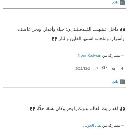
أوافق
‏داخل عينيهـــا
البُـندقـيَّـتي
ن
: حياة وأقدار،‏
‫ ‏وبحر عاصف
وأسرار، وملحمة اسمها الطين والنار‏
مشاركة من
Nour Redwan
2‏/12‏/2025
Link
Twitter
Facebook
أوافق
لقد رأيتُ العالم بدونك يا بحر وكان بشعًا جدًّا.
مشاركة من
تقى الخولى