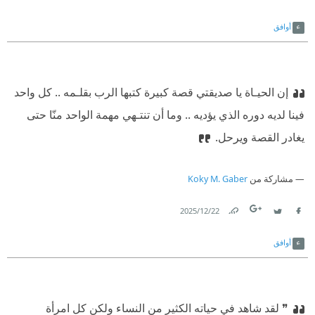
Link
Twitter
Facebook
أوافق
إن الحيـاة يا صديقتي قصة كبيرة كتبها الرب بقلـمه .. كل واحد
فينا لديه دوره الذي يؤديه .. وما أن تنتـهي مهمة الواحد منّا حتى
يغادر القصة ويرحل.‏
مشاركة من
Koky M. Gaber
22‏/12‏/2025
Link
Twitter
Facebook
أوافق
❞ لقد شاهد في حياته الكثير من النساء ولكن كل امرأة