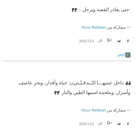
‫ ‏حتى يغادر القصة ويرحل ..‏
مشاركة من
Nour Redwan
2‏/12‏/2025
Link
Twitter
Facebook
أوافق
‏داخل عينيهـــا
البُـندقـيَّـتي
ن
: حياة وأقدار،‏
‫ ‏وبحر عاصف
وأسرار، وملحمة اسمها الطين والنار‏
مشاركة من
Nour Redwan
2‏/12‏/2025
Link
Twitter
Facebook