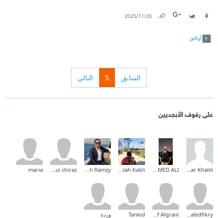
26‏/11‏/2025
Link
Twitter
Facebook
أوافق
السابق
5
التالي
على رفوف الأبجديين
maria
Bedoui chiraz
Mina Mamdouh Ramzy
Abdullah Kabli
MOHAMED ALI
Ammar Khalili
khaledfikry
Ashraf Algrain
Tankid
وردة