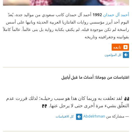
أحمد آل حمدان
1992
أحمد آل حمدان كاتب سعودي من مواليد جدة، يُعدّ
اليوم أحد أبرز مؤسسي روايات الفانتازيا العربية الحديثة وبانيها على أسس
راسخة لم تكن موجودة قبله. لم يكتفِ بكتابة رواية بل بنى عالماً. عالماً كاملاً
بقوانينه وجغرافيته وتاريخه
تابعه
كل المؤلفون
اقتباسات من جومانا: أحداث ما قبل أبابيل
لقد تعلقت به وربما كان هذا هو سبب رحيلـه؛ لذلك قررت عدم
التعلّق بشيء مرة أخرى حتى لا يرحل عنها.
مشاركة من
Abdelrhman
كل الاقتباسات