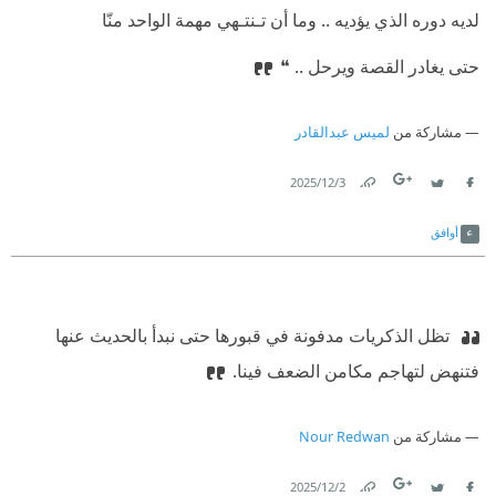
⁠‫‏لديه دوره الذي يؤديه .. وما أن تـنتـهي مهمة الواحد منّا‏
⁠‫‏حتى يغادر القصة ويرحل ..‏ ❝
مشاركة من
لميس عبدالقادر
3‏/12‏/2025
Link
Twitter
Facebook
أوافق
‫ ‏تظل الذكريات مدفونة في قبورها حتى نبدأ بالحديث عنها
فتنهض لتهاجم مكامن الضعف فينا.‏
مشاركة من
Nour Redwan
2‏/12‏/2025