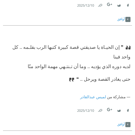
10‏/12‏/2025
Link
Twitter
Facebook
أوافق
❞ إن الحيـاة يا صديقتي قصة كبيرة كتبها الرب بقلـمه .. كل
واحد فينا‏
⁠‫‏لديه دوره الذي يؤديه .. وما أن تـنتـهي مهمة الواحد منّا‏
⁠‫‏حتى يغادر القصة ويرحل ..‏ ❝
مشاركة من
لميس عبدالقادر
10‏/12‏/2025
Link
Twitter
Facebook
أوافق