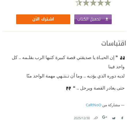
تحميل الكتاب
اشترك الآن
اقتباسات
❞ إن الحيـاة يا صديقتي قصة كبيرة كتبها الرب بقلـمه .. كل
واحد فينا‏
⁠‫‏لديه دوره الذي يؤديه .. وما أن تـنتـهي مهمة الواحد منّا‏
⁠‫‏حتى يغادر القصة ويرحل ..‏ ❝
مشاركة من
CaR!NoO
30‏/12‏/2025
Link
Twitter
Facebook