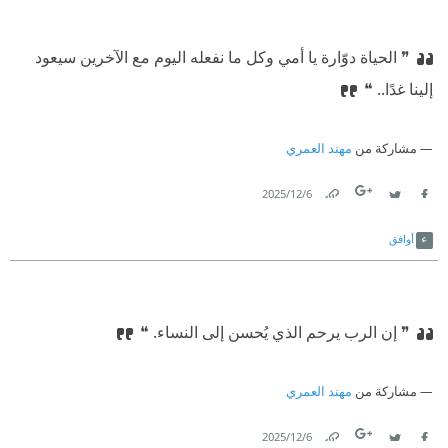
❞ الحياة دوّارة يا أمي وكل ما نفعله اليوم مع الآخرين سيعود
إلينا غدًا..‏ ❝
مشاركة من
مهند العمري
6‏/12‏/2025
Link
Twitter
Facebook
أوافق
❞ إن الرب يرحم الذي يُحسن إلى النساء. ❝
مشاركة من
مهند العمري
6‏/12‏/2025