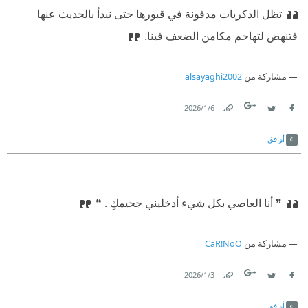
‏تظل الذكريات مدفونة في قبورها حتى نبدأ بالحديث عنها
فتنهض لتهاجم مكامن الضعف فينا.‏
مشاركة من
alsayaghi2002
6‏/1‏/2026
Link
Twitter
Facebook
أوافق
❞ أنا العاصي بكل شيء أدخليني جحيمكِ . ❝
مشاركة من
CaR!NoO
3‏/1‏/2026
Link
Twitter
Facebook
أوافق