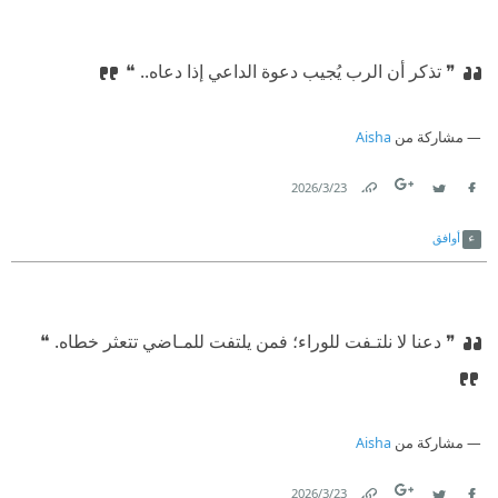
❞ تذكر أن الرب يُجيب دعوة الداعي إذا دعاه..‏ ❝
مشاركة من
Aisha
23‏/3‏/2026
Link
Twitter
Facebook
أوافق
❞ دعنا لا نلتـفت للوراء؛ فمن يلتفت للمـاضي تتعثر خطاه.‏ ❝
مشاركة من
Aisha
23‏/3‏/2026