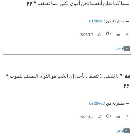
لسنا كما نظن أنفسنا نحن أقوى بكثير مما نعتقد..‏ ❝
مشاركة من
CaR!NoO
7‏/1‏/2026
Link
Twitter
Facebook
أوافق
❞ يا بُنيـتي لا تتعلقي بأحد؛ إن الحُب هو التوأم اللطيف للموت ❝
مشاركة من
CaR!NoO
7‏/1‏/2026
Link
Twitter
Facebook
أوافق