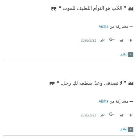
❞ الحُب هو التوأم اللطيف للموت ❝
مشاركة من
Aisha
23‏/3‏/2026
Link
Twitter
Facebook
أوافق
❞ لا تصدقي وعدًا يقطعه لكِ رجل.‏ ❝
مشاركة من
Aisha
23‏/3‏/2026
Link
Twitter
Facebook
أوافق