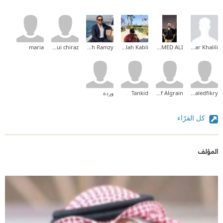
maria
Bedoui chiraz
Mina Mamdouh Ramzy
Abdullah Kabli
MOHAMED ALI
Ammar Khalili
khaledfikry
Ashraf Algrain
Tankid
وردة
كل القرّاء
المؤلف