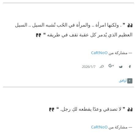
❞ . ولكنها امرأة .. والمرأة في الحُب تُشبه السيل .. السيل
العظيم الذي يُدمر كل عقبة تقف في طريقه‏ ❝
مشاركة من
CaR!NoO
7‏/1‏/2026
Link
Twitter
Facebook
أوافق
❞ لا تصدقي وعدًا يقطعه لكِ رجل.‏ ❝
مشاركة من
CaR!NoO