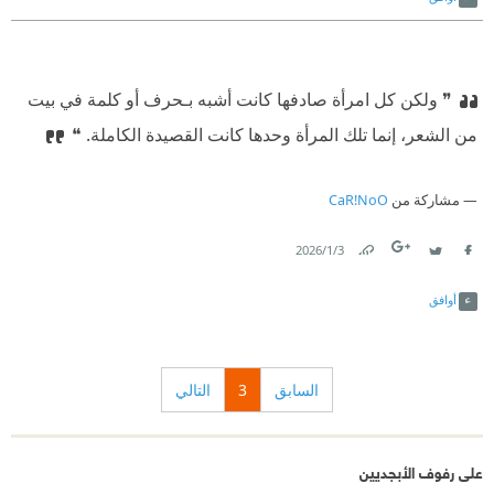
❞ ولكن كل امرأة صادفها كانت أشبه بـحرف أو كلمة في بيت
من الشعر، إنما تلك المرأة وحدها كانت القصيدة الكاملة.‏ ❝
مشاركة من
CaR!NoO
3‏/1‏/2026
Link
Twitter
Facebook
أوافق
السابق
3
التالي
على رفوف الأبجديين