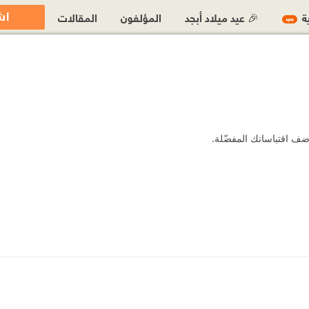
اش
ية
🎉 عيد ميلاد أبجد
المؤلفون
المقالات
جديد
ضف اقتباساتك المفضّلة.
https://t
https://