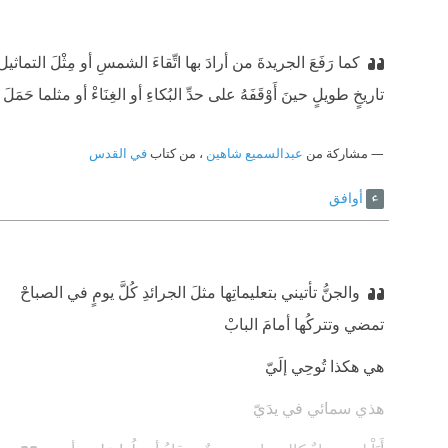
‫ وأجعلُها كلاماً واضحاً
كما رَفَعَ الجريدةَ من أرادَ بها اتِّقاءَ الشمسِ ‫أو مِثْلَ ال‫
تاريخٍ طويلٍ حينَ أَوْقَفَهُ على حدِّ البُكاءِ أو الغِنَاءْ ‫أو مثلما حَمَ
مشاركة من
عبدالسميع شاهين
، من كتاب
في القدس
أوافق
والجنُّ تأتيني بتعليماتِها مثلَ الجرائدِ كُلَّ يومٍ في الصباحْ
‫تمضي وتتركُها أمامَ البابْ
‫هي هكذا تُوحِي إلَيّ
‫هذي سمائي في يدَيّ