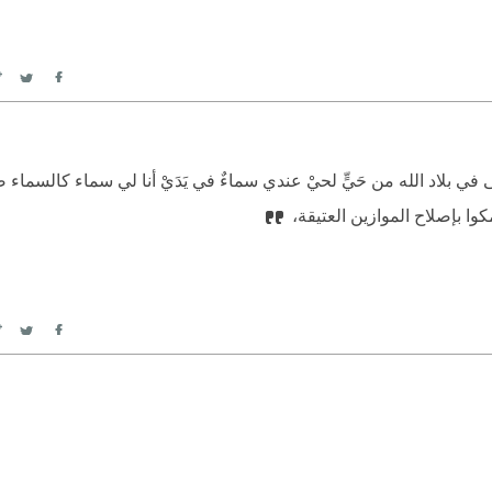
itter
Facebook
أسعى في بلاد الله من حَيٍّ لحيْ عندي سماءٌ في يَدَيْ أنا لي سماء كالسماء
كوا بإصلاح الموازين العتيقة،
itter
Facebook