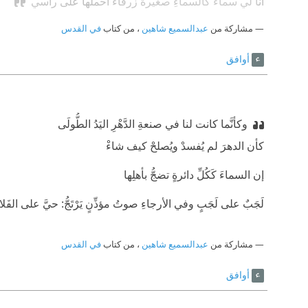
‫أَنَاْ لي سماءٌ كالسماءِ صغيرةٌ زرقاءُ أحملُها على رأسي
مشاركة من
عبدالسميع شاهين
، من كتاب
في القدس
أوافق
وكأنَّما كانت لنا في صنعةِ الدَّهْرِ اليَدُ الطُّولَى
‫كأن الدهرَ لم يُفسدْ ويُصلحْ كيف شاءْ
‫إن السماءَ كَكُلِّ دائرةٍ تضجُّ بأهلِها
‫لَجَبٌ على لَجَبٍ وفي الأرجاءِ صوتُ مؤذِّنٍ يَرْتَجُّ: حيَّ على الفَلا
مشاركة من
عبدالسميع شاهين
، من كتاب
في القدس
أوافق