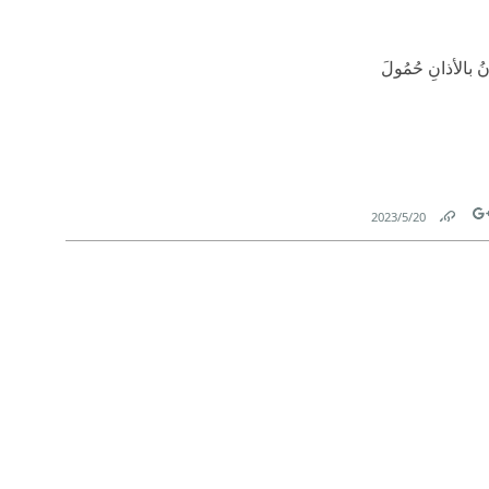
 بالأذانِ حُمُولَ
20‏/5‏/2023
Link
Tw