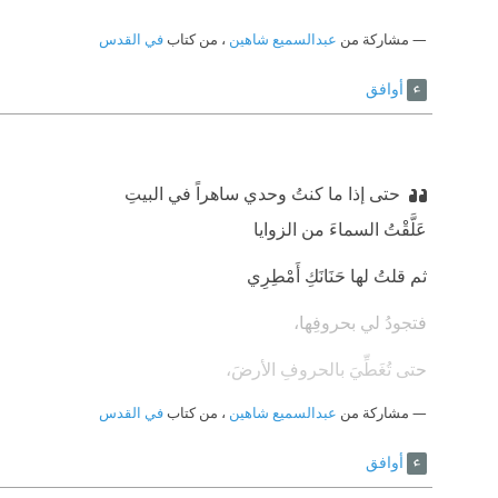
مشاركة من
عبدالسميع شاهين
، من كتاب
في القدس
أوافق
حتى إذا ما كنتُ وحدي ساهراً في البيتِ
‫عَلَّقْتُ السماءَ من الزوايا
‫ثم قلتُ لها حَنَانَكِ أَمْطِرِي
‫فتجودُ لي بحروفِها،
‫حتى تُغَطِّيَ بالحروفِ الأرضَ،
مشاركة من
‫ عشوائيةٌ، ليست بشيءِ،
عبدالسميع شاهين
، من كتاب
في القدس
‫ثم أقعُدُ فَوْقَها كيما أرتِّبُها،
أوافق