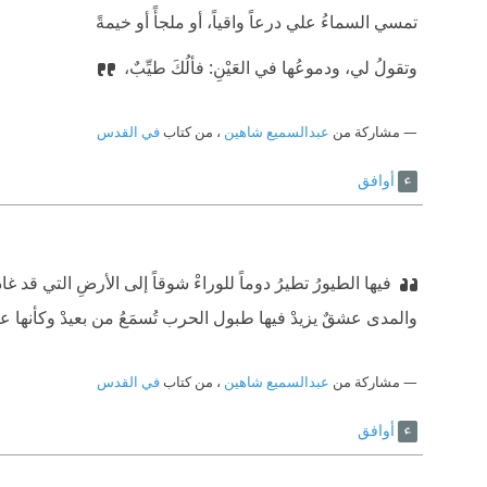
‫تمسي السماءُ علي درعاً واقياً، أو ملجأً أو خيمةً
‫وتقولُ لي، ودموعُها في العَيْنِ: فألُكَ طيِّبٌ،
مشاركة من
عبدالسميع شاهين
، من كتاب
في القدس
أوافق
فيها الطيورُ تطيرُ دوماً للوراءْ ‫شوقاً إلى الأرضِ التي قد غ‫
‫والمدى عشقٌ يزيدْ ‫فيها طبول الحرب تُسمَعُ من بعيدْ ‫وكأنها عن
مشاركة من
عبدالسميع شاهين
، من كتاب
في القدس
أوافق