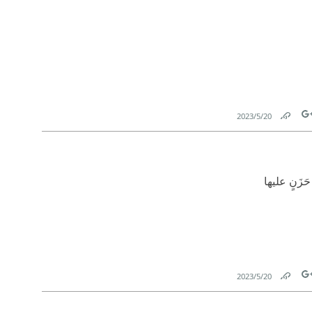
20‏/5‏/2023
Link
Tw
َزَنٍ عليها
20‏/5‏/2023
Link
Tw