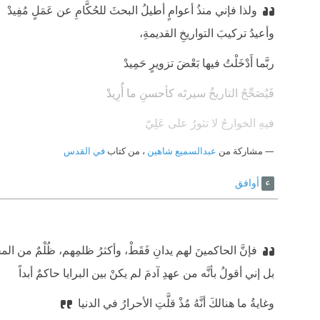
ولذا فإني منذُ أعوامٍ أطيلُ البحثَ للحُكَّامِ عن عَمَلٍ مُفِيدْ
‫وأعيدُ تركيبَ التواريخِ القديمةِ،
‫ربَّما أَدْخَلْتُ فيها بَعْضَ تزويرٍ حَمِيدْ
‫فَيُصَحِّحُ التاريخُ سيرتَه كأحسنِ ما أُرِيدْ
‫فيهِ الخوارجُ لا تثورُ على عَلِيّ
مشاركة من
عبدالسميع شاهين
‫ويثورُ فيهِ المسلمونَ على يَزِيدْ
، من كتاب
في القدس
ويطاف في الأسواق بابن العلقمي
أوافق
فإنَّ الحاكمينَ لهم يدانِ فَقَطْ، وأكثرُ ظلمِهم، ظُلْمٌ من ال
‫بل إني أقولُ بأنَّه من عهدِ آدمَ لم يكنْ بين البرايا حاكمٌ أبداً
‫وغايةُ ما هنالكَ أنَّهُ مُذْ قلَّتِ الأحرارُ في الدنيا