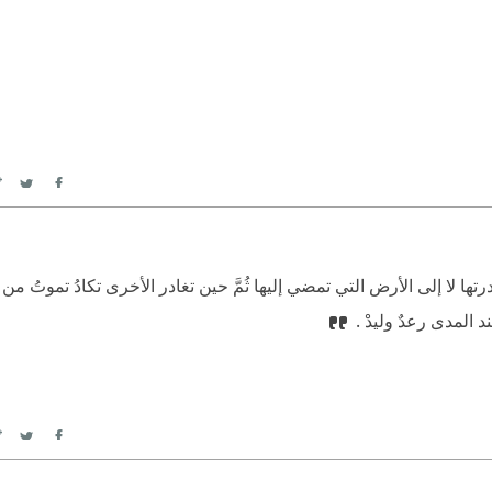
itter
Facebook
ادرتها لا إلى الأرض التي تمضي إليها ثُمَّ حين تغادر الأخرى تكادُ تموتُ من ح
د المدى رعدٌ وليدْ .
itter
Facebook