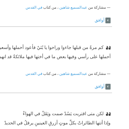
مشاركة من
عبدالسميع شاهين
، من كتاب
في القدس
أوافق
‫كم مرةً من قبلها جاءوا وراحوا يا بُنَيْ ‫فأعود أحملها و‫‫
أحملها على رأسي وفيها بعض ما في أختها ‫فيها ملائكةٌ قد انهم
مشاركة من
عبدالسميع شاهين
، من كتاب
في القدس
أوافق
لكن متى اقتربت يَسُدْ صمت وثِقَلٌ في الهواءْ
‫وإذا أتتها الطائراتْ بكلِّ موتٍ أزرقِ العينينِ يرفلُ في الحديدْ