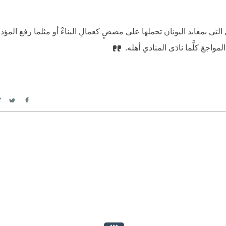
تماثيل التي بمعابد اليونان تحملها على مضضٍ كعمالِ البناءْ أو مثلما رفع المؤذنُ
لَ المواجعَ كلَّما نادَى المنادي أهله.
itter
Facebook