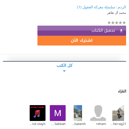
الردم : سلسلة معركة العقول (1)
محمد آل طاهر
تحميل الكتاب
اشترك الآن
كل الكتب
القرّاء
Aliaa And olayh
Mary Sabbah
Mansour Alsalamh
reham
mennafarrag21