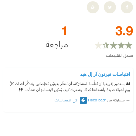
1
3.9
مراجعة
معدل التقييمات
اقتباسات فيرنون آر إل هيد
بمقدور إفريقيا أن تُعلِّمنا المشارَكةَ، أن نَنظُر بعينَيْن مُخلِصتَين ونَتذكَّر أحداثَ كلِّ
يومٍ أشياءَ جديدةً وأشخاصًا جُددًا، وشعرتُ كيف يُمكِن لابتسامةٍ أن تَتحدَّث.
مشاركة من
Heba badr
كل الاقتباسات