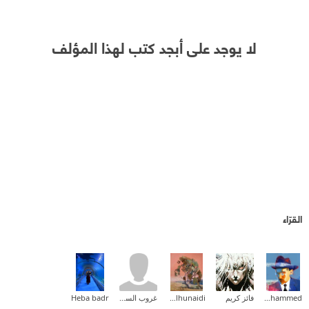
لا يوجد على أبجد كتب لهذا المؤلف
القرّاء
El aloua Mohammed
فائز كريم
Sarah Alhunaidi
غروب السوالقة
Heba badr