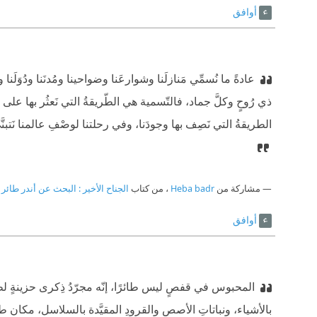
أوافق
عادةً ما نُسمِّي مَنازلَنا وشوارعَنا وضواحينا ومُدنَنا ودُوَلَنا وق
ذي رُوحٍ وكلَّ جماد، فالتّسمية هي الطّريقةُ التي نَعثُر بها على طر
الطريقةُ التي نَصِف بها وجودَنا، وفي رحلتنا لوصْفِ عالمنا نَتبنَّى
مشاركة من
Heba badr
، من كتاب
الجناح الأخير : البحث عن أندر طائر 
أوافق
المحبوس في قفصٍ ليس طائرًا، إنّه مجرّدُ ذِكرى حزينةٍ لطائر
بالأشياء، ونباتاتِ الأصص والقرودِ المقيَّدة بالسلاسل، مكان طيورٍ