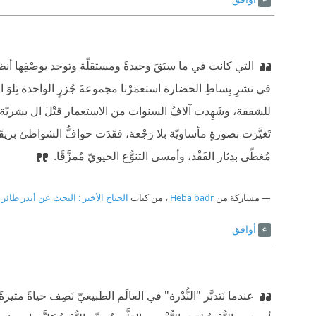
التي كانت في ما سبَقَ وحيدةً ومستقلّة وتوجد بوصْفِها أنظم
في نشرِ بِساطِ الحضارة استعمَرْنا مجموعةَ جُزرٍ الواحدة تِلوَ ال
للشفقة، وشَهِدت آلافُ السنوات من الاستعمار قتْلَ ال بشريّة الو
تَغيَّرَت بصورةٍ مأساويّة بلا رَجْعة، فقَدَت حوافُّ الشواطئ بريقَ
مُغطّى بدِثار الفَقْد، وأمسى التنوُّع الحيويّ مُمزَّقًا.
مشاركة من
Heba badr
، من كتاب
الجناح الأخير : البحث عن أندر طائر 
أوافق
عندما نَتدبَّر "النُّدْرة" في العالَم الطبيعيّ نَصِف حياةً مثيرةً