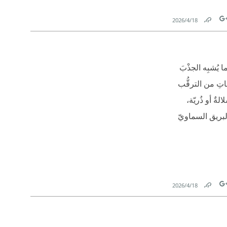
18‏/4‏/2026
Link
Tw
 يُشبِه الجذْبَ
اتِ من الترقُّب
ٌ أو ذُريّة،
البريق السماويّ
18‏/4‏/2026
Link
Tw