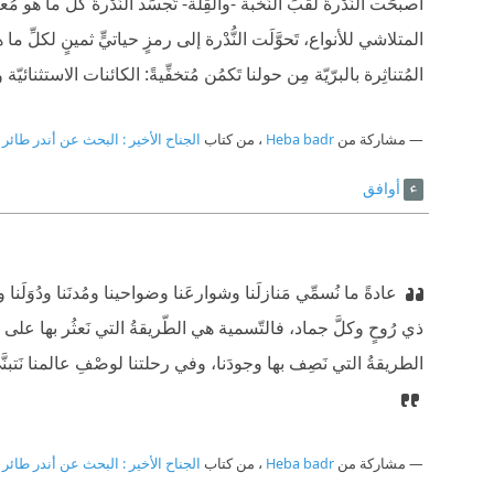
أصبحَت النُّدْرةُ لقبَ النُّخْبة -والقِلَّة- تُجسِّد النُّدْرةُ كلَّ ما هو
المتلاشي للأنواع، تَحوَّلَت النُّدْرة إلى رمزٍ حياتيٍّ ثمينٍ لكلِّ ما ه
المُتناثِرة بالبرّيّة مِن حولنا تَكمُن مُتخفِّيةً: الكائنات الاستثنائي
مشاركة من
Heba badr
، من كتاب
الجناح الأخير : البحث عن أندر طائر 
أوافق
عادةً ما نُسمِّي مَنازلَنا وشوارعَنا وضواحينا ومُدنَنا ودُوَلَنا وق
ذي رُوحٍ وكلَّ جماد، فالتّسمية هي الطّريقةُ التي نَعثُر بها على طر
الطريقةُ التي نَصِف بها وجودَنا، وفي رحلتنا لوصْفِ عالمنا نَتبنَّى
مشاركة من
Heba badr
، من كتاب
الجناح الأخير : البحث عن أندر طائر 