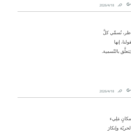
18‏/4‏/2026
Link
Tw
اظر، نُسمِّي كلَّ
لنا، إنها
تعلَّق بالتّسمية.
18‏/4‏/2026
Link
Tw
كانٍ مَلِيء
حريّة وإنكارَ