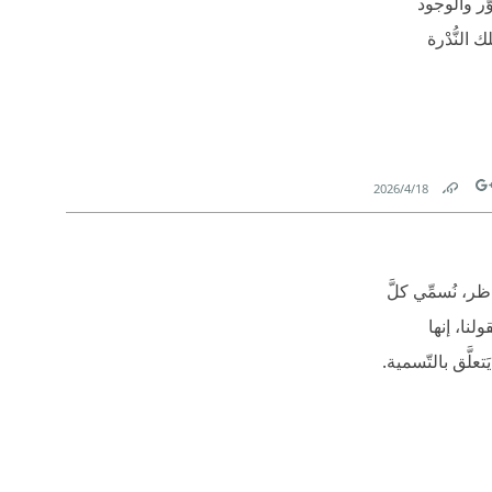
طوُّر والوجود
 النُّدْرة
18‏/4‏/2026
Link
Tw
اظر، نُسمِّي كلَّ
لنا، إنها
تعلَّق بالتّسمية.