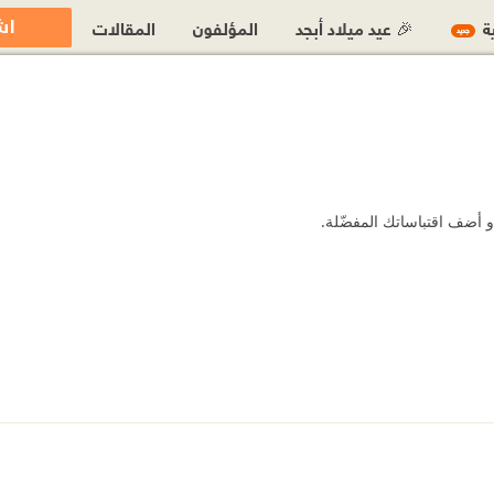
اش
ية
🎉 عيد ميلاد أبجد
المؤلفون
المقالات
جديد
و أضف اقتباساتك المفضّلة.