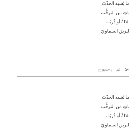
 يُشبِه الجذْبَ
اتِ من الترقُّب
ٌ أو ذُريّة،
البريق السماويّ
18‏/4‏/2026
Link
Tw
 يُشبِه الجذْبَ
اتِ من الترقُّب
ٌ أو ذُريّة،
البريق السماويّ