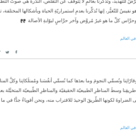
 مُعرَّضٌ للتهديد، وتُذكِّرنا بعالَمٍ لا يَتوقَّف عن التقلُّص، النُّدْرةُ هي صوتُ الت
و نفيسٌ للتّغيُّر، إنها تُذكِّرنا بعدمِ استمراريّةِ الحياة وبأشكالها المختلفة، تلك
ّة وحرَّاس كلِّ ما هو غيرُ مُروَّض وآخر حرَّاسٍ لبوّابةِ الأصالة
في العالم
itter
Facebook
ارّاتِنا ونُسمِّي النجومَ وما بعدَها كما نُسمِّي أنفُسَنا ومُمتلَكاتِنا وكلَّ المن
يقِنا وسطَ المناظرِ الطبيعيّة الحقيقيّة والمناظرِ الطّبيعيّة المتخيَّلة بعقو
 الضراوةَ لكونها الطّريقَ الوحيدَ للاقتراب منه، ونحن أقوياءُ جدًّا في ما يَ
في العالم