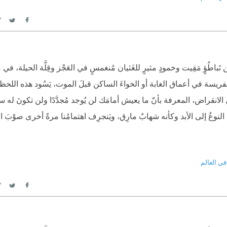
itter
Facebook
باطُؤٍ مَقِيت وخمودٍ مثيرٍ للغَثيان مُنغمسٍ في العَجْز وقِلَّة الحيلة، في ما
لفريسة في أعماق الغابة أو الخواءَ الساكن قبلَ الموت، يَسُود هذه اللحظ
نقراض، المعرفة بأنّ ما يعيش أمامَك لن يُوجد مُجدَّدًا ولن تكونَ له سلالة
ي النوعُ إلى الأبد وكأنه شهابٌ مارِق، ويَنجرِف اهتمامُنا مرةً أخرى صوْبَ 
في العالم
itter
Facebook