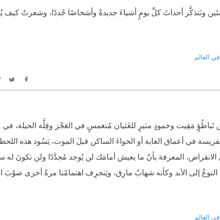
ِصتَين ونَتذكَّر أحداثَ كلِّ يومٍ أشياءَ جديدةً وأشخاصًا جُددًا، وشعرتُ كيف ي
في العالم
itter
Facebook
باطُؤٍ مَقِيت وخمودٍ مثيرٍ للغَثيان مُنغمسٍ في العَجْز وقِلَّة الحيلة، في ما
لفريسة في أعماق الغابة أو الخواءَ الساكن قبلَ الموت، يَسُود هذه اللحظ
نقراض، المعرفة بأنّ ما يعيش أمامَك لن يُوجد مُجدَّدًا ولن تكونَ له سلالة
ي النوعُ إلى الأبد وكأنه شهابٌ مارِق، ويَنجرِف اهتمامُنا مرةً أخرى صوْبَ 
في العالم