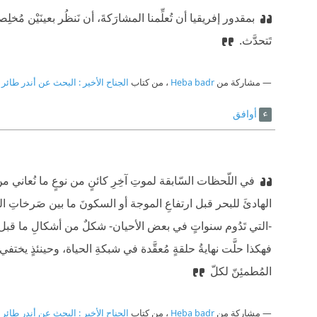
بمقدور إفريقيا أن تُعلِّمنا المشارَكةَ، أن نَنظُر بعينَيْن مُخل
تَتحدَّث.
مشاركة من
Heba badr
، من كتاب
الجناح الأخير : البحث عن أندر طائر 
أوافق
في اللّحظات السّابقة لموتِ آخِرِ كائنٍ من نوعٍ ما نُعاني من تَ
الهادئَ للبحر قبل ارتفاعِ الموجة أو السكونَ ما بين صَرخاتِ ا
-التي تَدُوم سنواتٍ في بعض الأحيان- شكلٌ من أشكالِ ما قبل الا
فهكذا حلَّت نهايةُ حلقةٍ مُعقَّدة في شبكةِ الحياة، وحينئذٍ يختف
المُطمئِنّ لكلّ
مشاركة من
Heba badr
، من كتاب
الجناح الأخير : البحث عن أندر طائر 