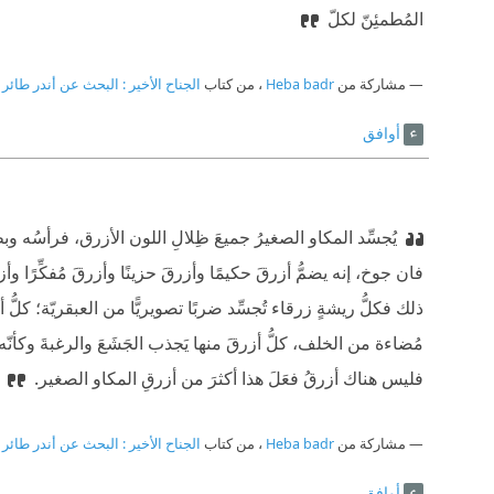
المُطمئِنّ لكلّ
مشاركة من
Heba badr
، من كتاب
الجناح الأخير : البحث عن أندر طائر 
أوافق
يُجسِّد المكاو الصغيرُ جميعَ ظِلالِ اللون الأزرق، فرأسُه وبطنُ
فان جوخ، إنه يضمُّ أزرقَ حكيمًا وأزرقَ حزينًا وأزرقَ مُفكِّرًا وأ
ذلك فكلُّ ريشةٍ زرقاء تُجسِّد ضربًا تصويريًّا من العبقريّة؛ كلُّ أزر
مُضاءة من الخلف، كلُّ أزرقَ منها يَجذب الجَشَعَ والرغبةَ وكأنّه ي
فليس هناك أزرقُ فعَلَ هذا أكثرَ من أزرقِ المكاو الصغير.
مشاركة من
Heba badr
، من كتاب
الجناح الأخير : البحث عن أندر طائر 
أوافق