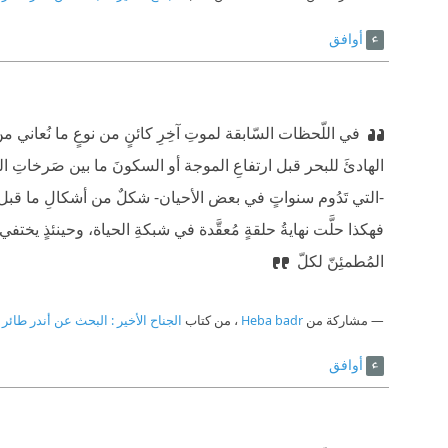
أوافق
في اللّحظات السّابقة لموتِ آخِرِ كائنٍ من نوعٍ ما نُعاني من تَ
الهادئَ للبحر قبل ارتفاعِ الموجة أو السكونَ ما بين صَرخاتِ ا
-التي تَدُوم سنواتٍ في بعض الأحيان- شكلٌ من أشكالِ ما قبل الا
فهكذا حلَّت نهايةُ حلقةٍ مُعقَّدة في شبكةِ الحياة، وحينئذٍ يختف
المُطمئِنّ لكلّ
مشاركة من
Heba badr
، من كتاب
الجناح الأخير : البحث عن أندر طائر 
أوافق