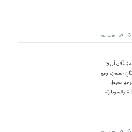
18‏/4‏/2026
Link
Tw
يُمثِّلان أزرقَ
َّانٍ حقيقيّ، ومع
كموجةِ محيطٍ
بةَ والسوداويّة،
18‏/4‏/2026