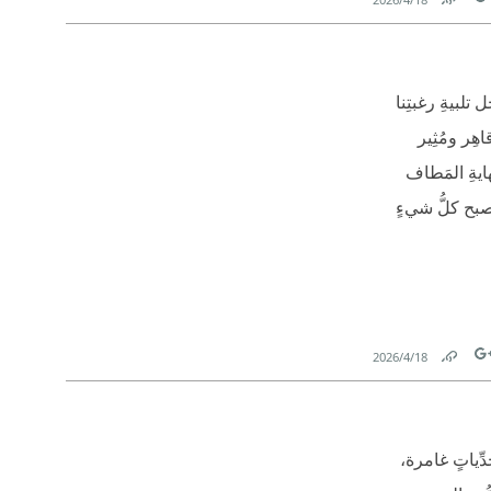
Link
Tw
لبيةِ رغبتِنا
هِر ومُثِير
ايةِ المَطاف
أصبح كلُّ شيءٍ
18‏/4‏/2026
Link
Tw
دِّياتٍ غامرة،