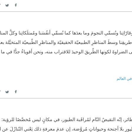
itter
Facebook
ارّاتِنا ونُسمِّي النجومَ وما بعدَها كما نُسمِّي أنفُسَنا ومُمتلَكاتِنا وكلَّ المن
يقِنا وسطَ المناظرِ الطبيعيّة الحقيقيّة والمناظرِ الطّبيعيّة المتخيَّلة بعقو
 الضراوةَ لكونها الطّريقَ الوحيدَ للاقتراب منه، ونحن أقوياءُ جدًّا في ما يَ
في العالم
itter
Facebook
، إنّه النقيضُ التّام لمُراقَبة الطيور، في مكانٍ ليس مُخصَّصًا للرؤية: م
 بلا أجنحة وحيواناتٍ مُروَّضة، إن عدمَ معرفةِ ذلك يَعْني التّنازُلَ عن ال