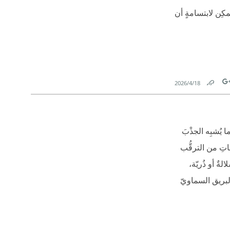
ُمكِن لابتسامةٍ أن
18‏/4‏/2026
Link
Tw
 يُشبِه الجذْبَ
اتِ من الترقُّب
ٌ أو ذُريّة،
البريق السماويّ