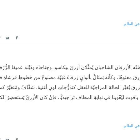
في العالم
itter
Facebook
ه الأزرقان الشاحبان يُمثِّلان أزرقَ بيكاسو، وجناحاه وذَيْله عميقا الزُّرْقة 
زرقَ معتوهًا، وكأنه تِمثالٌ بألوانٍ زرقاءَ غَنِيّة مصنوعٌ من خطوطِ فرشاةِ فن
قَ يُغيِّر الحالةَ المزاجيّة للعقل كتَدرُّجاتِ لونِ أغنية، شفَّافٌ ومُتغيِّرٌ 
اقوت ليُغْوينا في نهايةِ المطاف تَراجيديًّا، فإنْ كان الأزرقُ يَستحضِرُ الكآ
في العالم