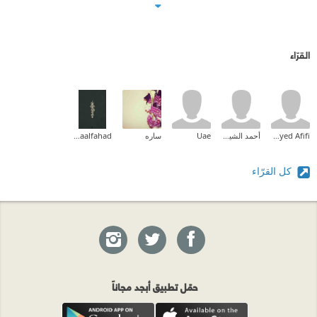
القرّاء
Haytham Sayed Afifi
أحمد الشيباني
Uae
ساره
Asmaalfahad
كل القرّاء
حمّل تطبيق أبجد مجاناً