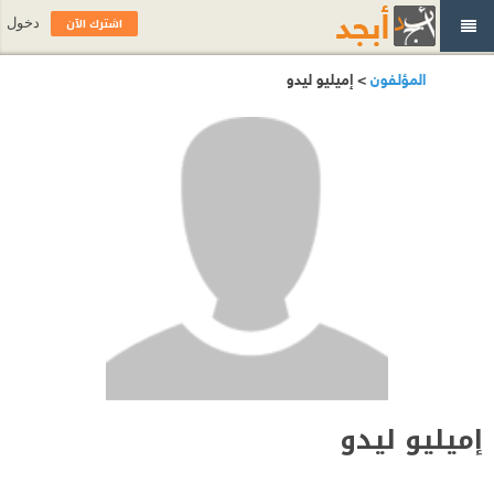
اشترك الآن
دخول
المؤلفون
> إميليو ليدو
إميليو ليدو