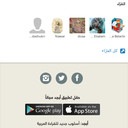
القرّاء
nadashukri
Nawar
doaa
Ehab Mohammed Abd Elsalam
Halima Belarbi
كل القرّاء
حمّل تطبيق أبجد مجاناً
أبجد
: أسلوب جديد للقراءة العربية