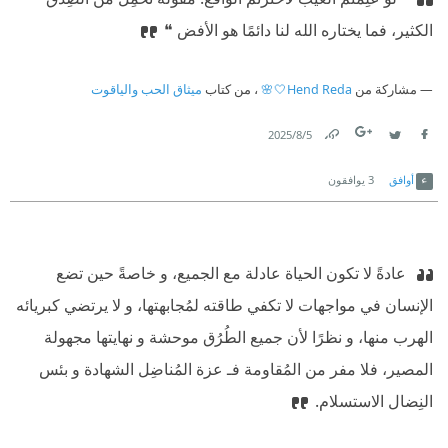
الكثير، فما يختاره الله لنا دائمًا هو الأفض ❝
مشاركة من
Hend Reda🤍🌸
، من كتاب
ميثاق الحب والياقوت
5‏/8‏/2025
Link
Twitter
Facebook
أوافق
3
يوافقون
‫ ‏عادةً لا تكون الحياة عادلة مع الجميع، و خاصةً حين تضع
الإنسان في مواجهات لا تكفي طاقته لمُجابهتها، و لا يرتضي كبريائه
الهرب منها، و نظرًا لأن جميع الطُرُق موحشة و نهايتها مجهولة
المصير، فلا مفر من المُقاومة فـ عزة المُناضِل الشهادة و بئس
النِضال الاستسلام.‏