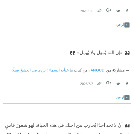
8‏/5‏/2026
Link
Twitter
Facebook
أوافق
«إن الله يُمهل ولا يُهمِل»
مشاركة من
ANOUDl
، من كتاب
ما خبأته السماء : تردي في العشق قتيلًا
8‏/5‏/2026
Link
Twitter
Facebook
أوافق
أنْ لا تجد أحدًا يُحارب من أجلك في هذه الحياة، لهو شعورٌ قاسٍ