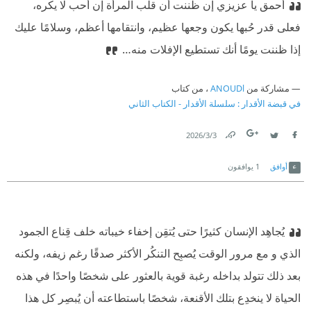
أحمق يا عزيزي إن ظننت أن قلب المرأة إن أحب لا يكره،
فعلى قدر حُبها يكون وجعها عظيم، وانتقامها أعظم، وسلامًا عليك
إذا ظننت يومًا أنك تستطيع الإفلات منه…‏
مشاركة من
ANOUDl
، من كتاب
في قبضة الأقدار : سلسلة الأقدار - الكتاب الثاني
3‏/3‏/2026
Link
Twitter
Facebook
أوافق
1
يوافقون
‏يُجاهِد الإنسان كثيرًا حتى يُتقِن إخفاء خيباته خلف قِناع الجمود
الذي و مع مرور الوقت يُصبِح التنكُر الأكثر صدقًا رغم زيفه، ولكنه
بعد ذلك تتولد بداخله رغبة قوية بالعثور على شخصًا واحدًا في هذه
الحياة لا ينخدِع بتلك الأقنعة، شخصًا باستطاعته أن يُبصِر كل هذا