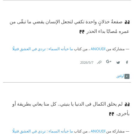
صفعةُ خذلانٍ واحدة تكفي لتجعل الإنسان يقضي ما تبقّى من
عمره مُصابًا بداء الحذر
مشاركة من
ANOUDl
، من كتاب
ما خبأته السماء : تردي في العشق قتيلًا
7‏/5‏/2026
Link
Twitter
Facebook
أوافق
لم يخلق الكمال فى الدنيا يا بنيتي.. كل منا يعاني بطريقة أو
بأخرى.‏
مشاركة من
ANOUDl
، من كتاب
ما خبأته السماء : تردي في العشق قتيلًا