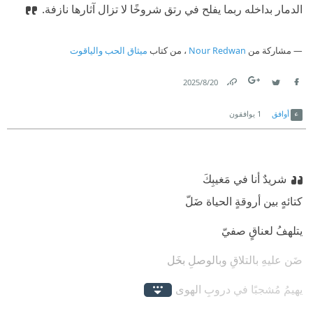
الدمار بداخله ربما يفلح في رتق شروخًا لا تزال آثارها نازفة.‏
مشاركة من
Nour Redwan
، من كتاب
ميثاق الحب والياقوت
20‏/8‏/2025
Link
Twitter
Facebook
أوافق
1
يوافقون
شريدٌ أنا في مَغيبِكَ‏
‫‏كتائهٍ بين أروقةٍ الحياة ضَلّ‏
‫‏يتلهفُ لعناقٍ صفيّ‏
‫‏ضَن عليهِ بالتلاقِ وبالوصلِ بخَل‏
‫‏يهيمُ مُشجبًا في دروبِ الهوى ‏