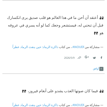
أعتقد أن أحن ما في هذا العالم هو قلب صديق يرى انكسارك
قبل أن تنحني له، فيستشعر وجعك كما لو أنه يسري في عروقه
هو
مشاركة من
ANOUDl
، من كتاب
ذاكرة الرماد: حين ينفث الرماد عطراً
9‏/5‏/2026
Link
Twitter
Facebook
أوافق
فيما كان صوتها العذب يشدو على أنغام فيروز،
مشاركة من
ANOUDl
، من كتاب
ذاكرة الرماد: حين ينفث الرماد عطراً