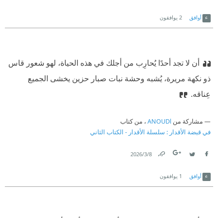
Link
Twitter
Facebook
أوافق
2
يوافقون
‏أن لا تجد أحدًا يُحارِب من أجلك في هذه الحياة، لهو شعور قاس
ذو نكهة مريرة، يُشبه وحشة نبات صبار حزين يخشى الجميع
عِناقه.‏
مشاركة من
ANOUDl
، من كتاب
في قبضة الأقدار : سلسلة الأقدار - الكتاب الثاني
8‏/3‏/2026
Link
Twitter
Facebook
أوافق
1
يوافقون