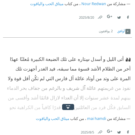
مشاركة من
Nour Redwan
، من كتاب
ميثاق الحب والياقوت
20‏/8‏/2025
Link
Twitter
Facebook
أوافق
2
يوافقون
أتى الليل و أسدل سِتاره على تلك الضيعة الكبيرة مُعلنًا عهدًا
آخر من الظلام الأشد قسوة مما سبقه، فيد الغدر أجهزت تلك
المرة على وتد من أوتاد عائلة آل فارس التي لم تكُن أقل قوة ولا
نفوذ من غريمتهم عائلة آل شريف و بالرغم من جفاف بحر الدماء
بينهم لمدة عشر سنوات إلا أن العداء لازال قائمًا أشد وأقسى من
السابق فكُل فرد من العائلتين يحمل قدرًا كافياً من الكراهية نحو
الآخر بقدر ما دق قلبه و تنفست رأتيه. ‏
مشاركة من
mai hamdi
، من كتاب
ميثاق الحب والياقوت
5‏/8‏/2025