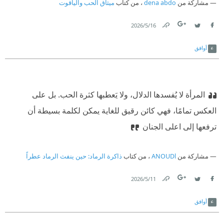
مشاركة من
dena abdo
، من كتاب
‫‏ينعي عشقًا بأغلالِ الفراقِ و أصفادهِ كُبِّل‏
ميثاق الحب والياقوت
‫‏يشتهي الوصالَ وإن أضنته شهيتَه‏
16‏/5‏/2026
Link
Twitter
Facebook
‫‏يُناجي الإلهَ غوثه من عُمقِ جُرحٍ مُستعِر‏
أوافق
‫‏شابَ الفؤادُ وباتَ كهلاً دونكَ ‏
‫‏كعمرٍ بغيابِك غابَتْ عينَهُ و صار مُرٌّ‏
‏المرأة لا يُفسدها الدلال، ولا يَعطبها كثرة الحب. بل على
‫‏وروحاً مزّقتها عواصفُ الجوى‏
العكس تمامًا، فهي كائن رقيق للغاية يمكن لكلمة بسيطة أن
ترفعها إلى اعلى الجنان
‫‏وقلباً من فرطِ لَوعته قد ثمَر.‏
مشاركة من
ANOUDl
، من كتاب
ذاكرة الرماد: حين ينفث الرماد عطراً
11‏/5‏/2026
Link
Twitter
Facebook
أوافق