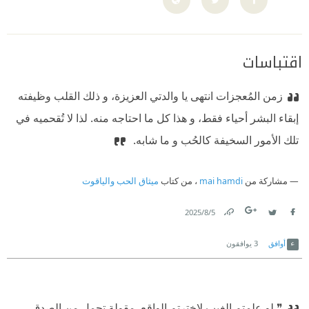
اقتباسات
زمن المُعجزات انتهى يا والدتي العزيزة، و ذلك القلب وظيفته
إبقاء البشر أحياء فقط، و هذا كل ما احتاجه منه. لذا لا تُقحميه في
تلك الأمور السخيفة كالحُب و ما شابه. ‏
مشاركة من
mai hamdi
، من كتاب
ميثاق الحب والياقوت
5‏/8‏/2025
Link
Twitter
Facebook
أوافق
3
يوافقون
❞ لو علِمتم الغيب لاخترتم الواقع. مقولة تحمِل من الصِدق