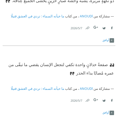
ذو نكهةٍ مريرة، يُشبه وحشةَ صبّارٍ حزينٍ يخشى الجميعُ عِناقه.‏
مشاركة من
ANOUDl
، من كتاب
ما خبأته السماء : تردي في العشق قتيلًا
7‏/5‏/2026
Link
Twitter
Facebook
أوافق
صفعةُ خذلانٍ واحدة تكفي لتجعل الإنسان يقضي ما تبقّى من
عمره مُصابًا بداء الحذر
مشاركة من
ANOUDl
، من كتاب
ما خبأته السماء : تردي في العشق قتيلًا
7‏/5‏/2026
Link
Twitter
Facebook
أوافق