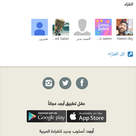
القرّاء
Hatem Aly
lamis salem
السيد بدير
Mohamed Saber
شيرين
كل القرّاء
حمّل تطبيق أبجد مجاناً
أبجد
: أسلوب جديد للقراءة العربية