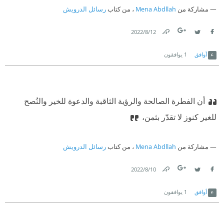
مشاركة من
Mena Abdllah
، من كتاب
رسائل الدرويش
12‏/8‏/2022
Link
Twitter
Facebook
أوافق
1
يوافقون
أن الفطرة الصالحة والرؤية الثاقبة والدعوة للخير والنُصح
للغير كنوز لا تقدّر بثمن،
مشاركة من
Mena Abdllah
، من كتاب
رسائل الدرويش
10‏/8‏/2022
Link
Twitter
Facebook
أوافق
1
يوافقون