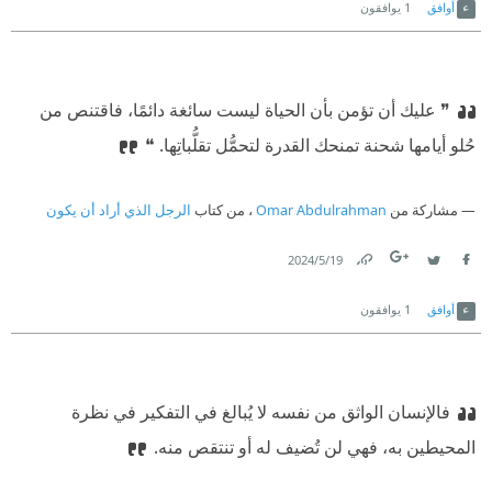
أوافق
1
يوافقون
❞ عليك أن تؤمن بأن الحياة ليست سائغة دائمًا، فاقتنص من
حُلو أيامها شحنة تمنحك القدرة لتحمُّل تقلُّباتِها. ❝
مشاركة من
Omar Abdulrahman
، من كتاب
الرجل الذي أراد أن يكون
19‏/5‏/2024
Link
Twitter
Facebook
أوافق
1
يوافقون
فالإنسان الواثق من نفسه لا يُبالغ في التفكير في نظرة
المحيطين به، فهي لن تُضيف له أو تنتقص منه.