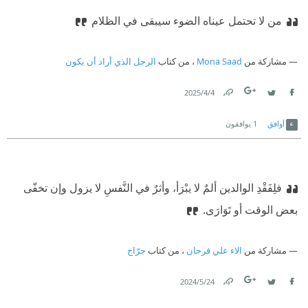
من لا تحتمل عيناه الضوء سيبقى في الظلام
مشاركة من
Mona Saad
، من كتاب
الرجل الذي أراد أن يكون
4‏/4‏/2025
Link
Twitter
Facebook
أوافق
1
يوافقون
فلِفَقْدِ الوالدين ألمٌ لا يبْرَأ، وأثرٌ في النَّفسِ لا يزول وإن تخفّى
بعض الوقت أو تَوَارَى.
مشاركة من
الاء علي فرحان
، من كتاب
جرّاح
24‏/5‏/2024
Link
Twitter
Facebook