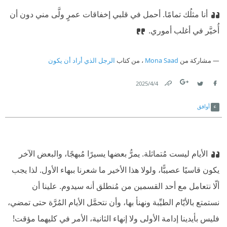
أنا مثلُك تمامًا. أحمل في قلبي إخفاقات عمرٍ ولَّى مني دون أن
أُخيَّر في أغلب أموري.
مشاركة من
Mona Saad
، من كتاب
الرجل الذي أراد أن يكون
4‏/4‏/2025
Link
Twitter
Facebook
أوافق
الأيام ليست مُتماثلة. يمرُّ بعضها يسيرًا مُبهجًا، والبعض الآخر
يكون قاسيًا عصيبًّا، ولولا هذا الأخير ما شعرنا ببهاء الأول. لذا يجب
ألّا نتعامل مع أحد القسمين من مُنطلق أنه سيدوم. علينا أن
نستمتع بالأيّام الطيِّبة ونهنأ بها، وأن نتحمَّل الأيام المُرَّة حتى تمضي،
فليس بأيدينا إدامة الأولى ولا إنهاء الثانية، الأمر في كليهما مؤقت!