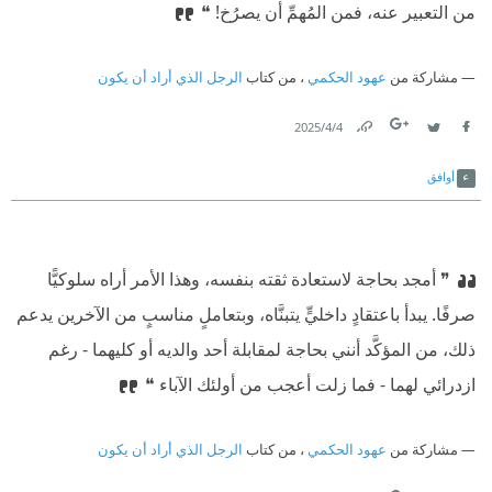
من التعبير عنه، فمن المُهمِّ أن يصرُخ! ❝
مشاركة من
عهود الحكمي
، من كتاب
الرجل الذي أراد أن يكون
4‏/4‏/2025
Link
Twitter
Facebook
أوافق
❞ أمجد بحاجة لاستعادة ثقته بنفسه، وهذا الأمر أراه سلوكيًّا
صرفًا. يبدأ باعتقادٍ داخليٍّ يتبنَّاه، وبتعاملٍ مناسبٍ من الآخرين يدعم
ذلك، من المؤكَّد أنني بحاجة لمقابلة أحد والديه أو كليهما - رغم
ازدرائي لهما - فما زلت أعجب من أولئك الآباء ❝
مشاركة من
عهود الحكمي
، من كتاب
الرجل الذي أراد أن يكون