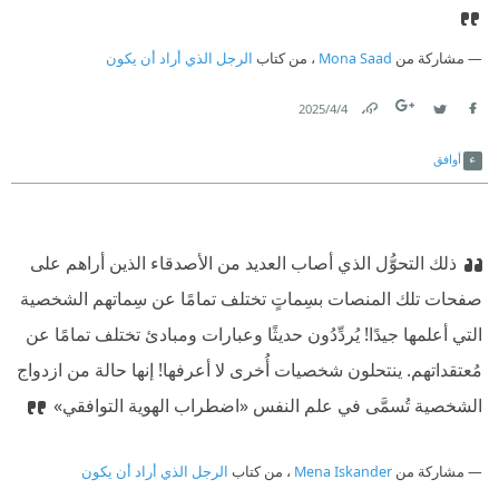
مشاركة من
Mona Saad
، من كتاب
الرجل الذي أراد أن يكون
4‏/4‏/2025
Link
Twitter
Facebook
أوافق
ذلك التحوُّل الذي أصاب العديد من الأصدقاء الذين أراهم على
صفحات تلك المنصات بسِماتٍ تختلف تمامًا عن سِماتهم الشخصية
التي أعلمها جيدًا! يُردِّدُون حديثًا وعبارات ومبادئ تختلف تمامًا عن
مُعتقداتهم. ينتحلون شخصيات أُخرى لا أعرفها! إنها حالة من ازدواج
الشخصية تُسمَّى في علم النفس «اضطراب الهوية التوافقي»
مشاركة من
Mena Iskander
، من كتاب
الرجل الذي أراد أن يكون