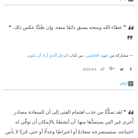
❞ عطاء الله ومنحه يسبق دائمًا منعه. وإن ظَنَنَّا عكس ذلك. ❝
مشاركة من
عهود الحكمي
، من كتاب
الرجل الذي أراد أن يكون
4‏/4‏/2025
Link
Twitter
Facebook
أوافق
❞ لقد تمكَّنَّا من جذب اهتمام الفتى إلى أن للسعادة مصادر
أُخرى غير التي يستمدُّها منها. أن أنشطةً بالإمكان أن توفِّي له
احتياجه. ستستصرخه سعادةً أو اعتراضًا وجدلًا أو حتى حُزنًا لا بأس