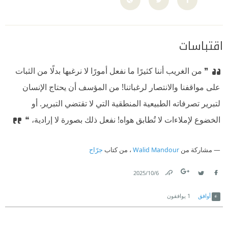
اقتباسات
❞ من الغريب أننا كثيرًا ما نفعل أمورًا لا نرغبها بدلًا من الثبات
على مواقفنا والانتصار لرغباتنا! من المؤسف أن يحتاج الإنسان
لتبرير تصرفاته الطبيعية المنطقية التي لا تقتضي التبرير. أو
الخضوع لإملاءات لا تُطابق هواه! نفعل ذلك بصورة لا إرادية، ❝
مشاركة من
Walid Mandour
، من كتاب
جرّاح
6‏/10‏/2025
Link
Twitter
Facebook
أوافق
1
يوافقون