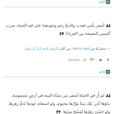
أوافق
أشعر بأنني فقدت والديَّ رغم وجودهما على قيد الحياة. صرت
ألتمس النصيحة من الغرباء!
مشاركة من
Mona Saad
، من كتاب
الرجل الذي أراد أن يكون
4‏/4‏/2025
Link
Twitter
Facebook
أوافق
لم أَرَ في الحياة أشقى من نشأة النبتة في أرضٍ مسمومة،
ماؤها كَدِر. تلك نبتةٌ بَوَارُها محتوم، ولو استقام عودها لدمَّ زهرها،
ولو حَسُنَ زهرُها لمَسُخ ثمرُها.