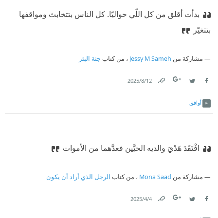
بدأت أقلق من كل اللّي حواليّا. كل الناس بتتخابث ومواقفها
بتتغيّر
مشاركة من
Jessy M Sameh
، من كتاب
جثة البئر
12‏/8‏/2025
Link
Twitter
Facebook
أوافق
افْتَقَدَ هَدْيَ والديه الحيَّين فعدَّهما من الأموات
مشاركة من
Mona Saad
، من كتاب
الرجل الذي أراد أن يكون
4‏/4‏/2025
Link
Twitter
Facebook