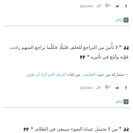
4‏/4‏/2025
Link
Twitter
Facebook
أوافق
❞ لا تأْسَ من التراجع للخلف قليلًا، فكلّما تراجع السهم زادت
قوَّته وأبلغ في تأثيره ❝
مشاركة من
عهود الحكمي
، من كتاب
الرجل الذي أراد أن يكون
4‏/4‏/2025
Link
Twitter
Facebook
أوافق
❞ من لا تحتمل عيناه الضوء سيبقى في الظلام. ❝