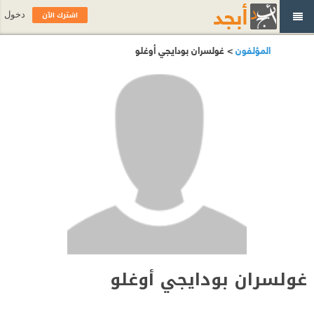
اشترك الآن
دخول
المؤلفون
> غولسران بودايجي أوغلو
غولسران بودايجي أوغلو