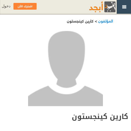
اشترك الآن
دخول
المؤلفون
> كارين كينجستون
كارين كينجستون