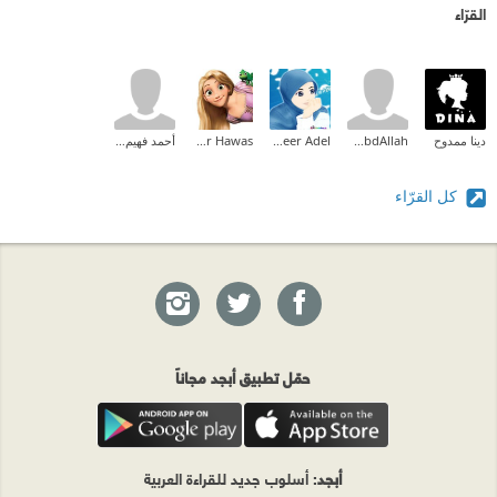
القرّاء
دينا ممدوح
Ahmed AbdAllah
Abeer Adel
Hadeer Hawas
أحمد فهيم القاضى
كل القرّاء
حمّل تطبيق أبجد مجاناً
أبجد
: أسلوب جديد للقراءة العربية