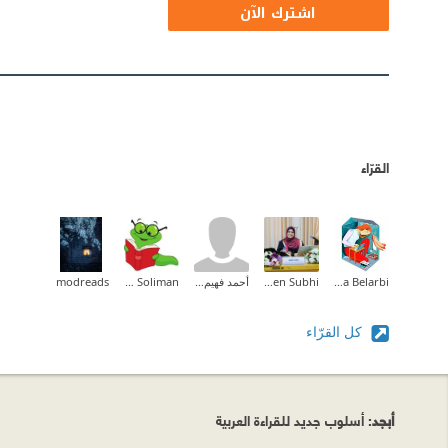
اشترك الآن
القرّاء
Halima Belarbi
Faten Subhi
أحمد فهيم القاضى
Tayseer Soliman
modreads
كل القرّاء
أبجد
: أسلوب جديد للقراءة العربية