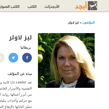
الأبجديّات
الكتب
الكتب الصوت
المؤلفون
> ليز لاولر
ليز لاولر
بريطانيا
liz.lawler.90/
awler
نبذة عن المؤلف
تعد wler
النفسية والأسرار الغام
من أبرز أعمالها رواية
مع جرائم وأحداث مليئة 
تتميّز كتاباتها بالإيقا