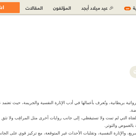
اش
ية
🎉 عيد ميلاد أبجد
المؤلفون
المقالات
جديد
https://www.facebook.com/
https://x.com/authorlizl
Liz La كاتبة وروائية بريطانية، وتُعرف بأعمالها في أدب الإثارة النفسية والجريمة، حي
ضة.
 الفتاة التي لم تمت ولا تستيقظي، إلى جانب روايات أخرى مثل المراقِب ولا 
بالغموض والتوتر.
ع السريع، والإثارة النفسية، وتقلبات الأحداث غير المتوقعة، مع تركيز قوي على ا