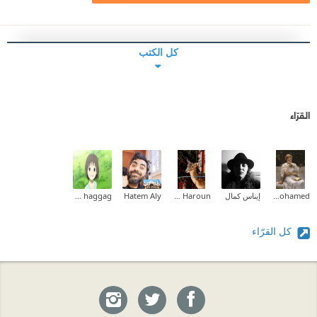
كل الكتب
القرّاء
Aliaa Mohamed
إيناس كمال
Amal Idris Haroun
Hatem Aly
menna haggag
كل القرّاء