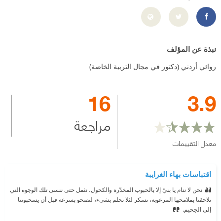
https://www.facebook.com/bahaa.alghraibeh
نبذة عن المؤلف
روائي أردني (دكتور في مجال التربية الخاصة)
16
3.9
مراجعة
معدل التقييمات
اقتباسات بهاء الغرايبة
نحن لا ننام يا بنيّ إلا بالحبوب المخدّرة والكحول، نثمل حتى ننسى تلك الوجوه التي
تلاحقنا بملامحها المرعوبة، نسكر لئلا نحلم بشيء، لنصحو بسرعة قبل أن يسحبوننا
إلى الجحيم.