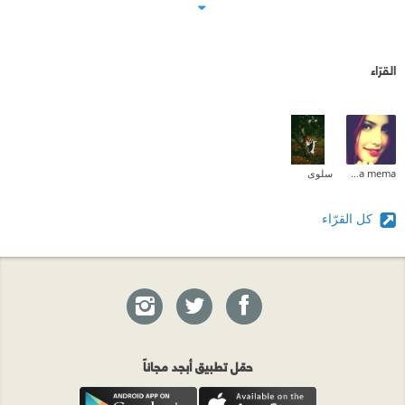
القرّاء
Mema mema
سلوى
كل القرّاء
حمّل تطبيق أبجد مجاناً