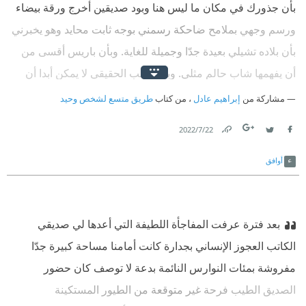
بأن جذورك في مكان ما ليس هنا وبود صديقين أخرج ورقة بيضاء
ورسم وجهي بملامح ضاحكة رسمني بوجه ثابت محايد وهو يخبرني
بأن بلاده تشيلي بعيدة جدّا وجميلة للغاية. وبأن باريس أقسى من
أن يفهمها شاب حالم مثلي. وبأن الحب الحقيقي لا يمكن أبدا أن
تحافظ عليه بقفل صغير يصوره عابرون يزورون المدينة.
مشاركة من
إبراهيم عادل
، من كتاب
طريق متسع لشخص وحيد
22‏/7‏/2022
Link
Twitter
Facebook
أوافق
بعد فترة عرفت المفاجأة اللطيفة التي أعدها لي صديقي
الكاتب العجوز الإنساني بجدارة كانت أمامنا مساحة كبيرة جدّا
مفروشة بمئات النوارس النائمة بدعة لا توصف كان حضور
الصديق الطيب فرحة غير متوقعة من الطيور المستكينة