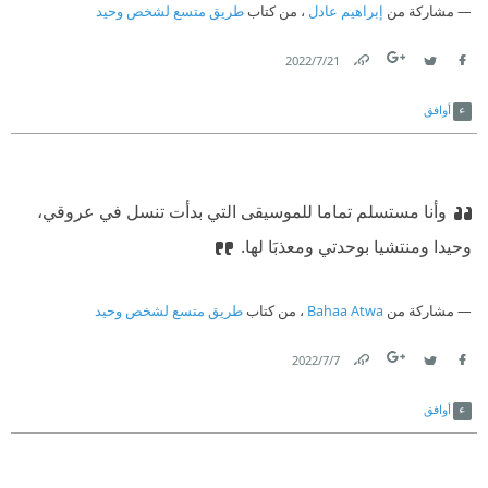
مدت بانبي خرطومها الطويل باتجاه وجهي، وبدأت تتشممني.
مشاركة من
إبراهيم عادل
، من كتاب
طريق متسع لشخص وحيد
وفجأة أيضا توقفت عن حركتها البندولية، وبدأت بالنظر بعينيْها
21‏/7‏/2022
الواسعتيْن في عينيَّ.
Link
Twitter
Facebook
أوافق
وأنا مستسلم تماما للموسيقى التي بدأت تنسل في عروقي،
وحيدا ومنتشيا بوحدتي ومعذبَا لها.
مشاركة من
Bahaa Atwa
، من كتاب
طريق متسع لشخص وحيد
7‏/7‏/2022
Link
Twitter
Facebook
أوافق