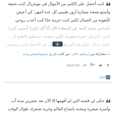
كنت أحصل على الكثير من الأموال في مونتريال كنت نحيفة
الصيحات وأصوات التصفيق محيية الزوجين العجوزين. فتمسك
وأتمتع بصحة ممتازة أزور طبيبي كل عدة أشهر؛ كي أعيش
العجوز طرف تنورتها وتطوح بها لأعلى فيتزايد الصياح. وقلبي ليس
كأيقونة من الجمال لكني كنت حزينة جدّا كنت أعذب روحي
سوى طفل صغير يرقص مع رقصتهما الجميلة.
كشخص يتعمد البعد عن السعادة الآن أنا آكل كثيرا، أمشي كثيرا،
أغني، أنام في حجرة صغيرة. لكني سعيدة.
‫ تستطيع بالطبع أن
تكمل حياتك بالطريقة التي تعجبك. لكن في اللحظة التي ستغمض
فيها عينيْك للمرة الأخيرة، ستكتشف أنك ربما لم تعرف معنى
مشاركة من
إبراهيم عادل
، من كتاب
طريق متسع لشخص وحيد
الحياة.
22‏/7‏/2022
Link
Twitter
Facebook
أوافق
حكى لي قصته التي لم أفهمها إلا الآن بعد عشرين سنة أب
وأسرة صغيرة ومحبة باتساع العالم وغربة تشعرك طوال الوقت