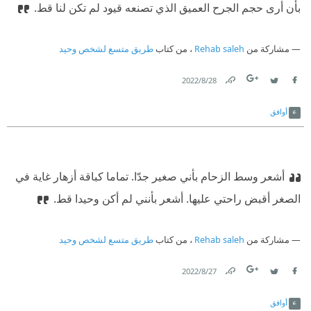
بأن أرى حجم الجرح العميق الذي تصنعه قيود لم تكن لنا قط.
مشاركة من
Rehab saleh
، من كتاب
طريق متسع لشخص وحيد
28‏/8‏/2022
Link
Twitter
Facebook
أوافق
أشعر وسط الزحام بأني صغير جدّا. تماما كباقة أزهار غاية في
الصغر أقبض راحتي عليها. أشعر بأنني لم أكن وحيدا قط.
مشاركة من
Rehab saleh
، من كتاب
طريق متسع لشخص وحيد
27‏/8‏/2022
Link
Twitter
Facebook
أوافق