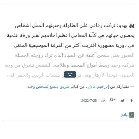
بهدوء تركت رفاقي على الطاولة وحديثهم الممل أشخاص
يمضون حياتهم في كآبة المعامل أعظم أحلامهم نشر ورقة علمية
في دورية مشهورة اقتربت أكثر من الفرقة الموسيقية المغني
العجوز يغني بشجن أغنية عن الصياد الذي ترك زوجته الجميلة
مركبه وحيد وسط أمواج المحيط وظلامه. الشمس تشرق من وجه
الحبيبة. عودها الأزهار وهي ترقص مع نسمات الربيع. والخمر التي
تجعله محافظا على ابتسامته في الظلام هو وجهها تحت القمر.
مشاركة من
إبراهيم عادل
، من كتاب
طريق متسع لشخص وحيد
ذكرتني الأغنية بحبيبتي البعيدة. فنزلت دمعة ممتزجة بابتسامة.‫
25‏/7‏/2022
فجأة تحرك رجل عجوز وامرأته واندمجا في رقصة بديعة يلف
Link
Twitter
Facebook
ذراعه حولها فتتمايل وترتمي بين ذراعيه بخفة من أمضت عمرا
أوافق
كاملا في المحبة المغني العجوز يرتفع شجن صوته أكثر عازف
الجيتار يجلس على ركبته ويعزف بحماس مضاعف تتعالى