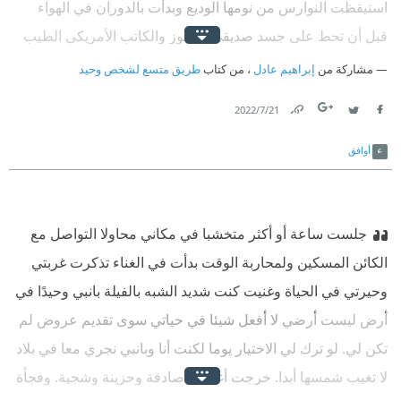
استيقظت النوارس من نومها الوديع وبدأت بالدوران في الهواء
قبل أن تحط على جسد صديقي العجوز والكاتب الأمريكي الطيب
فرد ذراعيه؛ كي تجد الطيور مساحة أكبر لتتلامس معه
‫ استمر
مشاركة من
إبراهيم عادل
، من كتاب
طريق متسع لشخص وحيد
العرض المدهش لدقائق كانت الأكثر روعة في حياتي بعدها عدنا
21‏/7‏/2022
إلى البيت وخفة غير مسبوقة تملأ قلبي ودون أن أطلب تفسيرا
Link
Twitter
Facebook
حكى لي أنه طوال عمره كان بصحبة النوارس المدهشة وأنه اعتاد
أوافق
معالجة مرضاها، والاعتناء بالفراخ اليتيمة بفطرة خاصة وبالكثير
من التأثر، حكى لي عن حلم طفولته بأن يتحول يوما ما إلى نورس
جلست ساعة أو أكثر متخشبا في مكاني محاولا التواصل مع
أبيض يطير عاليا بين الشواطئ والمحيط الأزرق الواسع
الكائن المسكين ولمحاربة الوقت بدأت في الغناء تذكرت غربتي
وحيرتي في الحياة وغنيت كنت شديد الشبه بالفيلة بانبي وحيدًا في
أرض ليست أرضي لا أفعل شيئا في حياتي سوى تقديم عروض لم
تكن لي. لو ترك لي الاختيار يوما لكنت أنا وبانبي نجري معا في بلاد
لا تغيب شمسها أبدا. خرجت أغنياتي صادقة وحزينة وشجية. وفجأة