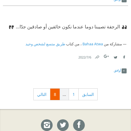
الرجفة تصيبنا دوما عندما نكون خائفين أو صادقين جدّا…
مشاركة من
Bahaa Atwa
، من كتاب
طريق متسع لشخص وحيد
6‏/7‏/2022
Link
Twitter
Facebook
أوافق
السابق
1
...
8
التالي