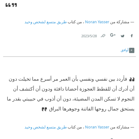
مشاركة من
Noran Yasser
، من كتاب
طريق متسع لشخص وحيد
28‏/5‏/2023
Link
Twitter
Facebook
أوافق
فأردد بين نفسي ونفسي بأن العمر مر أسرع مما تخيلت دون
أن أدرك أن للقطط العجوزة أحضانا دافئة ودون أن أكتشف أن
النجوم لا تسكن المدن المضيئة، دون أن أذوب في حبيبتي بقدر ما
يستحق جمال روحها الفاتنة وجوهرها البراق
مشاركة من
Noran Yasser
، من كتاب
طريق متسع لشخص وحيد