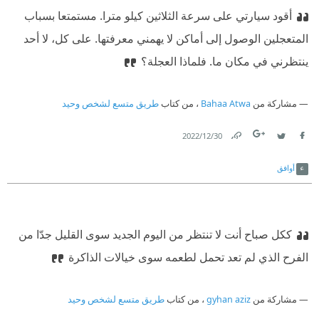
أقود سيارتي على سرعة الثلاثين كيلو مترا. مستمتعا بسباب
المتعجلين الوصول إلى أماكن لا يهمني معرفتها. على كل، لا أحد
ينتظرني في مكان ما. فلماذا العجلة؟
مشاركة من
Bahaa Atwa
، من كتاب
طريق متسع لشخص وحيد
30‏/12‏/2022
Link
Twitter
Facebook
أوافق
ككل صباح أنت لا تنتظر من اليوم الجديد سوى القليل جدّا من
الفرح الذي لم تعد تحمل لطعمه سوى خيالات الذاكرة
مشاركة من
gyhan aziz
، من كتاب
طريق متسع لشخص وحيد