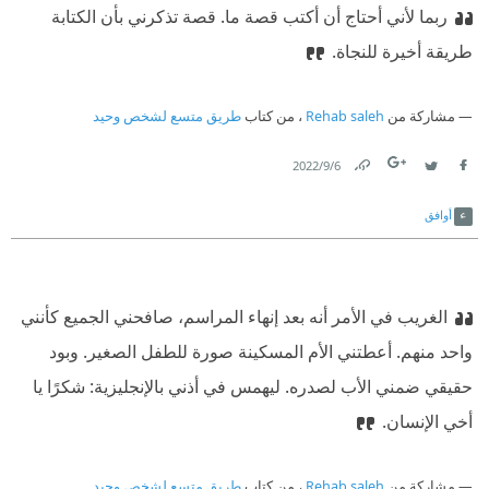
ربما لأني أحتاج أن أكتب قصة ما. قصة تذكرني بأن الكتابة
طريقة أخيرة للنجاة.
مشاركة من
Rehab saleh
، من كتاب
طريق متسع لشخص وحيد
6‏/9‏/2022
Link
Twitter
Facebook
أوافق
الغريب في الأمر أنه بعد إنهاء المراسم، صافحني الجميع كأنني
واحد منهم. أعطتني الأم المسكينة صورة للطفل الصغير. وبود
حقيقي ضمني الأب لصدره. ليهمس في أذني بالإنجليزية: شكرًا يا
أخي الإنسان.
مشاركة من
Rehab saleh
، من كتاب
طريق متسع لشخص وحيد