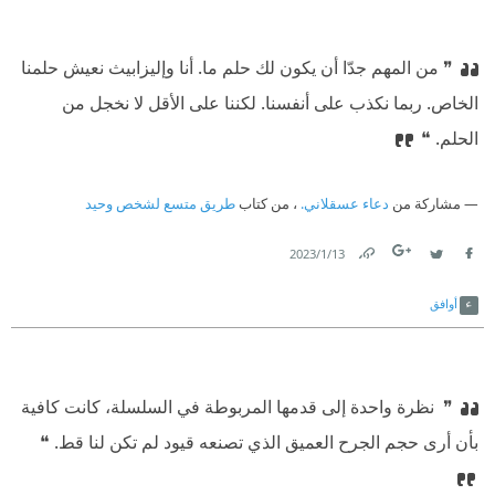
❞ من المهم جدّا أن يكون لك حلم ما. أنا وإليزابيث نعيش حلمنا
الخاص. ربما نكذب على أنفسنا. لكننا على الأقل لا نخجل من
الحلم. ❝
مشاركة من
دعاء عسقلاني.
، من كتاب
طريق متسع لشخص وحيد
13‏/1‏/2023
Link
Twitter
Facebook
أوافق
❞ ‫ نظرة واحدة إلى قدمها المربوطة في السلسلة، كانت كافية
بأن أرى حجم الجرح العميق الذي تصنعه قيود لم تكن لنا قط. ❝