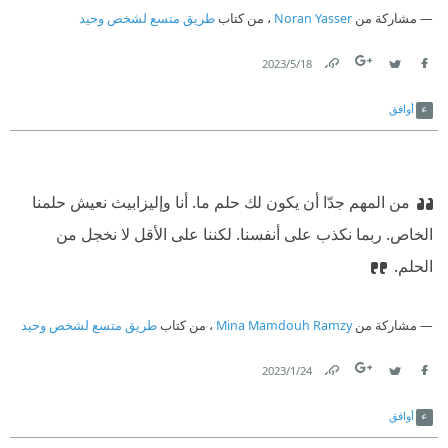
مشاركة من
Noran Yasser
، من كتاب
طريق متسع لشخص وحيد
18‏/5‏/2023
Link
Twitter
Facebook
أوافق
من المهم جدّا أن يكون لك حلم ما. أنا وإليزابيث نعيش حلمنا
الخاص. ربما نكذب على أنفسنا. لكننا على الأقل لا نخجل من
الحلم.
مشاركة من
Mina Mamdouh Ramzy
، من كتاب
طريق متسع لشخص وحيد
24‏/1‏/2023
Link
Twitter
Facebook
أوافق