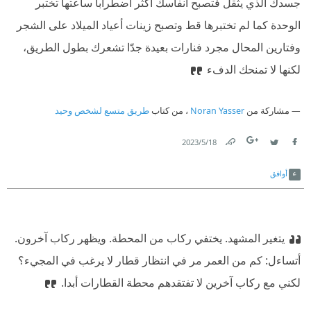
جسدك الذي يثقل فتصبح أنفاسك أكثر اضطرابا ساعتها تختبر
الوحدة كما لم تختبرها قط وتصبح زينات أعياد الميلاد على الشجر
وفتارين المحال مجرد فنارات بعيدة جدّا تشعرك بطول الطريق،
لكنها لا تمنحك الدفء
مشاركة من
Noran Yasser
، من كتاب
طريق متسع لشخص وحيد
18‏/5‏/2023
Link
Twitter
Facebook
أوافق
يتغير المشهد. يختفي ركاب من المحطة. ويظهر ركاب آخرون.
أتساءل: كم من العمر مر في انتظار قطار لا يرغب في المجيء؟
لكني مع ركاب آخرين لا تفتقدهم محطة القطارات أبدا.