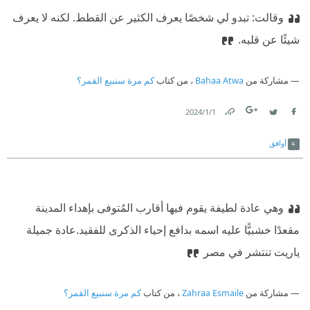
وقالت: تبدو لي شخصًا يعرف الكثير عن القطط. لكنه لا يعرف
شيئًا عن قلبه.
مشاركة من
Bahaa Atwa
، من كتاب
كم مرة سنبيع القمر؟
1‏/1‏/2024
Link
Twitter
Facebook
أوافق
وهي عادة لطيفة يقوم فيها أقارب المُتوفى بإهداء المدينة
مقعدًا خشبيًّا عليه اسمه بدافع إحياء الذكرى للفقيد.
عادة جميلة
ياريت تنتشر في مصر
مشاركة من
Zahraa Esmaile
، من كتاب
كم مرة سنبيع القمر؟