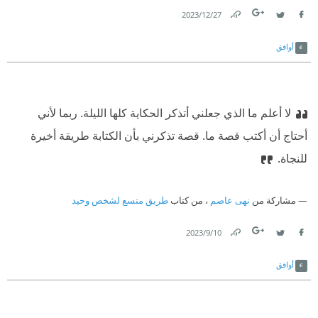
27‏/12‏/2023
Link
Twitter
Facebook
أوافق
لا أعلم ما الذي جعلني أتذكر الحكاية كلها الليلة. ربما لأني
أحتاج أن أكتب قصة ما. قصة تذكرني بأن الكتابة طريقة أخيرة
للنجاة.
مشاركة من
نهى عاصم
، من كتاب
طريق متسع لشخص وحيد
10‏/9‏/2023
Link
Twitter
Facebook
أوافق