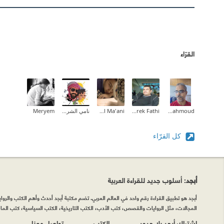
القرّاء
Mohamed Mahmoud
Tarek Fathi
Abdalrhman Al Ma'ani
نامي الشريف ✨
Meryem
كل القرّاء
أبجد
: أسلوب جديد للقراءة العربية
أبجد هو تطبيق القراءة رقم واحد في العالم العربي. تضم مكتبة أبجد أحدث وأهم الكتب والروايات
المجالات، مثل الروايات والقصص، كتب الأدب، الكتب التاريخية، الكتب السياسية، كتب المال 
اشتراك أبجد بلا حدود
الكتب
تواصل معنا