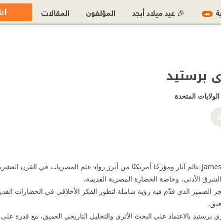
اش
ية
🎉 عيد ميلاد أبجد
المؤلفون
المقالات
جديد
 برستيد
الولايات المتحدة
يُعد James Henry Breasted عالم آثار ومؤرخًا أمريكيًا من أبرز رواد علم المصريات في 
لشرق الأدنى، وخاصة الحضارة المصرية القديمة.
ر الضمير الذي قدّم فيه رؤية شاملة لتطور الفكر الأخلاقي في الحضارات القدي
يق.
ي برستيد بالاعتماد على البحث الأثري والتحليل التاريخي العميق، مع قدرة على ر