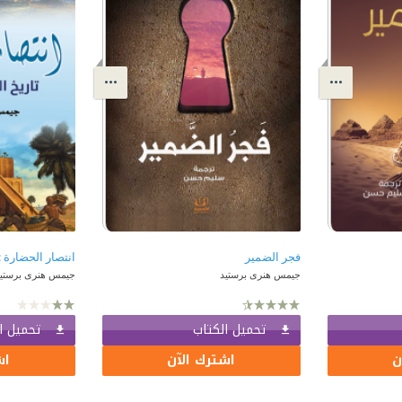
فجر الضمير
انتصار الحضارة :
جيمس هنرى برستيد
جيمس هنرى برستي
تحميل الكتاب
تحميل ا
ن
اشترك الآن
اش