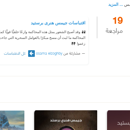
يمس
... المزيد
19
اقتباسات جيمس هنرى برستيد
مراجعة
وقد أصبح الشعور بمثل هذه المحاكمة وازعًا خلقيًّا قويًّا ك
المحاكمة ما لبث أن مسخ مبكرًا بالعوامل السحرية التي جاءت 
زعموا
مشاركة من
osama elzoghby
كل الاقتباسات