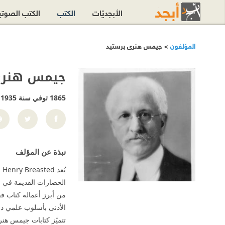
الأبجديّات
الكتب
الكتب الصوت
المؤلفون
> جيمس هنرى برستيد
جيمس هنرى
1865 توفي سنة 1935
نبذة عن المؤلف
الحضارات القديمة في ا
من أبرز أعماله كتاب فج
الأدنى بأسلوب علمي دق
تتميّز كتابات جيمس هنر