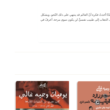
ًا أخذتْ فكرة أنّ العالم قد ينتهي على ذلك النّحو، وبشكل
ري. الذهاب إلى طبيب نفسيٍّ لن يكون سوى مزحة. أعرفُ في