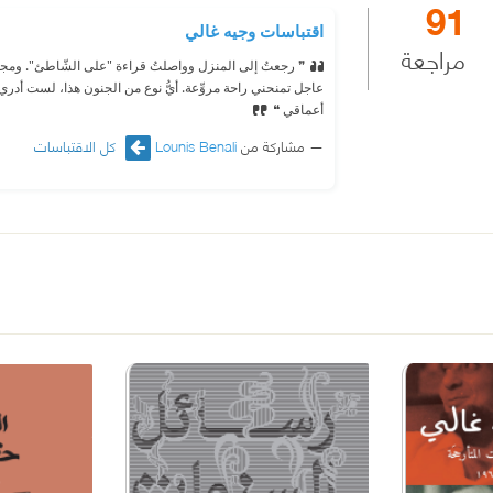
91
اقتباسات وجيه غالي
مراجعة
❞ رجعتُ إلى المنزل وواصلتُ قراءة "على الشّاطئ". ومجدّد
عاجل تمنحني راحة مروِّعة. أيُّ نوع من الجنون هذا، لست أد
أعماقي ❝
مشاركة من
Lounis Benali
كل الاقتباسات