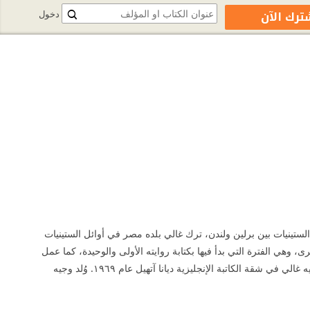
ترك الآن
دخول
 الستينيات بين برلين ولندن، ترك غالي بلده مصر في أوائل الستينيات
هي الفترة التي بدأ فيها بكتابة روايته الأولى والوحيدة، كما عمل
كمراسل صحفي وكتب تحقيقات لمجلة صنداي تايمز بناء على زيارته لإسرائيل في الستينيات، انتحر وجيه غالي في شقة الكاتبة الإنجليزية ديانا آتهيل عام ١٩٦٩. وُلد وجيه