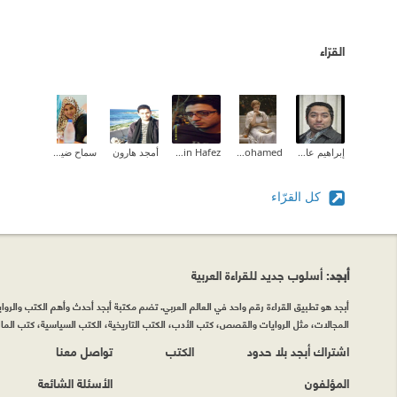
القرّاء
إبراهيم عادل
Aliaa Mohamed
Adel Hussein Hafez
أمجد هارون
سماح ضيف الله المزين
كل القرّاء
أبجد
: أسلوب جديد للقراءة العربية
أبجد هو تطبيق القراءة رقم واحد في العالم العربي. تضم مكتبة أبجد أحدث وأهم الكتب والروايات
المجالات، مثل الروايات والقصص، كتب الأدب، الكتب التاريخية، الكتب السياسية، كتب المال 
اشتراك أبجد بلا حدود
الكتب
تواصل معنا
المؤلفون
الأسئلة الشائعة