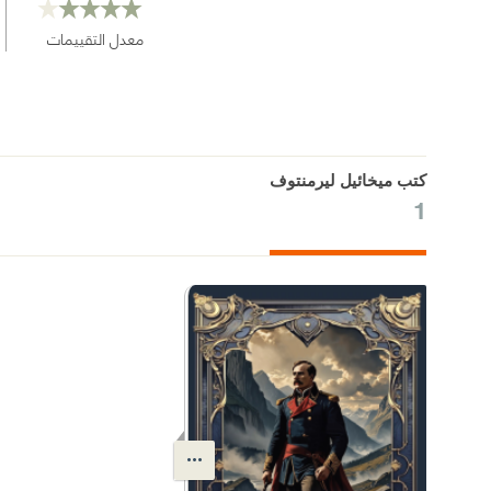
معدل التقييمات
كتب ميخائيل ليرمنتوف
1