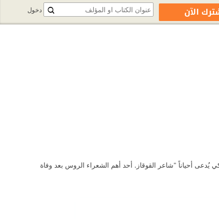
ترك الآن
دخول
توبر 1814 وتوفي في 27 يوليو 1841) أديب روسي رومانتيكي يُدعى أحياناً "شاعر القوقاز. أحد أهم الشعراء الروس بعد وفاة