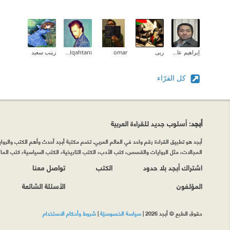
إبراهيم عادل
ربى
omar
Ali Alqahtani
زينب سعيد
كل القرّاء
أبجد
: أسلوب جديد للقراءة العربية
أبجد هو تطبيق القراءة رقم واحد في العالم العربي. تضم مكتبة أبجد أحدث وأهم الكتب والروايات
المجالات، مثل الروايات والقصص، كتب الأدب، الكتب التاريخية، الكتب السياسية، كتب المال 
اشتراك أبجد بلا حدود
الكتب
تواصل معنا
المؤلفون
الأسئلة الشائعة
حقوق الطبع © أبجد 2026
|
سياسة الخصوصيّة
|
شروط وأحكام الاستخدام