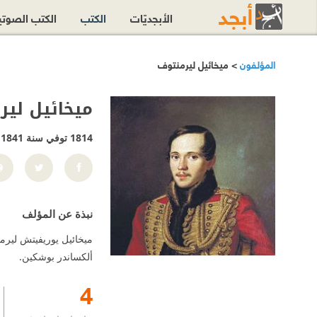
الأبجديّات
الكتب
الكتب الصوت
المؤلفون
> ميخائيل ليرمنتوف
ميخائيل لير
1814 توفي سنة 1841
نبذة عن المؤلف
ألكساندر بوشكين.
4