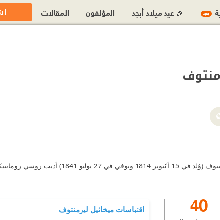
اش
ية
🎉 عيد ميلاد أبجد
المؤلفون
المقالات
جديد
منتوف
ميخائيل يوريفيتش ليرمنتوف (وُلد في 15 أك
40
اقتباسات ميخائيل ليرمنتوف