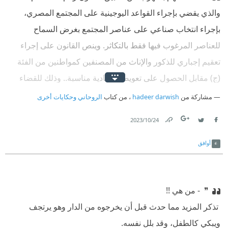
والذي يقضي بإجراء القواعد اليوجينية على المجتمع المصري،
بإجراء انتخاب صناعي على عناصر المجتمع بغرض السماح
للعناصر المرغوب فيها فقط بالتكاثر. وينص القانون على إجراء
تعقيم إجباري للذكور والإناث من المصنفين كمواطنين من الفئة
(ج) مقابل الحصول على تعويضات مادية مناسبة.. وذلك للقضاء
على الفقر في البلد، وجعله بلا مستقبل. ❝
مشاركة من
hadeer darwish
، من كتاب
الروحاني وحكايات أخرى
24‏/10‏/2023
Link
Twitter
Facebook
أوافق
❞ ‫ - من هي !!
‫ تذكر المزيد مما حدث قبل أن يخرجوه من الدار وهو يرتجف
ويبكي كالطفل، وقد بلل نفسه.