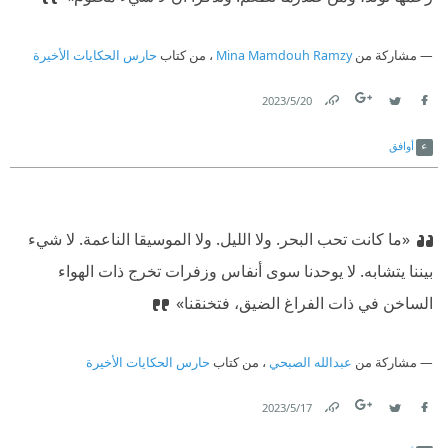
مشاركة من
Mina Mamdouh Ramzy
، من كتاب
حارس الحكايات الأخيرة
20‏/5‏/2023
Link
Twitter
Facebook
أوافق
«ما كانت تحب البحر. ولا الليل. ولا الموسيقا الناعمة. لا شيء
بيننا يتشابه. لا يوحدنا سوى أنفاس وزفرات تخرج ذات الهواء
الساخن في ذات الفراغ الضيق، فتخنقنا»
مشاركة من
عبدالله الصبحي
، من كتاب
حارس الحكايات الأخيرة
17‏/5‏/2023
Link
Twitter
Facebook