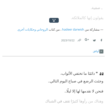
‫ ـ صفية.
يقولون إنها كالملائكة.
يقولون إنها كانت أجمل نساء القرية.
مشاركة من
hadeer darwish
، من كتاب
الروحاني وحكايات أخرى
الأغبياء. لم يروا عينيها ..
22‏/10‏/2023
Link
Twitter
Facebook
ولا وجه الموت المحفور على وجهها.. ❝
أوافق
❞ دائمًا ما تختفي الأثواب،
وجثث الرضع في صباح اليوم التالي..
فنحن لا نقدمها لها إلا ليلًا..
وهناك من رأوها كثيرًا تقف في الشباك