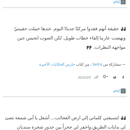
أوافق
حقيقة أنهم فقدوا مركبًا جديدًا اليوم. عندها حملت حقيبتيّ
ونهضت عازما إلقاء خطاب طويل. لكن الصوت انحبس حين
مواجهة النظرات،
مشاركة من
Sedra
، من كتاب
حارس الحكايات الأخيرة
9‏/3‏/2023
Link
Twitter
Facebook
أوافق
لتسبقني كلماتي إلي ارض العجائب.... أشعل يا أبي شمعة تضئ
لي بدايات الطريق،واحفر لي جحراً بين جذور شجرة سنديان