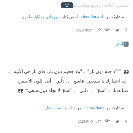
تحتضن لفائف رضيع وتغني له. ❝
مشاركة من
hadeer darwish
، من كتاب
الروحاني وحكايات أخرى
21‏/10‏/2023
Link
Twitter
Facebook
أوافق
❞ "لا جنة دون نار" ‫ ـ "ولا جحيم دون نار. فأي نار هي الآتية" ‫ ـ
"إنه اختيارك يا صديقي. فاسعَ" ‫ ـ "دلَّني" ‫ أتى اللون الأصفر،
فتباعدنا. ‫ ـ "اسعَ" ‫ ـ "دلني" ‫ ـ "اسعَ. لا نجاة دون سعي❝
مشاركة من
Sama Ziada
، من كتاب
ما يشبه القتل
10‏/9‏/2023
Link
Twitter
Facebook