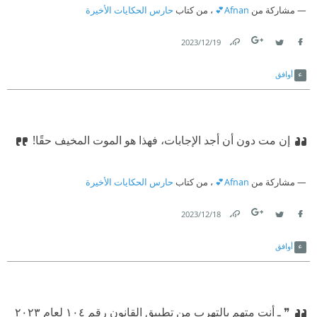
مشاركة من
Afnan💕
، من كتاب
حارس الحكايات الأخيرة
19‏/12‏/2023
Link
Twitter
Facebook
أوافق
إن مت دون أن أجد الإجابات، فهذا هو الموت المخيف حقًا!
مشاركة من
Afnan💕
، من كتاب
حارس الحكايات الأخيرة
18‏/12‏/2023
Link
Twitter
Facebook
أوافق
❞ ـ أنت متهم بالتهرب من تطبيق القانون رقم ١٠٤ لعام ٢٠٢٣