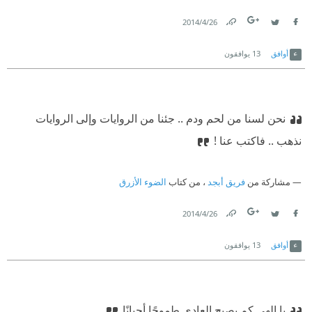
26‏/4‏/2014
Link
Twitter
Facebook
أوافق
13
يوافقون
نحن لسنا من لحم ودم .. جئنا من الروايات وإلى الروايات
نذهب .. فاكتب عنا !
مشاركة من
فريق أبجد
، من كتاب
الضوء الأزرق
26‏/4‏/2014
Link
Twitter
Facebook
أوافق
13
يوافقون
يا إلهي كم يصبح العادي طموحًا أحيانًا