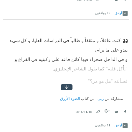
Link
Twitter
Facebook
أوافق
12
يوافقون
كنت عاقلاً، و مثقفاً و طالباً في الدراسات العليا، و كل شيء
يبدو على ما يرام،
و في الداخل صحراء فيها كائن قاعد على ركبتيه في الفراغ و
"يأكل قلبه" كما يقول الشاعر الإنجليزي,
فسألته "هل هو مر؟"
"مر جداً يا صديق”
مشاركة من
ربى
، من كتاب
الضوء الأزرق
10‏/11‏/2014
Link
Twitter
Facebook
أوافق
11
يوافقون