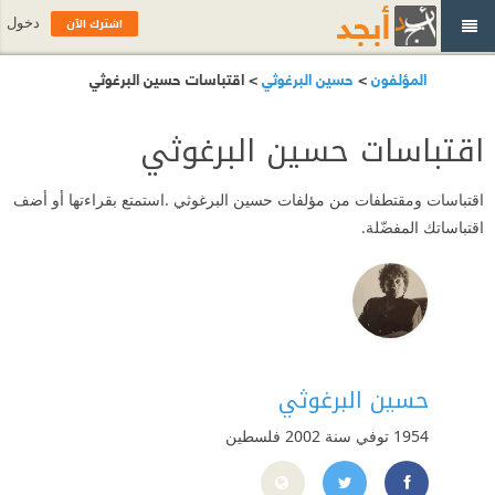
اشترك الآن
دخول
المؤلفون
>
حسين البرغوثي
> اقتباسات حسين البرغوثي
اقتباسات حسين البرغوثي
اقتباسات ومقتطفات من مؤلفات حسين البرغوثي .استمتع بقراءتها أو أضف
اقتباساتك المفضّلة.
حسين البرغوثي
1954 توفي سنة 2002
فلسطين
https://www.facebook.com/husseinalbarghothi
https://twitter.com/huseinbargothi