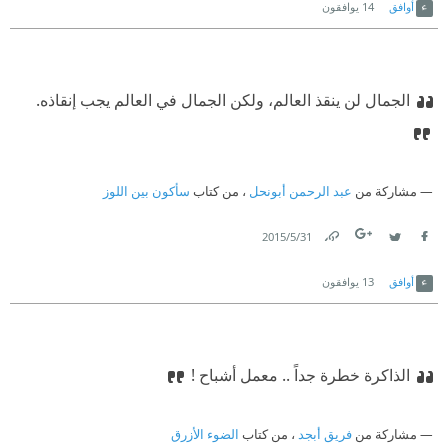
أوافق
14
يوافقون
الجمال لن ينقذ العالم، ولكن الجمال في العالم يجب إنقاذه.
مشاركة من
عبد الرحمن أبونحل
، من كتاب
سأكون بين اللوز
31‏/5‏/2015
Link
Twitter
Facebook
أوافق
13
يوافقون
الذاكرة خطرة جداً .. معمل أشباح !
مشاركة من
فريق أبجد
، من كتاب
الضوء الأزرق