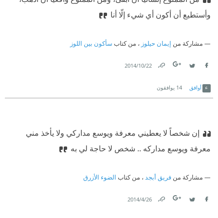
وأستطيع أن أكون أي شيء إلّا أنا
مشاركة من
إيمان حيلوز
، من كتاب
سأكون بين اللوز
22‏/10‏/2014
Link
Twitter
Facebook
أوافق
14
يوافقون
إن شخصاً لا يعطيني معرفة ويوسع مداركي ولا يأخذ مني
معرفة ويوسع مداركه .. شخص لا حاجة لي به
مشاركة من
فريق أبجد
، من كتاب
الضوء الأزرق
26‏/4‏/2014
Link
Twitter
Facebook