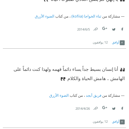
مشاركة من
ثناء الخواجا (kofiia)
، من كتاب
الضوء الأزرق
5‏/6‏/2014
Link
Twitter
Facebook
أوافق
12
يوافقون
أنا إنسان بسيط جداً يساء دائماً فهمه ولهذا كنت دائماً على
الهامش .. هامش الحياة والكلام
مشاركة من
فريق أبجد
، من كتاب
الضوء الأزرق
26‏/4‏/2014
Link
Twitter
Facebook
أوافق
12
يوافقون