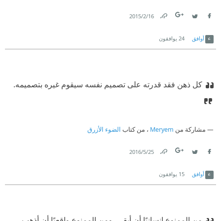
16‏/2‏/2015
Link
Twitter
Facebook
أوافق
24
يوافقون
كل ذهن فقد قدرته على تصميم نفسه سيقوم غيره بتصميمه.
مشاركة من
Meryem
، من كتاب
الضوء الأزرق
25‏/5‏/2016
Link
Twitter
Facebook
أوافق
15
يوافقون
من الممنوع إنسانيًا أن أبقى، ومن الممنوع واقعيًا أن أذهب،