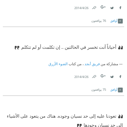
26‏/4‏/2014
Link
Twitter
Facebook
أوافق
76
يوافقون
أحياناً أنت تخسر في الحالتين .. إن تكلمت أو لم تتكلم
مشاركة من
فريق أبجد
، من كتاب
الضوء الأزرق
26‏/4‏/2014
Link
Twitter
Facebook
أوافق
75
يوافقون
تعودنا عليه إلى حد نسيان وجوده. هناك من يتعود على الأشياء
إلى حد نسيان وجودها