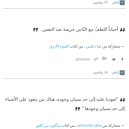
أوافق
47
يوافقون
أحياناً اللطفُ مع النّاس جريمة ضد النفس .
مشاركة من
لينا دغلس
، من كتاب
الضوء الأزرق
23‏/4‏/2015
Link
Twitter
Facebook
أوافق
24
يوافقون
“تعودنا عليه إلى حد نسيان وجوده. هناك من يتعود على الأشياء
إلى حد نسيان وجودها.”
مشاركة من
amira kh taha
، من كتاب
سأكون بين اللوز