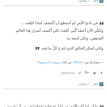
أوافق
1
يوافقون
في بادئِ الأمرِ لم أستطع أن أكتشف لماذا خُلِقت …
ولكنِّي الآن أعتقدُ أنَّنِي خُلِقتُ لكي أكشف أسرار هذا العالم
المدهش، ولكي أسعد به،
ولكي أشكر الخالق الذي ابتدع كلَّ ما فيه.
مشاركة من
Moon r
، من كتاب
يوميات آدم وحواء
14‏/12‏/2018
Link
Twitter
Facebook
أوافق
1
يوافقون
‎ولكن إذا كان الأذى من أجل إسعاده، فماذا يُضيرني أن يُصيبني