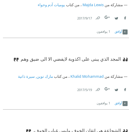
مشاركة من
Majda Lewis
، من كتاب
يوميات آدم وحواء
17‏/9‏/2017
Link
Twitter
Facebook
أوافق
1
يوافقون
المجد الذي يبنى على اكذوبة لايفضي الا الى ضيق وهم
مشاركة من
Khalid Mohammad
، من كتاب
مارك توين, سيرة ذاتية
19‏/5‏/2017
Link
Twitter
Facebook
أوافق
1
يوافقون
‫‏الشجاعة هي اتقان الخوف وليس غياب الخوف.‏