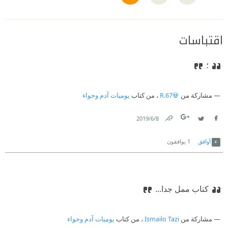
اقتباسات
؛
مشاركة من
💀R.67
، من كتاب
يوميات آدم وحواء
8‏/6‏/2019
Link
Twitter
Facebook
أوافق
1
يوافقون
كتاب ممل جدا...
مشاركة من
Ismailo Tazi
، من كتاب
يوميات آدم وحواء