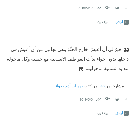
12‏/5‏/2019
Link
Twitter
Facebook
أوافق
1
يوافقون
خيرٌ لي أن أعيشَ خارج الجنَّةِ وهي بجانبي من أن أعيش في
داخلها بدون حواء!
بدأت العواطف الانسانيه مع جنسه وكل ماحوله
مع بدأ تسمية ماحولهما
مشاركة من
As
، من كتاب
يوميات آدم وحواء
3‏/5‏/2019
Link
Twitter
Facebook
أوافق
1
يوافقون