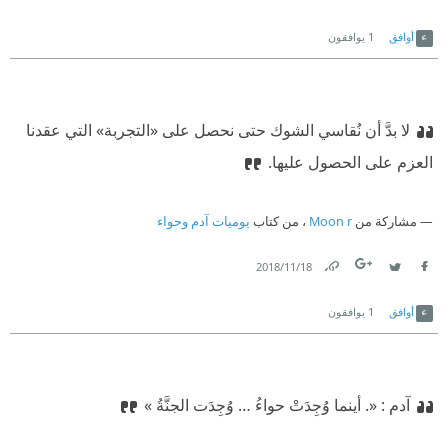
Link
Twitter
Facebook
أوافق
1
يوافقون
لا بدَّ أن نُقاسي الشوك حتى نحصل على «التجربة» التي عقدنا
العزم على الحصول عليها.
مشاركة من
Moon r
، من كتاب
يوميات آدم وحواء
18‏/11‏/2018
Link
Twitter
Facebook
أوافق
1
يوافقون
آدم : «. أينما وُجِدَتْ حواءُ … وُجِدَت الجنَّةُ »