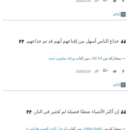
29‏/5‏/2026
Link
Twitter
Facebook
أوافق
‫‏خداع الناس أسهل من إقناعهم أنهم قد تم خداعهم.‏
مشاركة من
Ad Ad
، من كتاب
ورقة بمليون جنيه
29‏/5‏/2026
Link
Twitter
Facebook
أوافق
إن أكثر الأشياء ضعفًا فضيلة لم تُختبر في النار.
مشاركة من
Heba badr
، من كتاب
الرجل الذي أفسد هادليبرغ