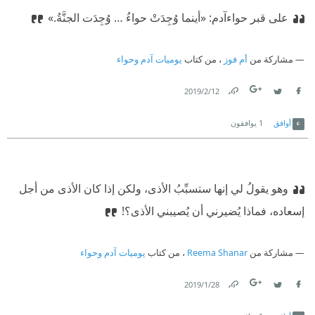
على قبر حواء
آدم: «أينما وُجِدَتْ حواءُ … وُجِدَت الجنَّةُ.»
مشاركة من
أم فوز
، من كتاب
يوميات آدم وحواء
12‏/2‏/2019
Link
Twitter
Facebook
أوافق
1
يوافقون
وهو يقولُ لي إنها ستسبِّبُ الأذى، ولكن إذا كان الأذى من أجل
إسعاده، فماذا يُضيرني أن يُصيبني الأذى؟!
مشاركة من
Reema Shanar
، من كتاب
يوميات آدم وحواء
28‏/1‏/2019
Link
Twitter
Facebook