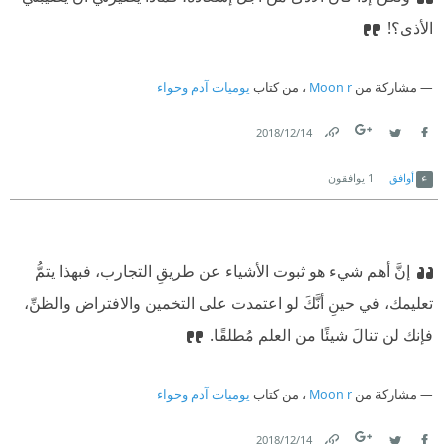
الأذى؟!
مشاركة من
Moon r
، من كتاب
يوميات آدم وحواء
14‏/12‏/2018
Link
Twitter
Facebook
أوافق
1
يوافقون
إنَّ أهم شيء هو ثبوت الأشياء عن طريقِ التجارب، فبهذا يتمُّ
تعليمك، في حينِ أنَّكَ لو اعتمدت على التخمين والافتراض والظنِّ،
فإنك لن تنالَ شيئًا من العلم مُطلقًا.
مشاركة من
Moon r
، من كتاب
يوميات آدم وحواء
14‏/12‏/2018