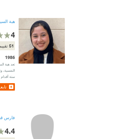
هبة السي
4
51
تقييم
1986
تعد هبة الس
النفسية، وت
ستة أقدام 
تابع
فارس قط
4.4