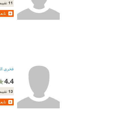
11
تقييم
تابع
فخري الب
4.4
13
تقييم
تابع