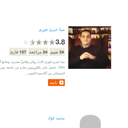
مينا خيري فوزي
3.8
127
24
24
تقييم
مراجعة
قارئ
مينا خيري فوزي كاتبٌ روائي وقاصٌّ مصري، وصانع أ
1991. حاصل على بكالوريوس تجارة من جامعة عين
السينمائي من أكاديمية الفنون ...
تابعه
محمد فؤاد