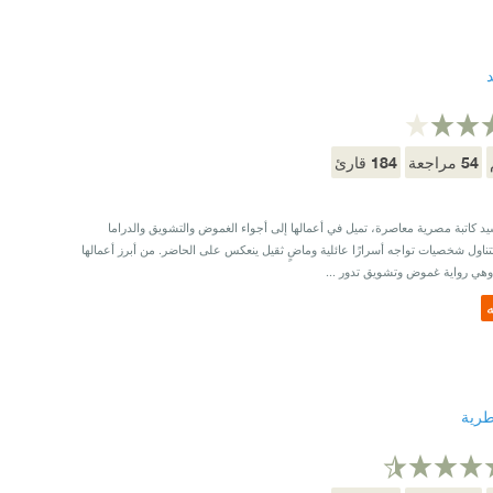
د
184
54
مراجعة
قارئ
يد كاتبة مصرية معاصرة، تميل في أعمالها إلى أجواء الغموض والتشويق والدراما
تناول شخصيات تواجه أسرارًا عائلية وماضٍ ثقيل ينعكس على الحاضر. من أبرز أعمالها
وهي رواية غموض وتشويق تدور ...
ه
رية