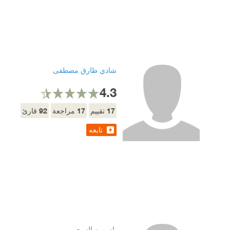
شادي طارق مصطفى
4.3
92
17
17
تقييم
مراجعة
قارئ
تابعه
ياسمين السبع