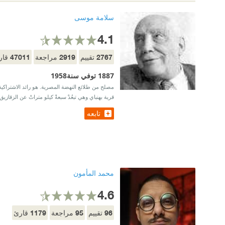
سلامة موسى
4.1
47011
2919
2767
تقييم
مراجعة
قار
1887 توفي سنة1958
مصلح من طلائع النهضة المصرية. هو رائد الاشتراكية 
قرية بهنباي وهي تبعُدْ سبعةْ كيلو متراتْ عن الزقازي
تابعه
محمد المأمون
4.6
1179
95
96
تقييم
مراجعة
قارئ