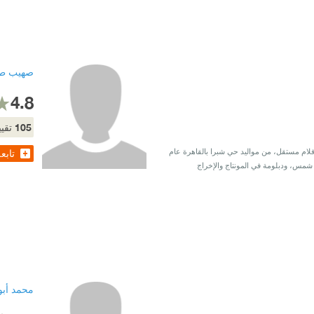
صهيب طل
4.8
105
تقيي
فلام مستقل، من مواليد حي شبرا بالقاهرة عام
تابع
 شمس، ودبلومة في المونتاج والإخراج
محمد أبو