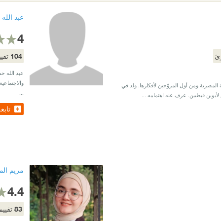
عبد الله
4
104
ئ
تقيي
عبد الله حس
والاجتماعي
المصرية ومن أول المروّجين لأفكارها. ولد في
...
ق لأبوين قبطيين. عرف عنه اهتمامه ...
تابع
مريم الم
4.4
83
تقييم