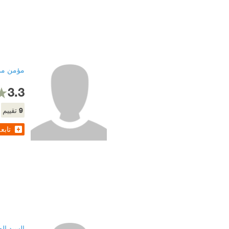
مؤمن م
3.3
9
تقييم
تابع
السيد ال