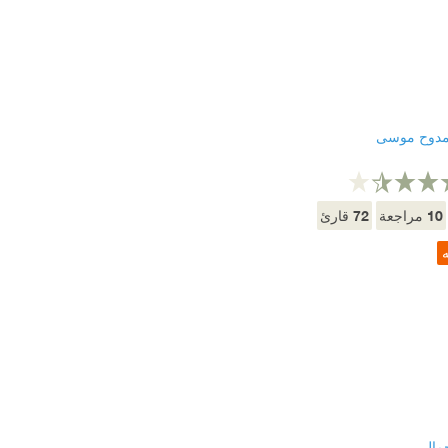
مدوح موسى
72
10
مراجعة
قارئ
ه
جمال