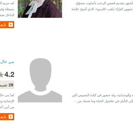
حتوى اشتهر بتقديم قصص الرعب بأسلوب مشوّق
تُعد مريم ا
هور القرّاء بلقب «الديبو»، الذي أصبح علامة
بسيطة وقريب
الداخل بعيد
تابع
مي حال
4.2
26
تقييم
لأدبية والوجدانية، وله حضور في كتابة النصوص التي
تُعدّ مي حال
ى التأمل في تفاصيل الحياة وما تحمله من ...
الإنسانية و
من أبرز أعم
تابع