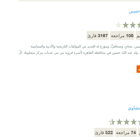
 حسين
3167
108
م
مراجعة
قارئ
ين: محامٍ، وصحافيٌّ، ومؤرخ له العديد من المؤلفات التاريخية والأدبية والسياسية
ة. ولد عبد الله حسين في محافظة القاهرة لأسرة قروية من بني عديات مركز منفلوط. الْ
ه
نشاوي
522
74
مراجعة
قارئ