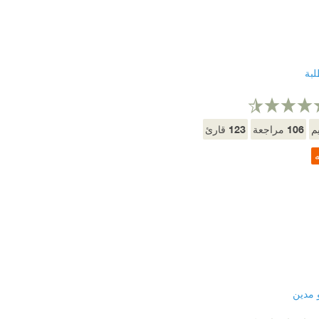
بة
123
106
م
مراجعة
قارئ
ه
 مدين