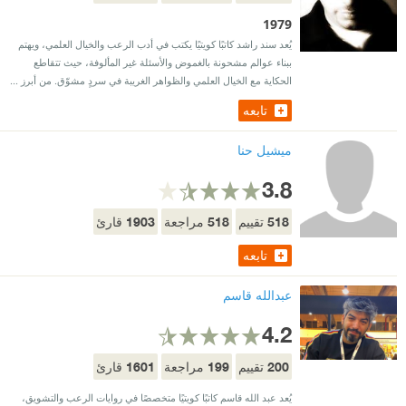
1979
يُعد سند راشد كاتبًا كويتيًا يكتب في أدب الرعب والخيال العلمي، ويهتم
ببناء عوالم مشحونة بالغموض والأسئلة غير المألوفة، حيث تتقاطع
الحكاية مع الخيال العلمي والظواهر الغريبة في سردٍ مشوّق. من أبرز ...
تابعه
ميشيل حنا
3.8
1903
518
518
تقييم
مراجعة
قارئ
تابعه
عبدالله قاسم
4.2
1601
199
200
تقييم
مراجعة
قارئ
يُعد عبد الله قاسم كاتبًا كويتيًا متخصصًا في روايات الرعب والتشويق،