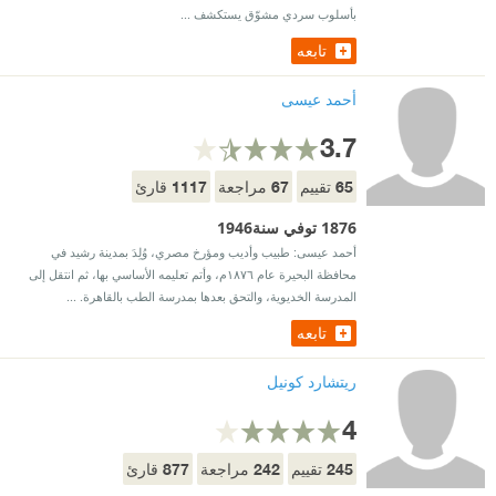
بأسلوب سردي مشوّق يستكشف ...
تابعه
أحمد عيسى
3.7
1117
67
65
تقييم
مراجعة
قارئ
1876 توفي سنة1946
أحمد عيسى: طبيب وأديب ومؤرخ مصري، وُلِدَ بمدينة رشيد في
محافظة البحيرة عام ١٨٧٦م، وأتم تعليمه الأساسي بها، ثم انتقل إلى
المدرسة الخديوية، والتحق بعدها بمدرسة الطب بالقاهرة. ...
تابعه
ريتشارد كونيل
4
877
242
245
تقييم
مراجعة
قارئ