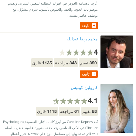
عُرف باهتمامه بالغوص في العوالم المظلمة للنفس البشرية، وتقديم
موضوعات الخوف والعنف والغموض بأسلوب سردي مشوّق، مع
توظيف عناصر نفسية ...
تابعه
محمد رضا عبدالله
4
1135
348
350
تقييم
مراجعة
قارئ
تابعه
كارولين كيبنيس
4.1
1118
61
58
تقييم
مراجعة
قارئ
تُعد Caroline Kepnes من أبرز كاتبات الإثارة النفسية (Psychological
Thriller) في الأدب المعاصر، وقد حققت شهرة عالمية بفضل سلسلة
You التي تم تحويلها إلى مسلسل ناجح على Netflix. تتميز أعمالها