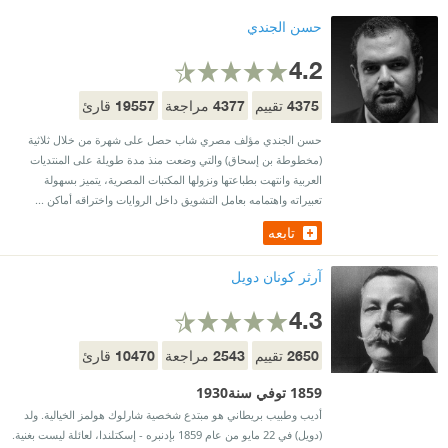
حسن الجندي
4.2
19557
4377
4375
تقييم
مراجعة
قارئ
حسن الجندي مؤلف مصري شاب حصل على شهرة من خلال ثلاثية
(مخطوطة بن إسحاق) والتي وضعت منذ مدة طويلة على المنتديات
العربية وانتهت بطباعتها ونزولها المكتبات المصرية، يتميز بسهولة
تعبيراته واهتمامه بعامل التشويق داخل الروايات واختراقه أماكن ...
تابعه
آرثر كونان دويل
4.3
10470
2543
2650
تقييم
مراجعة
قارئ
1859 توفي سنة1930
أديب وطبيب بريطاني هو مبتدع شخصية شارلوك هولمز الخيالية. ولد
(دويل) في 22 مايو من عام 1859 بإدنبره - إسكتلندا، لعائلة ليست بغنية.