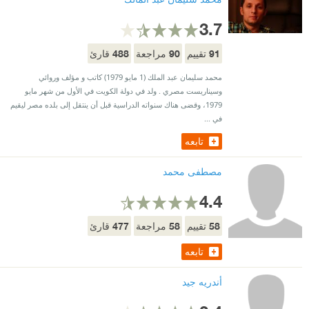
3.7
488
90
91
تقييم
مراجعة
قارئ
محمد سليمان عبد الملك (1 مايو 1979) كاتب و مؤلف وروائي
وسيناريست مصري . ولد في دولة الكويت في الأول من شهر مايو
1979، وقضى هناك سنواته الدراسية قبل أن ينتقل إلى بلده مصر ليقيم
في ...
تابعه
مصطفى محمد
4.4
477
58
58
تقييم
مراجعة
قارئ
تابعه
أندريه جيد