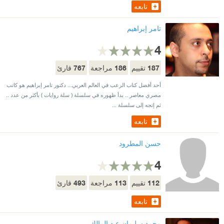
تابعه
تامر إبراهيم
4
767
186
187
تقييم
مراجعة
قارئ
أحد أفضل كتاب الرعب في العالم العربي... دكتور تامر إبراهيم هو كاتب
مصري معاصر .. بدأ ظهوره في سلسلة ( سلة روايات ) بأكثر من عدد ..
ثم إتجه إلى سلسلة ...
تابعه
حسن المطرود
4
493
113
112
تقييم
مراجعة
قارئ
تابعه
محمد سليمان عبد المالك