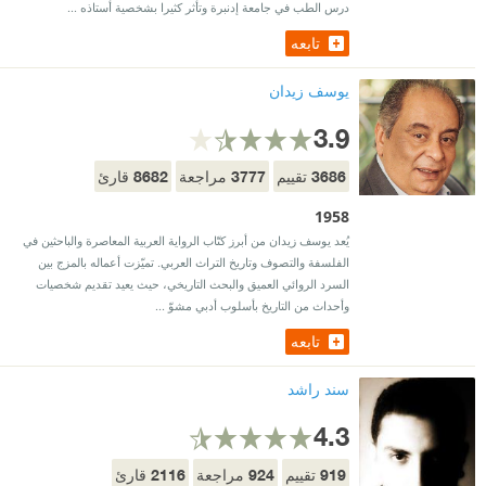
درس الطب في جامعة إدنبرة وتأثر كثيرا بشخصية أستاذه ...
تابعه
يوسف زيدان
3.9
8682
3777
3686
تقييم
مراجعة
قارئ
1958
يُعد يوسف زيدان من أبرز كتّاب الرواية العربية المعاصرة والباحثين في
الفلسفة والتصوف وتاريخ التراث العربي. تميّزت أعماله بالمزج بين
السرد الروائي العميق والبحث التاريخي، حيث يعيد تقديم شخصيات
وأحداث من التاريخ بأسلوب أدبي مشوّ ...
تابعه
سند راشد
4.3
2116
924
919
تقييم
مراجعة
قارئ