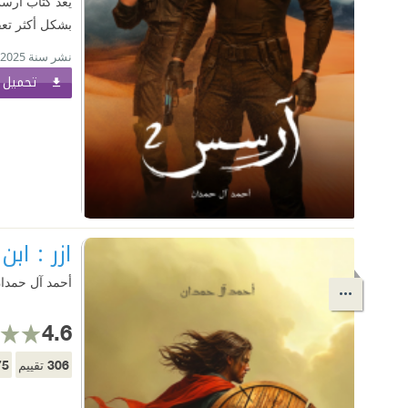
بشكل أكثر تعقي
نشر سنة 2025
تحميل ا
ازر : ابن
أحمد آل حمدا
4.6
75
306
تقييم