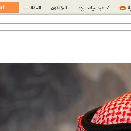
اش
ية
🎉 عيد ميلاد أبجد
المؤلفون
المقالات
جديد