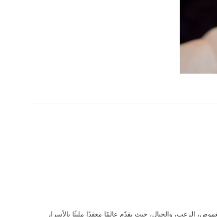
بين الغموض، الرعب، والخيال، حيث يقدّم عالمًا معقدًا مليئًا بالأسرار