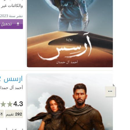
والكائنات غير 
نشر سنة 2023
تحميل ا
ارسس 2
أحمد آل حمدا
4.3
51
292
تقييم