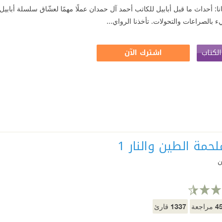
نا: أحداث ما قبل أبابيل للكاتب أحمد آل حمدان عملًا مهمًا لعشّاق سلسلة أباب
يء بالصراعات والتحولات. تأخذنا الرواي...
لكتاب
اشترك الآن
ملحمة الطين والنار 1
ن
1337
4
مراجعة
قارئ