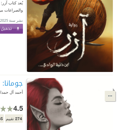
يُعد كتاب آزر:
والصراعات من أ
نشر سنة 2025
تحميل ا
جومانا: 
أحمد آل حمدا
4.5
35
274
تقييم