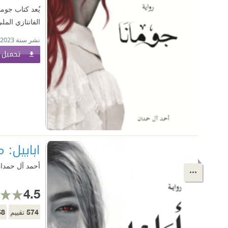
يُعد كتاب جوما
الفانتازي المل
نشر سنة 2023
تحميل ا
ابابيل: 
أحمد آل حمدا
4.5
58
574
تقييم