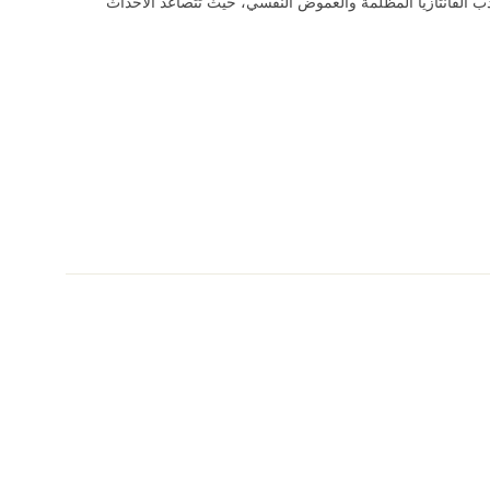
 إلى أدب الفانتازيا المظلمة والغموض النفسي، حيث تتصاعد الأحداث