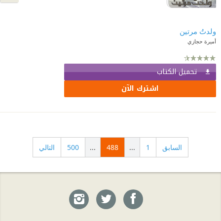
ولدتُ مرتين
أميرة حجازي
تحميل الكتاب
اشترك الآن
السابق
1
...
488
...
500
التالي