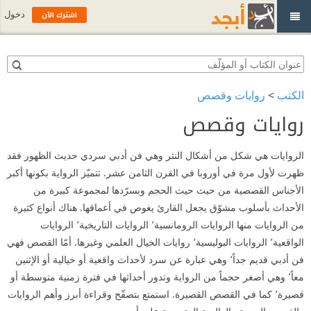
اشترك الآن
دخول
الكتب
>
روايات وقصص
روايات وقصص
الروايات هي شكل من أشكال النثر وهي فن أدبي سردي حديث الظهور فقد
ظهرت لأول مرة في أوروبا في القرن الثامن عشر. تتميّز الرواية بكونها أكبر
الأجناس القصصية من حيث حيث الحجم وبسرّدها لمجموعة كبيرة من
الأحداث بأسلوب مشوّق يجعل القارئ يغوص في أعماقها. هناك أنواع كثيرة
من الروايات منها الروايات الرومانسية٬ الروايات التاريخية٬ الروايات
الواقعية٬ الروايات البوليسية٬ روايات الخيال العلمي وغيرها. أمّا القصص فهي
فن أدبي قديم جداً٬ وهي عبارة عن سرد لأحداث واقعية أو خيالية أو الإثنين
معاً٬ وهي أصغر حجماً من الرواية وتدور أحداثها في فترة زمنية متوسطة أو
قصيرة٬ كما في القصص القصيرة. استمتع بتصفّح وقراءة أبرز وأهم الروايات