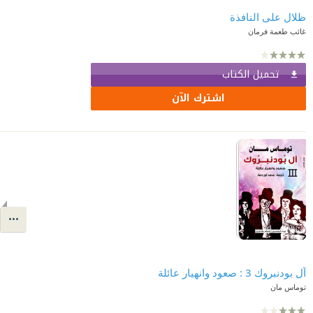
ظلال على النافذة
غائب طعمة فرمان
تحميل الكتاب
اشترك الآن
آل بودنبروك 3 : صعود وانهيار عائلة
توماس مان