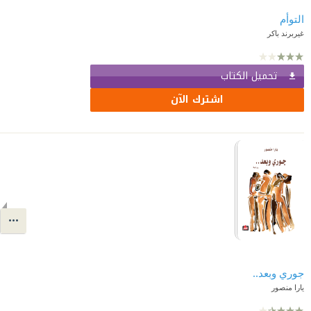
التوأم
غيربرند باكر
تحميل الكتاب
اشترك الآن
جوري وبعد..
يارا منصور