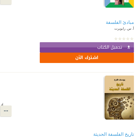
مبادئ الفلسفة
أ. س. رابوبرت
تحميل الكتاب
اشترك الآن