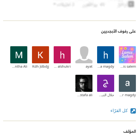
على رفوف الأبجديين
Montha Ali
Kdh Jdbdjj
hajer alshukri
ayat
hoba magdy
lamis salem
amr magdy
جلال الدين محمد
abduallah mostafa ali
كل القرّاء
المؤلف