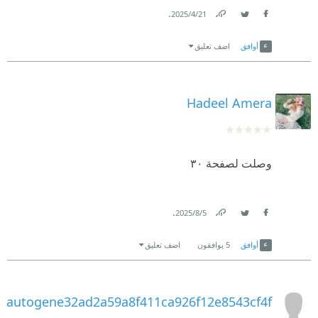
.
21‏/4‏/2025
Link
Twitter
Facebook
أوافق
اضف تعليق
Hadeel Amera
وصلت لصفحة ٣٠
.
5‏/8‏/2025
Link
Twitter
Facebook
أوافق
5
يوافقون
اضف تعليق
autogene32ad2a59a8f411ca926f12e8543cf4f