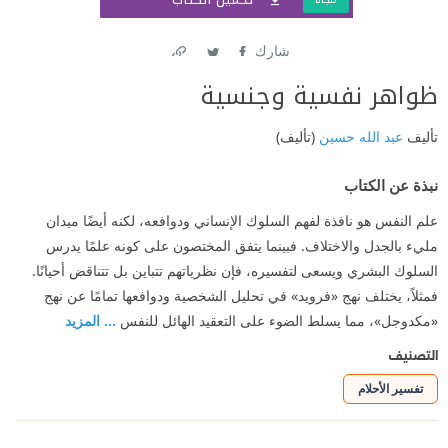
شارك
Link
Twitter
Facebook
ظواهر نفسية وجنسية
تأليف
عبد الله حسين
(تأليف)
نبذة عن الكتاب
علم النفس هو نافذة لفهم السلوك الإنساني ودوافعه، لكنه أيضًا ميدان
مليء بالجدل والاختلاف. فبينما يتفق المختصون على كونه علمًا يدرس
السلوك البشري ويسعى لتفسيره، فإن نظرياتهم تتباين بل تتناقض أحيانًا.
فمثلاً، يختلف نهج «فرويد» في تحليل الشخصية ودوافعها تمامًا عن نهج
«مكدوجل»، مما يسلط الضوء على التعقيد الهائل للنفس
... المزيد
التصنيف
تفسير الأحلام