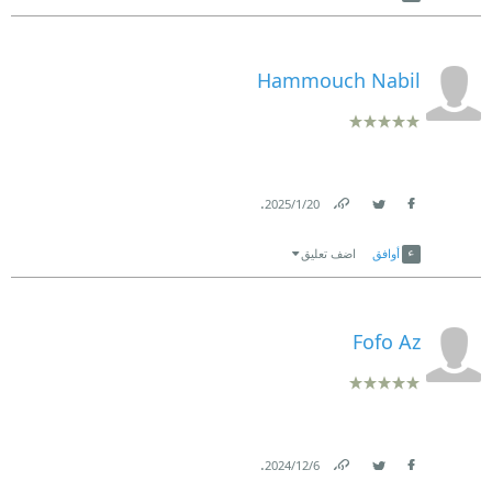
Hammouch Nabil
.
20‏/1‏/2025
Link
Twitter
Facebook
أوافق
اضف تعليق
Fofo Az
.
6‏/12‏/2024