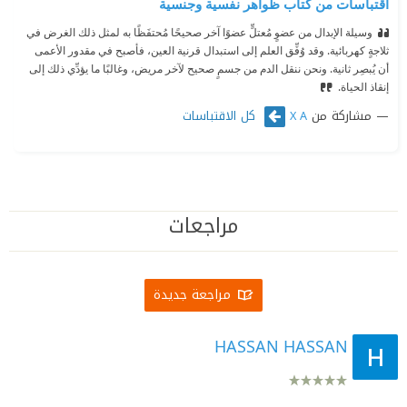
اقتباسات من كتاب ظواهر نفسية وجنسية
وسيلة الإبدال من عضوٍ مُعتلٍّ عضوًا آخر صحيحًا مُحتفَظًا به لمثل ذلك الغرض في
ثلاجةٍ كهربائية. وقد وُفِّق العلم إلى استبدال قرنية العين، فأصبح في مقدور الأعمى
أن يُبصِر ثانية. ونحن ننقل الدم من جسمٍ صحيح لآخر مريض، وغالبًا ما يؤدِّي ذلك إلى
إنقاذ الحياة.
مشاركة من
كل الاقتباسات
X A
مراجعات
مراجعة جديدة
HASSAN HASSAN