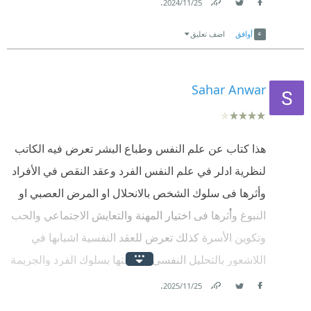
.
25‏/11‏/2024
Link
Twitter
Facebook
أوافق
اضف تعليق
Sahar Anwar
هذا كتاب عن علم النفس وطباع البشر تعرض فيه الكاتب
لنظرية ادلر في علم النفس الفرد وعقد النقص في الأفراد
وأثرها فى سلوك الشخص بالانحلال او المرض العصبي او
النبوغ وأثرها فى اختيار المهنة والتعايش الاجتماعي والحب
وتكوين الأسرة كذلك تعرض للعقد النفسية اشبابها في
اللاشعور بالتحليل النفسي وعلاقتها بسلوك الفرد والجريمة
وعلم النفس الاجرامى في المساعدة في كشف غموض
.
25‏/11‏/2025
Facebook
Twitter
Link
جرائم السرقة والقتل وأجهزة كشف الكذب واعادة تأهيل