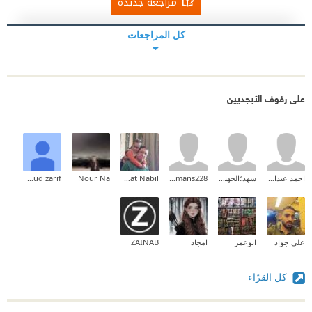
مراجعة جديدة
كل المراجعات
على رفوف الأبجديين
احمد عبدالعليم
شهد؛الجهني.
jumans228
Asmat Nabil
Nour Na
mahmoud zarif
علي جواد
ابوعمر
امجاد
ZAINAB
كل القرّاء