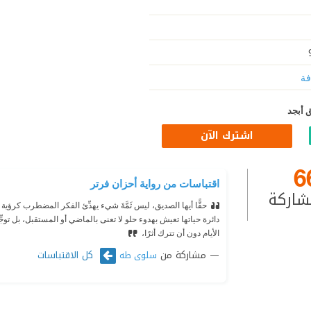
فة
 أبجد
اشترك الآن
6
اقتباسات من رواية أحزان فرتر
شاركة
حقًّا أيها الصديق، ليس ثَمَّةَ شيء يهدِّئ الفكر المضطرب كرؤية
دائرة حياتها تعيش بهدوء حلو لا تعنى بالماضي أو المستقبل، بل توجِّ
الأيام دون أن تترك أثرًا،
مشاركة من
كل الاقتباسات
سلوى طه