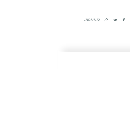
.
22‏/6‏/2025
Link
Twitter
Facebook