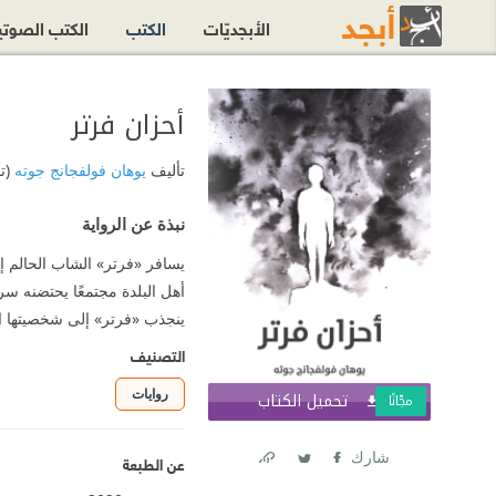
الأبجديّات
الكتب
الكتب الصوت
أحزان فرتر
تأليف
يوهان فولفجانج جوته
(ت
نبذة عن الرواية
يسافر «فرتر» الشاب الحالم إل
أهل البلدة مجتمعًا يحتضنه سريع
ينجذب «فرتر» إلى شخصيتها ا
التصنيف
روايات
تحميل الكتاب
اشترك الآ
مجّانًا
شارك
عن الطبعة
Link
Twitter
Facebook