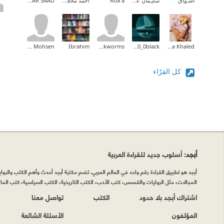
أشـواق
سليـمان عبدالله
Roa'a
أحمد محجوب
HAGAR SAAD
Kholoud Mohsen
Ibrahim
bookworms
Only0_0black Only0_0black
Ala'a Khaled
كل القرّاء
أبجد
: أسلوب جديد للقراءة العربية
أبجد هو تطبيق القراءة رقم واحد في العالم العربي. تضم مكتبة أبجد أحدث وأهم الكتب والروايات
المجالات، مثل الروايات والقصص، كتب الأدب، الكتب التاريخية، الكتب السياسية، كتب المال 
اشتراك أبجد بلا حدود
الكتب
تواصل معنا
المؤلفون
الأسئلة الشائعة