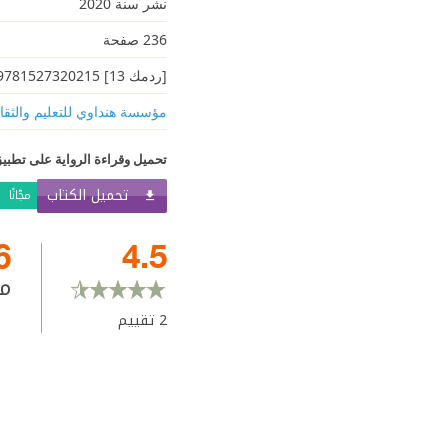
نشر سنة 2020
236 صفحة
[ردمك 13] 9781527320215
مؤسسة هنداوي للتعليم والثقا
تحميل وقراءة الرواية على تطبيق
تحميل الكتاب
مجّانًا
6
4.5
م
2
تقييم