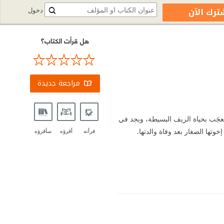
ترك الآن
دخول
هل قرأت الكتاب؟
مراجعة جديدة
يُعجَب بحياة الريف البسيطة، ويجد في
خوتها الصغار بعد وفاة والدتها.
قرأته
أقرؤه
سأقرؤه