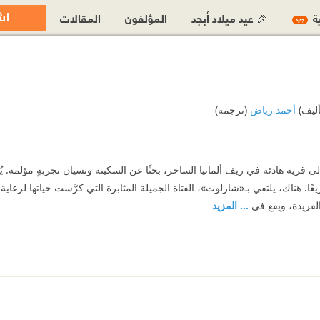
اش
ية
🎉 عيد ميلاد أبجد
المؤلفون
المقالات
جديد
أليف)
أحمد رياض
(ترجمة)
ى قرية هادئة في ريف ألمانيا الساحر، بحثًا عن السكينة ونسيان تجربةٍ مؤلمة. 
ًا. هناك، يلتقي بـ«شارلوت»، الفتاة الجميلة المثابرة التي كرَّست حياتها لرعاية إ
لفريدة، ويقع في
... المزيد
ن